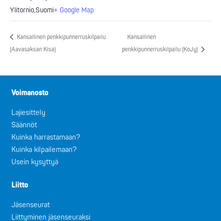
Ylitornio
,
Suomi
+ Google Map
Kansallinen penkkipunnerruskilpailu
Kansallinen
(Aavasaksan Kisa)
penkkipunnerruskilpailu (KoJy)
Voimanosto
Lajiesittely
Säännöt
Kuinka harrastamaan?
Kuinka kilpailemaan?
Usein kysyttyä
Liitto
Jäsenseurat
Liittyminen jäsenseuraksi