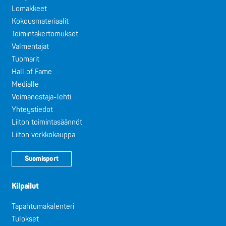
Lomakkeet
Kokousmateriaalit
Toimintakertomukset
Valmentajat
Tuomarit
Hall of Fame
Medialle
Voimanostaja-lehti
Yhteystiedot
Liiton toimintasäännöt
Liiton verkkokauppa
Suomisport
Kilpailut
Tapahtumakalenteri
Tulokset