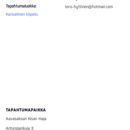
Tapahtumaluokka:
tero-hyttinen@hotmail.com
Kansallinen kilpailu
TAPAHTUMAPAIKKA
Aavasaksan Kisan maja
Antunojankuja 3