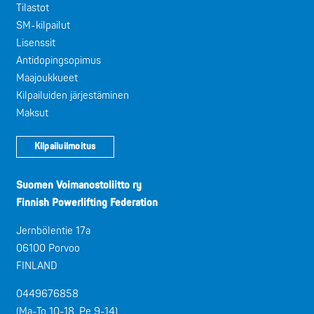
Tilastot
SM-kilpailut
Lisenssit
Antidopingsopimus
Maajoukkueet
Kilpailuiden järjestäminen
Maksut
Kilpailuilmoitus
Suomen Voimanostoliitto ry
Finnish Powerlifting Federation
Jernbölentie 17a
06100 Porvoo
FINLAND
0449676858
(Ma-To 10-18, Pe 9-14)