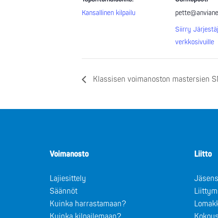
Kansallinen kilpailu
pette@anvianet
Siirry Järjestä
verkkosivuille
Klassisen voimanoston mastersien SM-k
Voimanosto
Liitto
Lajiesittely
Jäsens
Säännöt
Liitty
Kuinka harrastamaan?
Lomak
Kuinka kilpailemaan?
Kokous