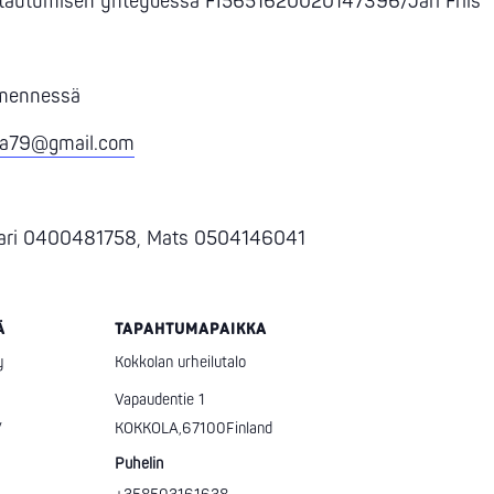
tautumisen yhteydessä FI5651620020147396/Jari Friis
5 mennessä
ela79@gmail.com
 Jari 0400481758, Mats 0504146041
Ä
TAPAHTUMAPAIKKA
y
Kokkolan urheilutalo
Vapaudentie 1
/
KOKKOLA
,
67100
Finland
Puhelin