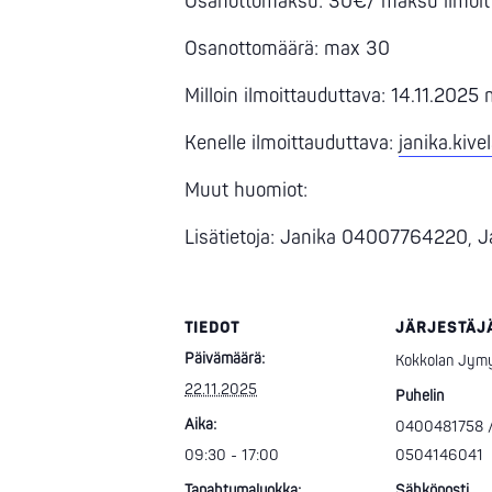
Osanottomaksu: 30€/ maksu ilmoit
Osanottomäärä: max 30
Milloin ilmoittauduttava: 14.11.202
Kenelle ilmoittauduttava:
janika.kiv
Muut huomiot:
Lisätietoja: Janika 04007764220,
TIEDOT
JÄRJESTÄJ
Päivämäärä:
Kokkolan Jym
22.11.2025
Puhelin
Aika:
0400481758 
09:30 - 17:00
0504146041
Tapahtumaluokka:
Sähköposti