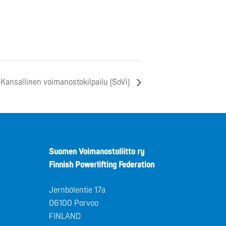
Kansallinen voimanostokilpailu (SoVi)
Suomen Voimanostoliitto ry
Finnish Powerlifting Federation
Jernbölentie 17a
06100 Porvoo
FINLAND