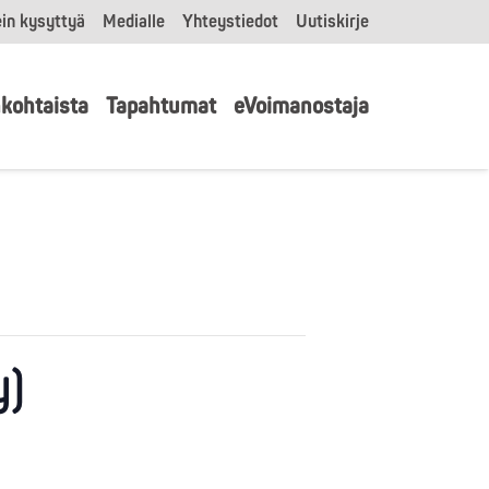
in kysyttyä
Medialle
Yhteystiedot
Uutiskirje
kohtaista
Tapahtumat
eVoimanostaja
y)