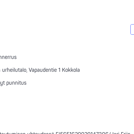
y
nnerrus
n urheilutalo, Vapaudentie 1 Kokkola
yt punnitus