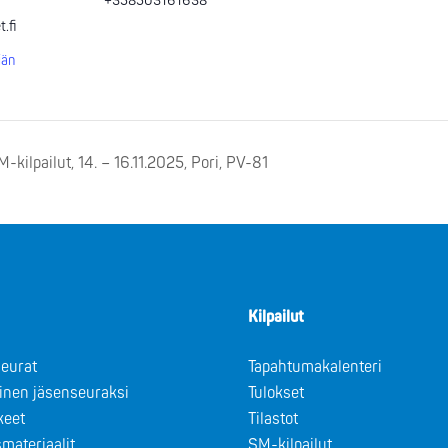
+358503161638
.fi
jän
ilpailut, 14. – 16.11.2025, Pori, PV-81
Kilpailut
eurat
Tapahtumakalenteri
minen jäsenseuraksi
Tulokset
keet
Tilastot
materiaalit
SM-kilpailut