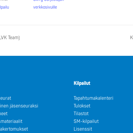
lpailu
verkkosivuille
(LVK Team)
K
Kilpailut
eurat
Tapahtumakalenteri
minen jäsenseuraksi
Tulokset
keet
Tilastot
materiaalit
SM-kilpailut
takertomukset
Lisenssit