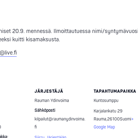
tumiset 20.9. mennessä. Ilmoittautuessa nimi/syntymävuosi
eeksi kuitti kisamaksusta.
@live.fi
JÄRJESTÄJÄ
TAPAHTUMAPAIKKA
Rauman Ydinvoima
Kuntosumppu
Sähköposti
Karjalankatu 29
kilpailut@raumanydinvoima.
Rauma
,
26100
Suomi
+
0
fi
Google Map
kka:
Siirry Järjestäjän