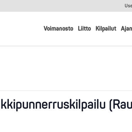
Use
Voimanosto
Liitto
Kilpailut
Ajan
nkkipunnerruskilpailu (R