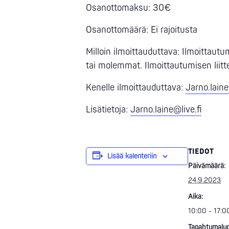
Osanottomaksu: 30€
Osanottomäärä: Ei rajoitusta
Milloin ilmoittauduttava: Ilmoittau
tai molemmat. Ilmoittautumisen liitt
Kenelle ilmoittauduttava:
Jarno.laine
Lisätietoja:
Jarno.laine@live.fi
TIEDOT
Lisää kalenteriin
Päivämäärä:
24.9.2023
Aika:
10:00 - 17:0
Tapahtumaluo