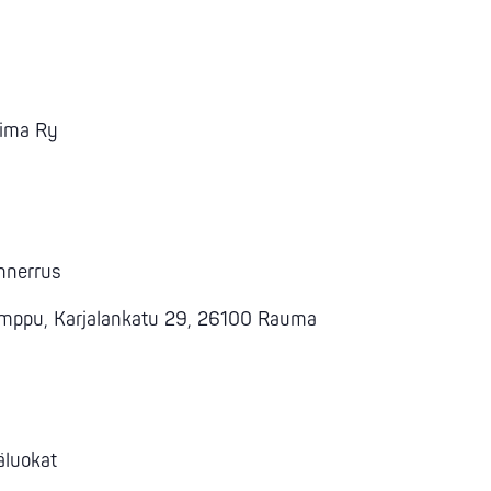
oima Ry
nnerrus
sumppu, Karjalankatu 29, 26100 Rauma
käluokat