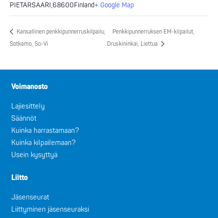
PIETARSAARI
,
68600
Finland
+ Google Map
Kansallinen penkkipunnerruskilpailu,
Penkkipunnerruksen EM-kilpailut,
Sotkamo, So-Vi
Druskininkai, Liettua
Voimanosto
Lajiesittely
Säännöt
Kuinka harrastamaan?
Kuinka kilpailemaan?
Usein kysyttyä
Liitto
Jäsenseurat
Liittyminen jäsenseuraksi