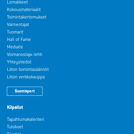
Lomakkeet
Kokousmateriaalit
Toimintakertomukset
Valmentajat
Tuomarit
Hall of Fame
Medialle
Voimanostaja-lehti
Yhteystiedot
Liiton toimintasäännöt
Liiton verkkokauppa
Suomisport
Kilpailut
Tapahtumakalenteri
Tulokset