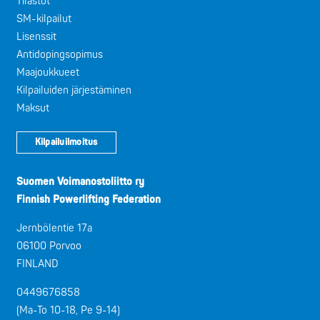
Tilastot
SM-kilpailut
Lisenssit
Antidopingsopimus
Maajoukkueet
Kilpailuiden järjestäminen
Maksut
Kilpailuilmoitus
Suomen Voimanostoliitto ry
Finnish Powerlifting Federation
Jernbölentie 17a
06100 Porvoo
FINLAND
0449676858
(Ma-To 10-18, Pe 9-14)