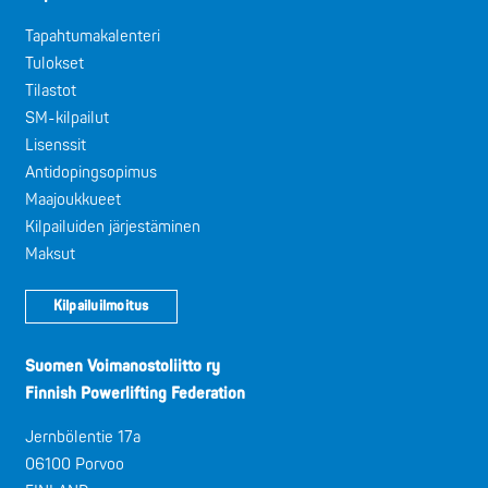
Tapahtumakalenteri
Tulokset
Tilastot
SM-kilpailut
Lisenssit
Antidopingsopimus
Maajoukkueet
Kilpailuiden järjestäminen
Maksut
Kilpailuilmoitus
Suomen Voimanostoliitto ry
Finnish Powerlifting Federation
Jernbölentie 17a
06100 Porvoo