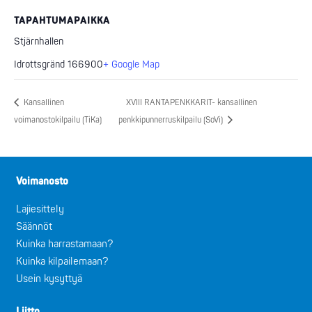
TAPAHTUMAPAIKKA
Stjärnhallen
Idrottsgränd 1
66900
+ Google Map
Kansallinen
XVIII RANTAPENKKARIT- kansallinen
voimanostokilpailu (TiKa)
penkkipunnerruskilpailu (SoVi)
Voimanosto
Lajiesittely
Säännöt
Kuinka harrastamaan?
Kuinka kilpailemaan?
Usein kysyttyä
Liitto