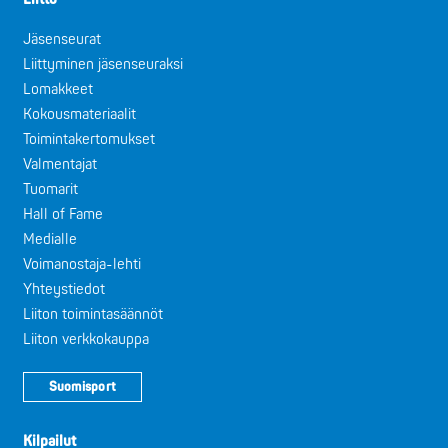
Jäsenseurat
Liittyminen jäsenseuraksi
Lomakkeet
Kokousmateriaalit
Toimintakertomukset
Valmentajat
Tuomarit
Hall of Fame
Medialle
Voimanostaja-lehti
Yhteystiedot
Liiton toimintasäännöt
Liiton verkkokauppa
Suomisport
Kilpailut