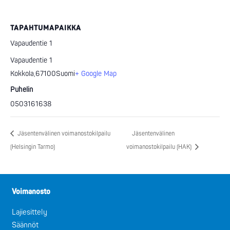
TAPAHTUMAPAIKKA
Vapaudentie 1
Vapaudentie 1
Kokkola
,
67100
Suomi
+ Google Map
Puhelin
0503161638
Jäsentenvälinen voimanostokilpailu
Jäsentenvälinen
(Helsingin Tarmo)
voimanostokilpailu (HAK)
Voimanosto
Lajiesittely
Säännöt