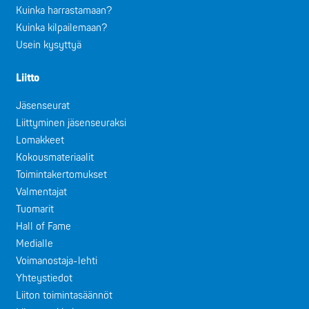
Kuinka harrastamaan?
Kuinka kilpailemaan?
Usein kysyttyä
Liitto
Jäsenseurat
Liittyminen jäsenseuraksi
Lomakkeet
Kokousmateriaalit
Toimintakertomukset
Valmentajat
Tuomarit
Hall of Fame
Medialle
Voimanostaja-lehti
Yhteystiedot
Liiton toimintasäännöt