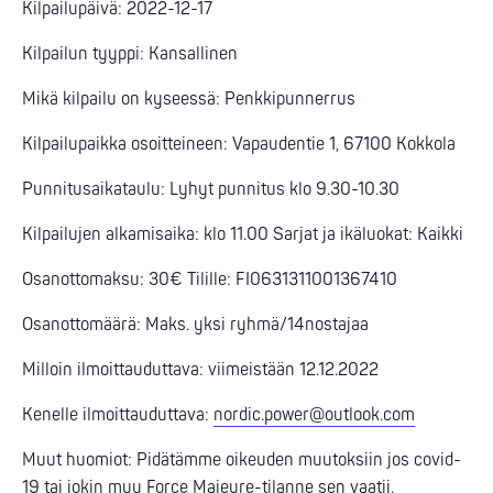
Kilpailupäivä: 2022-12-17
Kilpailun tyyppi: Kansallinen
Mikä kilpailu on kyseessä: Penkkipunnerrus
Kilpailupaikka osoitteineen: Vapaudentie 1, 67100 Kokkola
Punnitusaikataulu: Lyhyt punnitus klo 9.30-10.30
Kilpailujen alkamisaika: klo 11.00 Sarjat ja ikäluokat: Kaikki
Osanottomaksu: 30€ Tilille: FI0631311001367410
Osanottomäärä: Maks. yksi ryhmä/14nostajaa
Milloin ilmoittauduttava: viimeistään 12.12.2022
Kenelle ilmoittauduttava:
nordic.power@outlook.com
Muut huomiot: Pidätämme oikeuden muutoksiin jos covid-
19 tai jokin muu Force Majeure-tilanne sen vaatii.