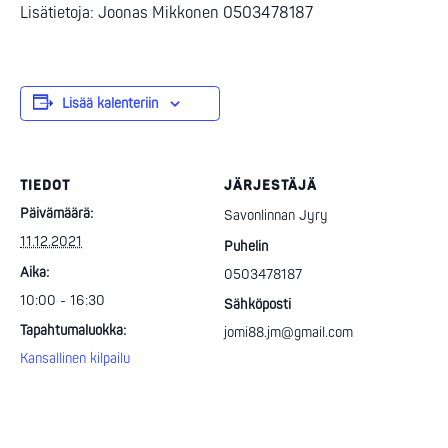
Lisätietoja: Joonas Mikkonen 0503478187
Lisää kalenteriin
TIEDOT
JÄRJESTÄJÄ
Päivämäärä:
Savonlinnan Jyry
11.12.2021
Puhelin
Aika:
0503478187
10:00 - 16:30
Sähköposti
Tapahtumaluokka:
jomi88.jm@gmail.com
Kansallinen kilpailu