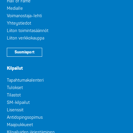
Hall of Fame
Medialle
Voimanostaja-lehti
Yhteystiedot
Liiton toimintasäännöt
Liiton verkkokauppa
Suomisport
Kilpailut
Tapahtumakalenteri
Tulokset
Tilastot
SM-kilpailut
Lisenssit
Antidopingsopimus
Maajoukkueet
Kilpailuiden järjestäminen