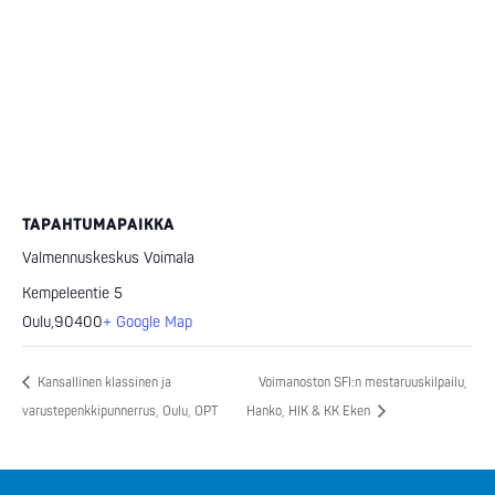
TAPAHTUMAPAIKKA
Valmennuskeskus Voimala
Kempeleentie 5
Oulu
,
90400
+ Google Map
Kansallinen klassinen ja
Voimanoston SFI:n mestaruuskilpailu,
varustepenkkipunnerrus, Oulu, OPT
Hanko, HIK & KK Eken