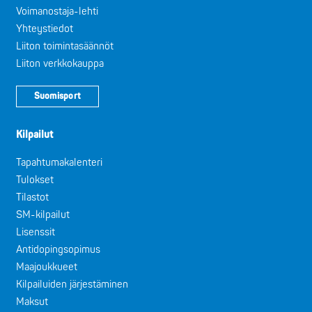
Voimanostaja-lehti
Yhteystiedot
Liiton toimintasäännöt
Liiton verkkokauppa
Suomisport
Kilpailut
Tapahtumakalenteri
Tulokset
Tilastot
SM-kilpailut
Lisenssit
Antidopingsopimus
Maajoukkueet
Kilpailuiden järjestäminen
Maksut