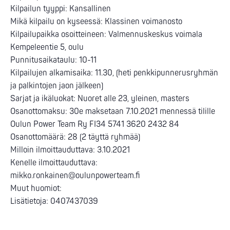
Kilpailun tyyppi: Kansallinen
Mikä kilpailu on kyseessä: Klassinen voimanosto
Kilpailupaikka osoitteineen: Valmennuskeskus voimala
Kempeleentie 5, oulu
Punnitusaikataulu: 10-11
Kilpailujen alkamisaika: 11.30, (heti penkkipunnerusryhmän
ja palkintojen jaon jälkeen)
Sarjat ja ikäluokat: Nuoret alle 23, yleinen, masters
Osanottomaksu: 30e maksetaan 7.10.2021 mennessä tilille
Oulun Power Team Ry FI34 5741 3620 2432 84
Osanottomäärä: 28 (2 täyttä ryhmää)
Milloin ilmoittauduttava: 3.10.2021
Kenelle ilmoittauduttava:
mikko.ronkainen@oulunpowerteam.fi
Muut huomiot:
Lisätietoja: 0407437039