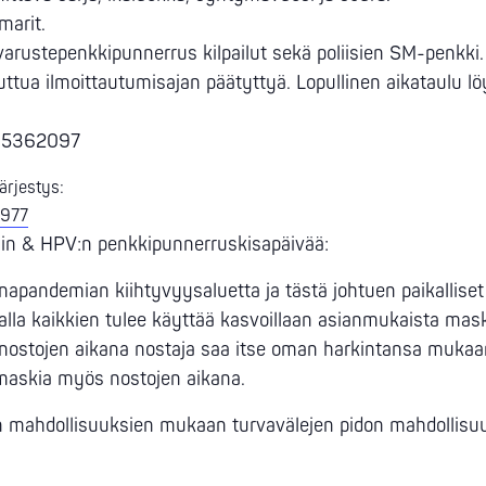
marit.
rustepenkkipunnerrus kilpailut sekä poliisien SM-penkki.
ttua ilmoittautumisajan päätyttyä. Lopullinen aikataulu lö
44-5362097
ärjestys:
1977
min & HPV:n penkkipunnerruskisapäivää:
napandemian kiihtyvyysaluetta ja tästä johtuen paikallise
kalla kaikkien tulee käyttää kasvoillaan asianmukaista mask
Kisanostojen aikana nostaja saa itse oman harkintansa muk
 maskia myös nostojen aikana.
 mahdollisuuksien mukaan turvavälejen pidon mahdollisuus 