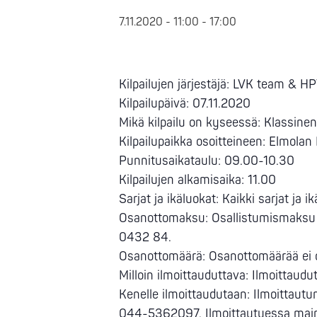
7.11.2020 - 11:00
-
17:00
Kilpailujen järjestäjä: LVK team & H
Kilpailupäivä: 07.11.2020
Mikä kilpailu on kyseessä: Klassine
Kilpailupaikka osoitteineen: Elmolan
Punnitusaikataulu: 09.00-10.30
Kilpailujen alkamisaika: 11.00
Sarjat ja ikäluokat: Kaikki sarjat ja i
Osanottomaksu: Osallistumismaksu 3
0432 84.
Osanottomäärä: Osanottomäärää ei ol
Milloin ilmoittauduttava: Ilmoittau
Kenelle ilmoittaudutaan: Ilmoittautum
044-5362097. Ilmoittautuessa mainit