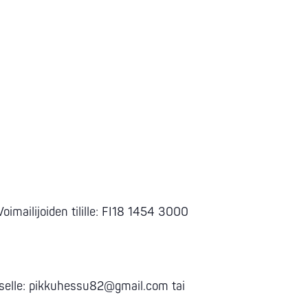
ailijoiden tilille: FI18 1454 3000
rtaselle: pikkuhessu82@gmail.com tai