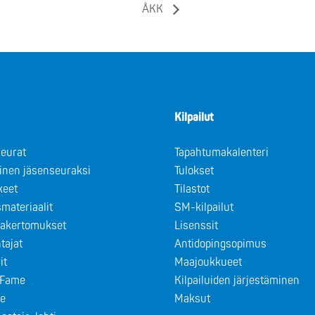
ÅKK
Kilpailut
eurat
Tapahtumakalenteri
minen jäsenseuraksi
Tulokset
keet
Tilastot
materiaalit
SM-kilpailut
takertomukset
Lisenssit
tajat
Antidopingsopimus
it
Maajoukkueet
f Fame
Kilpailuiden järjestäminen
le
Maksut