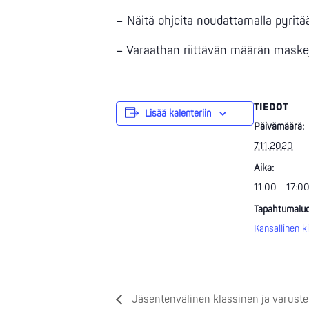
– Näitä ohjeita noudattamalla pyritään
– Varaathan riittävän määrän maskej
TIEDOT
Lisää kalenteriin
Päivämäärä:
7.11.2020
Aika:
11:00 - 17:0
Tapahtumaluo
Kansallinen ki
Jäsentenvälinen klassinen ja varuste