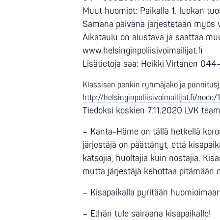
Muut huomiot: Paikalla 1. luokan tuo
Samana päivänä järjestetään myös va
Aikataulu on alustava ja saattaa muu
www.helsinginpoliisivoimailijat.fi
Lisätietoja saa: Heikki Virtanen 0
Klassisen penkin ryhmäjako ja punnitusj
http://helsinginpoliisivoimailijat.fi/node/
Tiedoksi koskien 7.11.2020 LVK tea
– Kanta-Häme on tällä hetkellä koro
järjestäjä on päättänyt, että kisapai
katsojia, huoltajia kuin nostajia. 
mutta järjestäjä kehottaa pitämään
– Kisapaikalla pyritään huomioimaan
– Ethän tule sairaana kisapaikalle!