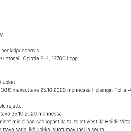
PV
n penkkipunnerrus
 Kuntosali, Opintie 2-4, 12700 Loppi
käluokat
0€ maksettava 25.10.2020 mennessä Helsingin Poliisi-Voim
e rajattu.
duttava 25.10.2020 mennessä.
iset mielellään sähköpostilla tai tekstiviestillä Heikki Vi
tava sarja, ikäluokka, syntymävuosi ja seura.