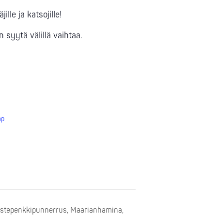
lle ja katsojille!
syytä välillä vaihtaa.
ap
ustepenkkipunnerrus, Maarianhamina,