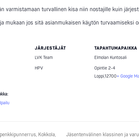
 varmistamaan turvallinen kisa niin nostajille kuin järjestäji
a mukaan jos sitä asianmukaisen käytön turvaamiseksi on 
JÄRJESTÄJÄT
TAPAHTUMAPAIKKA
LVK Team
Elmolan Kuntosali
HPV
Opintie 2-4
Loppi
,
12700
+ Google M
0
kka:
lpailu
penkkipunnerrus, Kokkola,
Jäsentenvälinen klassinen ja var