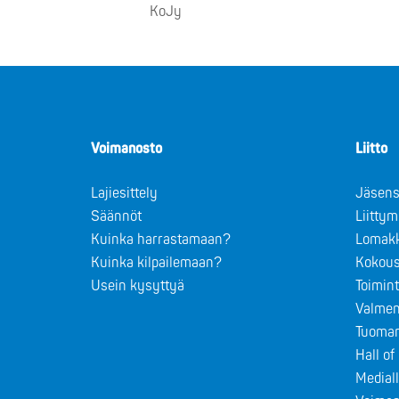
KoJy
Voimanosto
Liitto
Lajiesittely
Jäsens
Säännöt
Liitty
Kuinka harrastamaan?
Lomak
Kuinka kilpailemaan?
Kokous
Usein kysyttyä
Toimin
Valmen
Tuomar
Hall o
Medial