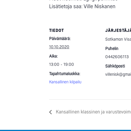
Lisätietoja saa: Ville Niskanen
TIEDOT
JÄRJESTÄJ
Päivämäärä:
Sotkamon Visa
10.10.2020
Puhelin
Aika:
0442606113
13:00 - 19:00
Sähköposti
Tapahtumaluokka:
villenisk@gmai
Kansallinen kilpailu
Kansallinen klassinen ja varustevoi