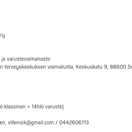
 ry
n ja varustevoimanosto
mon terveyskeskuksen voimailutila, Keskuskatu 9, 88600 
 klassinen + 14hlö varuste)
anen, villenisk@gmail.com / 0442606113