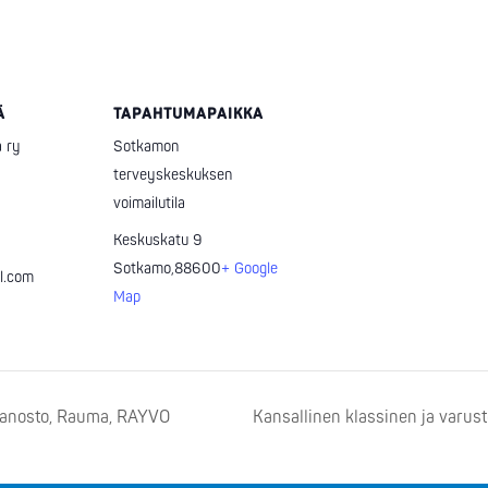
Ä
TAPAHTUMAPAIKKA
 ry
Sotkamon
terveyskeskuksen
voimailutila
Keskuskatu 9
Sotkamo
,
88600
+ Google
l.com
Map
manosto, Rauma, RAYVO
Kansallinen klassinen ja varu