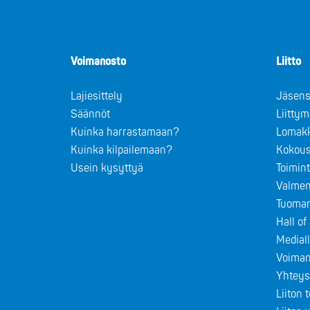
Voimanosto
Liitto
Lajiesittely
Jäsens
Säännöt
Liitty
Kuinka harrastamaan?
Lomak
Kuinka kilpailemaan?
Kokous
Usein kysyttyä
Toimin
Valmen
Tuomar
Hall o
Medial
Voiman
Yhteys
Liiton 