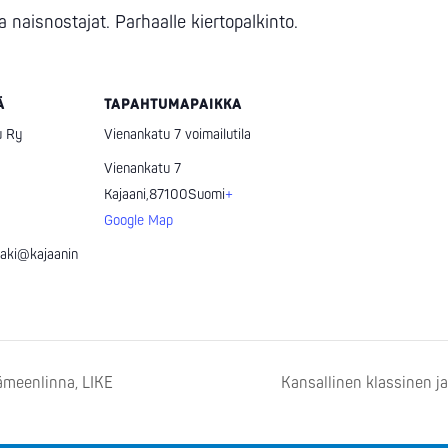
a naisnostajat. Parhaalle kiertopalkinto.
Ä
TAPAHTUMAPAIKKA
u Ry
Vienankatu 7 voimailutila
Vienankatu 7
Kajaani
,
87100
Suomi
+
Google Map
aki@kajaanin
ämeenlinna, LIKE
Kansallinen klassinen j