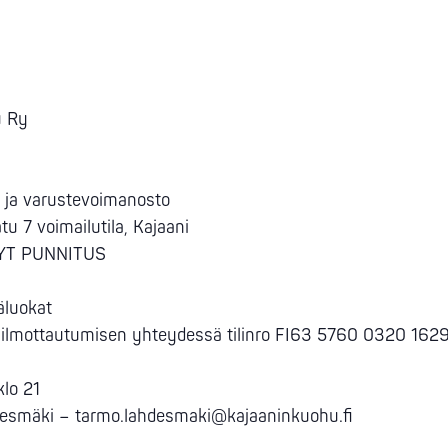
u Ry
n ja varustevoimanosto
tu 7 voimailutila, Kajaani
YHYT PUNNITUS
käluokat
lmottautumisen yhteydessä tilinro FI63 5760 0320 162
klo 21
desmäki – tarmo.lahdesmaki@kajaaninkuohu.fi