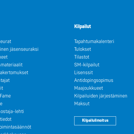
Kilpailut
eurat
Tapahtumakalenteri
minen jäsenseuraksi
Tulokset
keet
Tilastot
materiaalit
SM-kilpailut
takertomukset
Lisenssit
tajat
Antidopingsopimus
it
Maajoukkueet
f Fame
Kilpailuiden järjestäminen
le
Maksut
ostaja-lehti
tiedot
Kilpailuilmoitus
toimintasäännöt