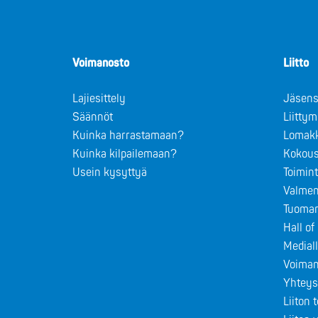
Voimanosto
Liitto
Lajiesittely
Jäsens
Säännöt
Liitty
Kuinka harrastamaan?
Lomak
Kuinka kilpailemaan?
Kokous
Usein kysyttyä
Toimin
Valmen
Tuomar
Hall o
Medial
Voiman
Yhteys
Liiton 