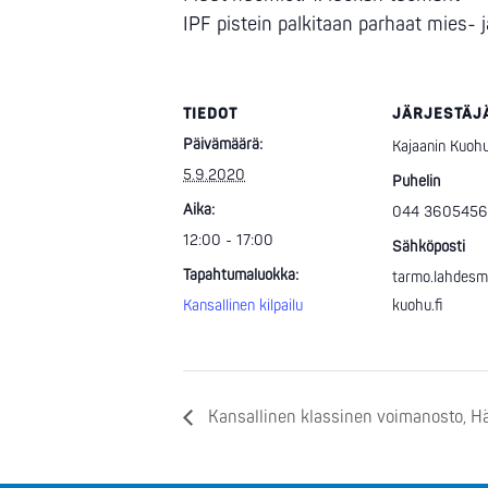
IPF pistein palkitaan parhaat mies- j
TIEDOT
JÄRJESTÄJ
Päivämäärä:
Kajaanin Kuoh
5.9.2020
Puhelin
Aika:
044 3605456
12:00 - 17:00
Sähköposti
Tapahtumaluokka:
tarmo.lahdesm
Kansallinen kilpailu
kuohu.fi
Kansallinen klassinen voimanosto, H