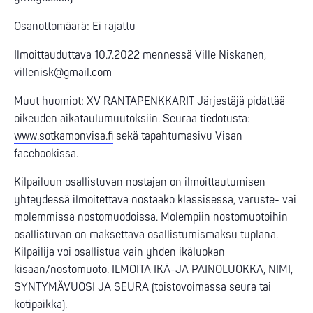
Osanottomäärä: Ei rajattu
Ilmoittauduttava 10.7.2022 mennessä Ville Niskanen,
villenisk@gmail.com
Muut huomiot: XV RANTAPENKKARIT Järjestäjä pidättää
oikeuden aikataulumuutoksiin. Seuraa tiedotusta:
www.sotkamonvisa.fi
sekä tapahtumasivu Visan
facebookissa.
Kilpailuun osallistuvan nostajan on ilmoittautumisen
yhteydessä ilmoitettava nostaako klassisessa, varuste- vai
molemmissa nostomuodoissa. Molempiin nostomuotoihin
osallistuvan on maksettava osallistumismaksu tuplana.
Kilpailija voi osallistua vain yhden ikäluokan
kisaan/nostomuoto. ILMOITA IKÄ-JA PAINOLUOKKA, NIMI,
SYNTYMÄVUOSI JA SEURA (toistovoimassa seura tai
kotipaikka).