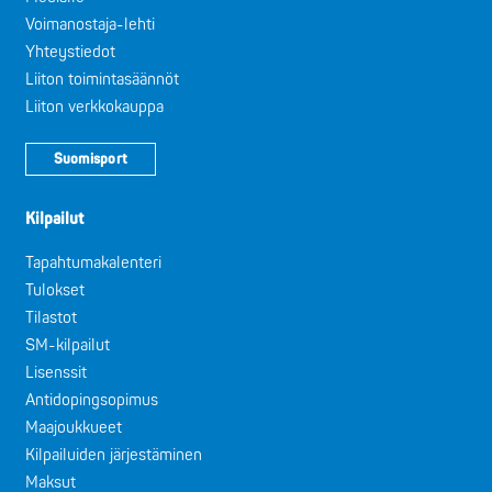
Voimanostaja-lehti
Yhteystiedot
Liiton toimintasäännöt
Liiton verkkokauppa
Suomisport
Kilpailut
Tapahtumakalenteri
Tulokset
Tilastot
SM-kilpailut
Lisenssit
Antidopingsopimus
Maajoukkueet
Kilpailuiden järjestäminen
Maksut