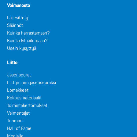
Voimanosto
Lajiesittely
Säännöt
Kuinka harrastamaan?
Kuinka kilpailemaan?
Usein kysyttyä
Liitto
Jäsenseurat
Liittyminen jäsenseuraksi
Lomakkeet
Kokousmateriaalit
Toimintakertomukset
Valmentajat
Tuomarit
Hall of Fame
Medialle