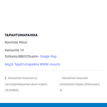
TAPAHTUMAPAIKKA
Ravintola Messi
Kainuuntie 14
Sotkamo
,
88600
Suomi
+ Google Map
Näytä Tapahtumapaikka WWW-sivusto
Kansallinen klassisen ja
Kansallinen klassisen
varustepenkkipunnerruksen kilpailu
voimanoston kilpailu (Pietarsaari)
(TEAM365)