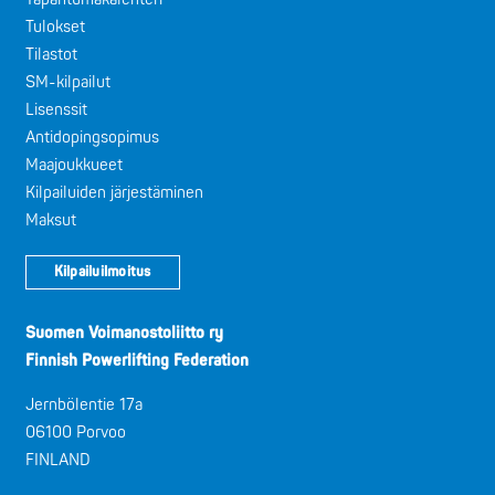
Tulokset
Tilastot
SM-kilpailut
Lisenssit
Antidopingsopimus
Maajoukkueet
Kilpailuiden järjestäminen
Maksut
Kilpailuilmoitus
Suomen Voimanostoliitto ry
Finnish Powerlifting Federation
Jernbölentie 17a
06100 Porvoo
FINLAND