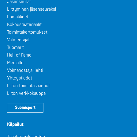
Jäsenseurat
Liittyminen jäsenseuraksi
Lomakkeet
Kokousmateriaalit
Toimintakertomukset
Valmentajat
Tuomarit
Hall of Fame
Medialle
Voimanostaja-lehti
Yhteystiedot
Liiton toimintasäännöt
Liiton verkkokauppa
Suomisport
Kilpailut
Tapahtumakalenteri