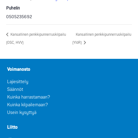
Puhelin
0505235692
Kansallinen penkkipunnerruskilpailu
Kansallinen penkkipunnerruskilpailu
(OSC, HVV)
(YlöR)
Voimanosto
Lajiesittely
Säännöt
Kuinka harrastamaan?
Kuinka kilpailemaan?
Usein kysyttyä
Liitto