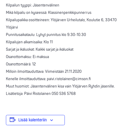
Kilpailun tyyppi: Jäsentenvälinen
Mikä kilpailu on kyseessä: Klassinenpenkkipunnerrus
Kilpailupaikka osoitteineen: Ylöjärven Urheilutalo, Koulutie 6, 33470
Ylöjärvi
Punnitusaikataulu: Lyhyt punnitus klo 9.30-10.30
Kilpailujen alkamisaika: Klo 11
Sarjat ja ikäluokat: Kaikki sarjat ja ikäluokat
Osanottomaksu: Ei maksua
Osanottomäärä: 12
Milloin ilmoittauduttava: Viimeistään 21.11.2020
Kenelle ilmoittauduttava: paivi.ristolainen@cimson.fi
Muut huomiot: Jäsentenvälinen kisa vain Ylöjärven Ryhdin jäsenille.
Lisätietoja: Päivi Ristolainen 050 536 5768
Lisää kalenteriin