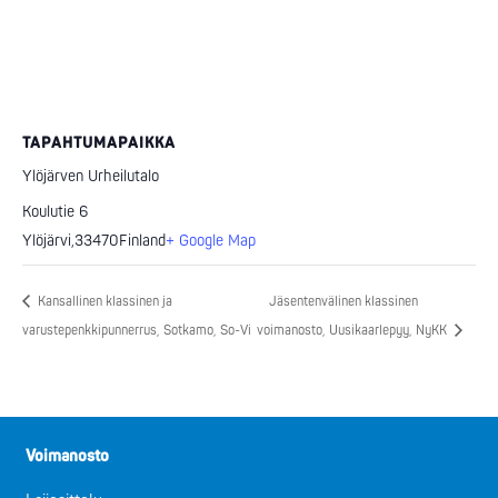
TAPAHTUMAPAIKKA
Ylöjärven Urheilutalo
Koulutie 6
Ylöjärvi
,
33470
Finland
+ Google Map
Kansallinen klassinen ja
Jäsentenvälinen klassinen
varustepenkkipunnerrus, Sotkamo, So-Vi
voimanosto, Uusikaarlepyy, NyKK
Voimanosto