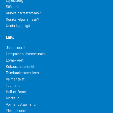
Lajiesittely
Säännöt
Kuinka harrastamaan?
Kuinka kilpailemaan?
Usein kysyttyä
Liitto
Jäsenseurat
Liittyminen jäsenseuraksi
Lomakkeet
Kokousmateriaalit
Toimintakertomukset
Valmentajat
Tuomarit
Hall of Fame
Medialle
Voimanostaja-lehti
Yhteystiedot