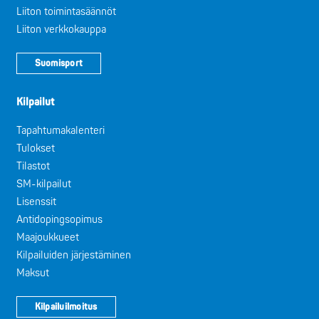
Liiton toimintasäännöt
Liiton verkkokauppa
Suomisport
Kilpailut
Tapahtumakalenteri
Tulokset
Tilastot
SM-kilpailut
Lisenssit
Antidopingsopimus
Maajoukkueet
Kilpailuiden järjestäminen
Maksut
Kilpailuilmoitus