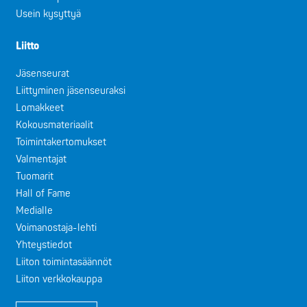
Usein kysyttyä
Liitto
Jäsenseurat
Liittyminen jäsenseuraksi
Lomakkeet
Kokousmateriaalit
Toimintakertomukset
Valmentajat
Tuomarit
Hall of Fame
Medialle
Voimanostaja-lehti
Yhteystiedot
Liiton toimintasäännöt
Liiton verkkokauppa