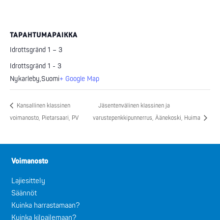
TAPAHTUMAPAIKKA
Idrottsgränd 1 – 3
Idrottsgränd 1 - 3
Nykarleby
,
Suomi
+ Google Map
Kansallinen klassinen
Jäsentenvälinen klassinen ja
voimanosto, Pietarsaari, PV
varustepenkkipunnerrus, Äänekoski, Huima
Voimanosto
Lajiesittely
Säännöt
Kuinka harrastamaan?
Kuinka kilpailemaan?