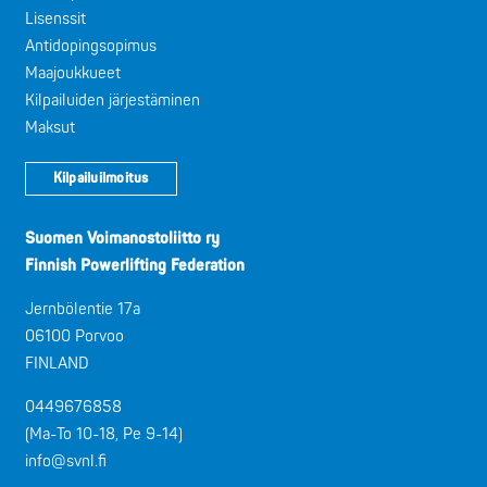
Lisenssit
Antidopingsopimus
Maajoukkueet
Kilpailuiden järjestäminen
Maksut
Kilpailuilmoitus
Suomen Voimanostoliitto ry
Finnish Powerlifting Federation
Jernbölentie 17a
06100 Porvoo
FINLAND
0449676858
(Ma-To 10-18, Pe 9-14)
info@svnl.fi