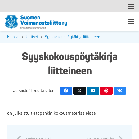
Etusivu
Uutiset
Syyskokouspöytäkirja liitteineen
Syyskokouspöytäkirja
liitteineen
Julkaistu
11 vuotta sitten
on julkaistu tietopankin kokousmateriaaleissa.