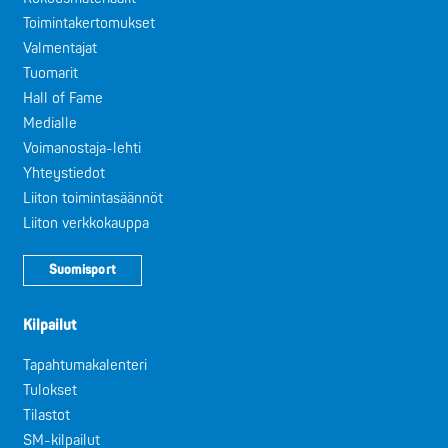
Toimintakertomukset
Valmentajat
Tuomarit
Hall of Fame
Medialle
Voimanostaja-lehti
Yhteystiedot
Liiton toimintasäännöt
Liiton verkkokauppa
Suomisport
Kilpailut
Tapahtumakalenteri
Tulokset
Tilastot
SM-kilpailut