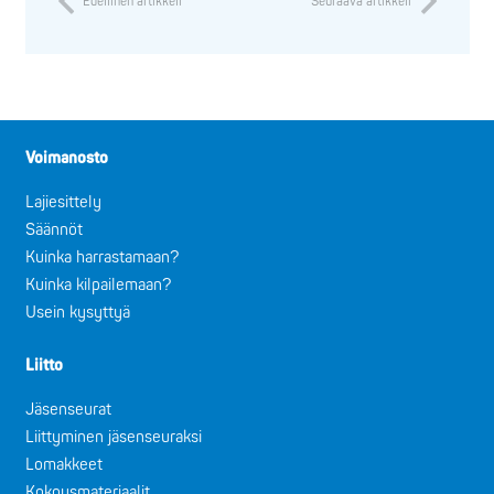
Edellinen artikkeli
Seuraava artikkeli
Voimanosto
Lajiesittely
Säännöt
Kuinka harrastamaan?
Kuinka kilpailemaan?
Usein kysyttyä
Liitto
Jäsenseurat
Liittyminen jäsenseuraksi
Lomakkeet
Kokousmateriaalit