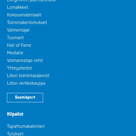
Lomakkeet
Kokousmateriaalit
Toimintakertomukset
Valmentajat
Tuomarit
Hall of Fame
Medialle
Voimanostaja-lehti
Yhteystiedot
Liiton toimintasäännöt
Liiton verkkokauppa
Suomisport
Kilpailut
Tapahtumakalenteri
Tulokset