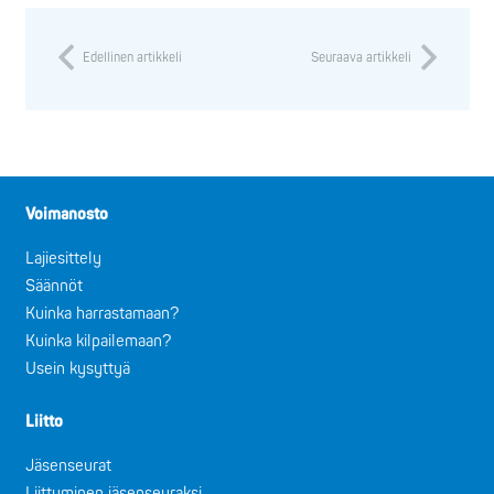
Edellinen artikkeli
Seuraava artikkeli
Voimanosto
Lajiesittely
Säännöt
Kuinka harrastamaan?
Kuinka kilpailemaan?
Usein kysyttyä
Liitto
Jäsenseurat
Liittyminen jäsenseuraksi