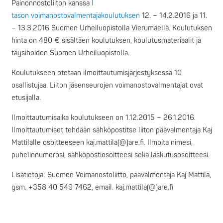
Painonnostoliiton kanssa
I
tason voimanostovalmentajakoulutuksen
12. – 14.2.2016 ja 11.
– 13.3.2016 Suomen Urheiluopistolla Vierumäellä. Koulutuksen
hinta on 480 € sisältäen koulutuksen, koulutusmateriaalit ja
täysihoidon Suomen Urheiluopistolla.
Koulutukseen otetaan ilmoittautumisjärjestyksessä 10
osallistujaa. Liiton jäsenseurojen voimanostovalmentajat ovat
etusijalla.
Ilmoittautumisaika koulutukseen on 1.12.2015 – 26.1.2016.
Ilmoittautumiset tehdään sähköpostitse liiton päävalmentaja Kaj
Mattilalle osoitteeseen kaj.mattila(@)are.fi. Ilmoita nimesi,
puhelinnumerosi, sähköpostiosoitteesi sekä laskutusosoitteesi.
Lisätietoja: Suomen Voimanostoliitto, päävalmentaja Kaj Mattila,
gsm. +358 40 549 7462, email. kaj.mattila(@)are.fi