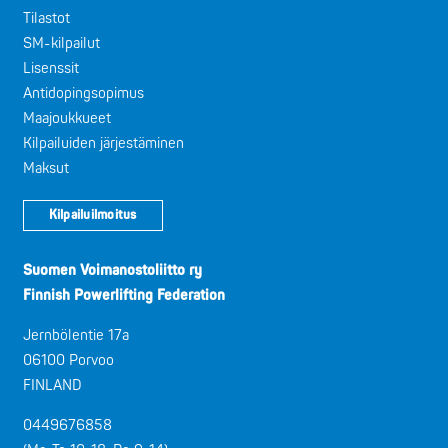
Tilastot
SM-kilpailut
Lisenssit
Antidopingsopimus
Maajoukkueet
Kilpailuiden järjestäminen
Maksut
Kilpailuilmoitus
Suomen Voimanostoliitto ry
Finnish Powerlifting Federation
Jernbölentie 17a
06100 Porvoo
FINLAND
0449676858