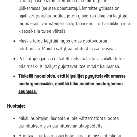
Odota pääsyä lämmittelytilaan lämmittelytilan
yläkerrassa (seuraa opastusta). Lämmittelytilassa on
rajalliset pukuhuonetilat, joten yläkerran tilaa voi käyttää
myös esim. varusteiden säilyttämiseen. Turhaa liikkumista
kisapaikalla tulee välttää.
Maskia tulee käyttää myös omaa nostovuoroa
odottaessa. Muista säilyttää odotustilassa turvaväli.
Palkintojen jaossa ei kätellä eikä halailla ja kaikilla tulee
olla maski. Kilpailijat pujottavat itse mitalit kaulaansa.
Tärkeää huomioida, että kilpailijat pysyttelevät omassa
nostoryhmässään, eivätkä liiku muiden nostoryhmien
seurassa.
Huoltajat
Mikäli huoltajan läsnäolo ei ole välttämätöntä, odota
punnituksen ajan punnitustilan ulkopuolella.
Huoltaja käyttää maskia koko kilpailutiloissa oleskelun