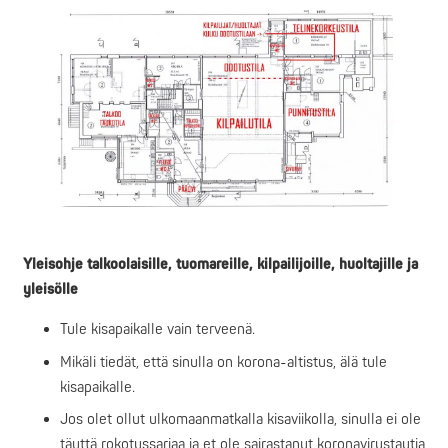
Yleisohje talkoolaisille, tuomareille, kilpailijoille, huoltajille ja
yleisölle
Tule kisapaikalle vain terveenä.
Mikäli tiedät, että sinulla on korona-altistus, älä tule
kisapaikalle.
Jos olet ollut ulkomaanmatkalla kisaviikolla, sinulla ei ole
täyttä rokotussarjaa ja et ole sairastanut koronavirustautia