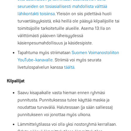
seurueiden on tosiasiallisesti mahdollista välttää
lähikontakti toisiinsa
. Yleisön on siis pidettävä huoli
turvaetäisyyksistä, eikä heillä ole pääsyä kilpailijoille tai
toimitsijoille tarkoitetuille alueille. Asema 13:lla on
välittömästi pääoven läheisyydessä
käsienpesumahdollisuus ja käsidesipiste.
Tapahtuma myös striimataan
Suomen Voimanostoliiton
YouTube-kanavalle
. Striimiä voi myös seurata
livetulospalvelun kanssa
täältä
.
Kilpailijat
Saavu kisapaikalle vasta hieman ennen ryhmäsi
punnitusta. Punnituksessa tulee käyttää maskia ja
noudattaa turvaväliä. Halutessaan (ja sään salliessa)
punnitukseen voi jonottaa myös ulkona.
Lämmittelytilassa voi olla yksi nostoryhmä kerrallaan.