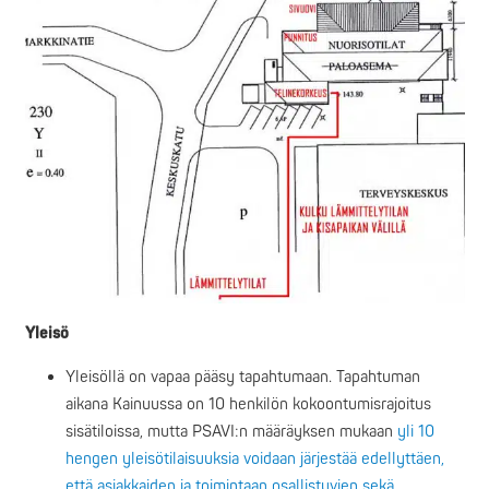
Yleisö
Yleisöllä on vapaa pääsy tapahtumaan. Tapahtuman
aikana Kainuussa on 10 henkilön kokoontumisrajoitus
sisätiloissa, mutta PSAVI:n määräyksen mukaan
yli 10
hengen yleisötilaisuuksia voidaan järjestää edellyttäen,
että asiakkaiden ja toimintaan osallistuvien sekä