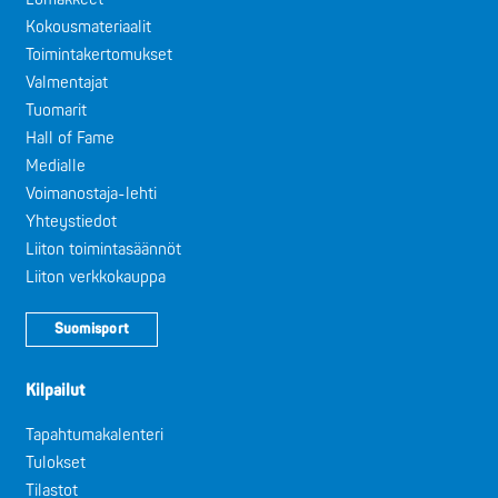
Kokousmateriaalit
Toimintakertomukset
Valmentajat
Tuomarit
Hall of Fame
Medialle
Voimanostaja-lehti
Yhteystiedot
Liiton toimintasäännöt
Liiton verkkokauppa
Suomisport
Kilpailut
Tapahtumakalenteri
Tulokset
Tilastot