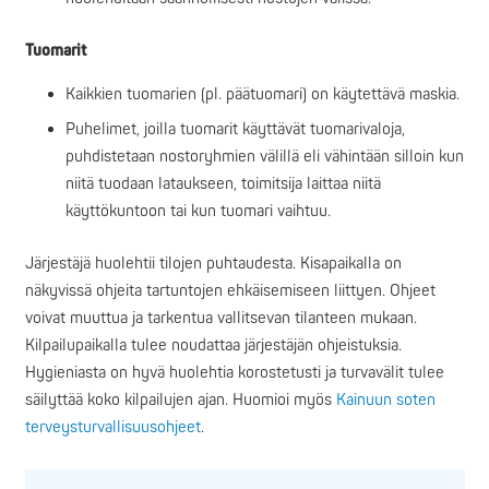
Tuomarit
Kaikkien tuomarien (pl. päätuomari) on käytettävä maskia.
Puhelimet, joilla tuomarit käyttävät tuomarivaloja,
puhdistetaan nostoryhmien välillä eli vähintään silloin kun
niitä tuodaan lataukseen, toimitsija laittaa niitä
käyttökuntoon tai kun tuomari vaihtuu.
Järjestäjä huolehtii tilojen puhtaudesta. Kisapaikalla on
näkyvissä ohjeita tartuntojen ehkäisemiseen liittyen. Ohjeet
voivat muuttua ja tarkentua vallitsevan tilanteen mukaan.
Kilpailupaikalla tulee noudattaa järjestäjän ohjeistuksia.
Hygieniasta on hyvä huolehtia korostetusti ja turvavälit tulee
säilyttää koko kilpailujen ajan. Huomioi myös
Kainuun soten
terveysturvallisuusohjeet
.