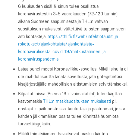
6 kuukauden sisällä, sinun tulee osallistua
koronavirustestiin 3-5 vuorokauden (72-120 tunnin)
aikana Suomeen saapumisesta ja THL:n vahvan
suosituksen mukaisesti vältettävä tulosten saapumiseen
asti kontakteja.
https://thl.fi/fi/web/infektiotaudit-ja-
rokotukset/ajankohtaista/ajankohtaista-
koronaviruksesta-covid-19/matkustaminen-ja-
koronaviruspandemia
Lataa puhelimeesi Koronavilkku-sovellus. Mikäli sinulla ei
ole mahdollisuutta ladata sovellusta, jätä yhteystietosi
kisajärjestäjälle mahdollisien altistumisien selvittämiseksi.
Kilpailutiloissa (Asema 13 + voimailutilat) tulee käyttää
kasvomaskia
THL:n maskisuosituksen mukaisesti
pl.
nostajat kilpailunostoissa, kuuluttaja ja päätuomari, joista
kahden jälkimmäisen osalta tulee kiinnittää huomiota
turvaetäisyyksiin.
Mikäli toimitsijamme havaitsevat maskin käytön