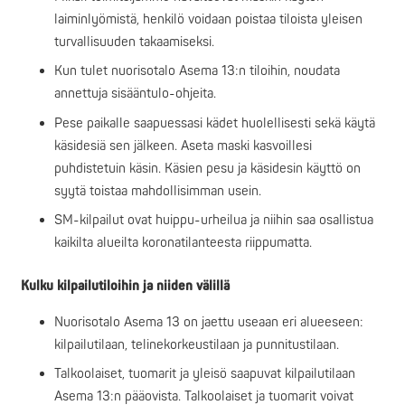
laiminlyömistä, henkilö voidaan poistaa tiloista yleisen
turvallisuuden takaamiseksi.
Kun tulet nuorisotalo Asema 13:n tiloihin, noudata
annettuja sisääntulo-ohjeita.
Pese paikalle saapuessasi kädet huolellisesti sekä käytä
käsidesiä sen jälkeen. Aseta maski kasvoillesi
puhdistetuin käsin. Käsien pesu ja käsidesin käyttö on
syytä toistaa mahdollisimman usein.
SM-kilpailut ovat huippu-urheilua ja niihin saa osallistua
kaikilta alueilta koronatilanteesta riippumatta.
Kulku kilpailutiloihin ja niiden välillä
Nuorisotalo Asema 13 on jaettu useaan eri alueeseen:
kilpailutilaan, telinekorkeustilaan ja punnitustilaan.
Talkoolaiset, tuomarit ja yleisö saapuvat kilpailutilaan
Asema 13:n pääovista. Talkoolaiset ja tuomarit voivat