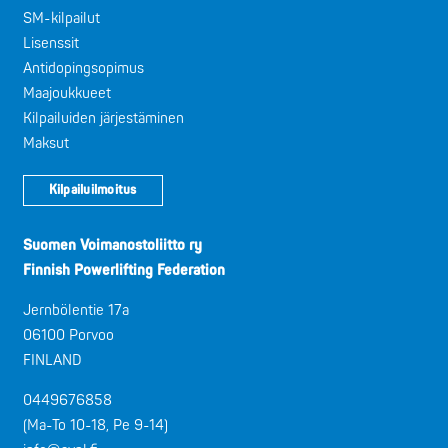
SM-kilpailut
Lisenssit
Antidopingsopimus
Maajoukkueet
Kilpailuiden järjestäminen
Maksut
Kilpailuilmoitus
Suomen Voimanostoliitto ry
Finnish Powerlifting Federation
Jernbölentie 17a
06100 Porvoo
FINLAND
0449676858
(Ma-To 10-18, Pe 9-14)