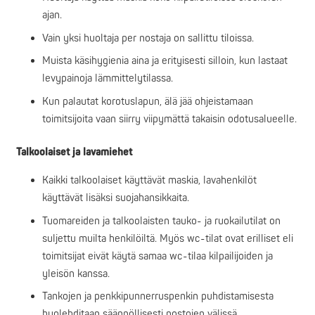
ajan.
Vain yksi huoltaja per nostaja on sallittu tiloissa.
Muista käsihygienia aina ja erityisesti silloin, kun lastaat
levypainoja lämmittelytilassa.
Kun palautat korotuslapun, älä jää ohjeistamaan
toimitsijoita vaan siirry viipymättä takaisin odotusalueelle.
Talkoolaiset ja lavamiehet
Kaikki talkoolaiset käyttävät maskia, lavahenkilöt
käyttävät lisäksi suojahansikkaita.
Tuomareiden ja talkoolaisten tauko- ja ruokailutilat on
suljettu muilta henkilöiltä. Myös wc-tilat ovat erilliset eli
toimitsijat eivät käytä samaa wc-tilaa kilpailijoiden ja
yleisön kanssa.
Tankojen ja penkkipunnerruspenkin puhdistamisesta
huolehditaan säännöllisesti nostojen välissä.