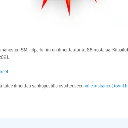
manoston SM-kilpailuihin on ilmoittautunut 86 nostajaa. Kilpailu
2021.
uneet
tä tulee ilmoittaa sähköpostilla osoitteeseen
ville.niskanen@svnl.fi