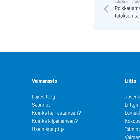
Edellinen artik
Poikkeusme
tuloksen tai
Voimanosto
Liitto
Lajiesittely
Jäsens
Säännöt
Liitty
Kuinka harrastamaan?
Lomak
Kuinka kilpailemaan?
Kokous
Usein kysyttyä
Toimin
Valmen