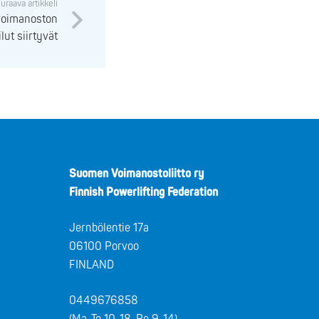
uraava artikkeli
voimanoston
lut siirtyvät
Suomen Voimanostoliitto ry
Finnish Powerlifting Federation
Jernbölentie 17a
06100 Porvoo
FINLAND
0449676858
(Ma-To 10-18, Pe 9-14)