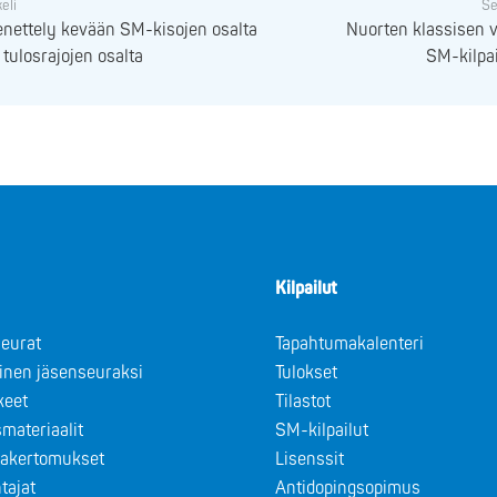
keli
Se
nettely kevään SM-kisojen osalta
Nuorten klassisen 
 tulosrajojen osalta
SM-kilpai
Kilpailut
eurat
Tapahtumakalenteri
minen jäsenseuraksi
Tulokset
keet
Tilastot
materiaalit
SM-kilpailut
takertomukset
Lisenssit
tajat
Antidopingsopimus