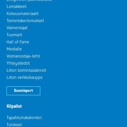
Lomakkeet
Kokousmateriaalit
Toimintakertomukset
Valmentajat
Tuomarit
Hall of Fame
Medialle
Voimanostaja-lehti
Yhteystiedot
Liiton toimintasäännöt
Liiton verkkokauppa
Suomisport
Kilpailut
Tapahtumakalenteri
Tulokset