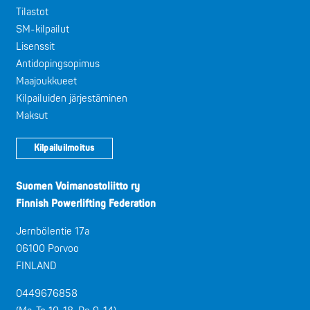
Tilastot
SM-kilpailut
Lisenssit
Antidopingsopimus
Maajoukkueet
Kilpailuiden järjestäminen
Maksut
Kilpailuilmoitus
Suomen Voimanostoliitto ry
Finnish Powerlifting Federation
Jernbölentie 17a
06100 Porvoo
FINLAND
0449676858