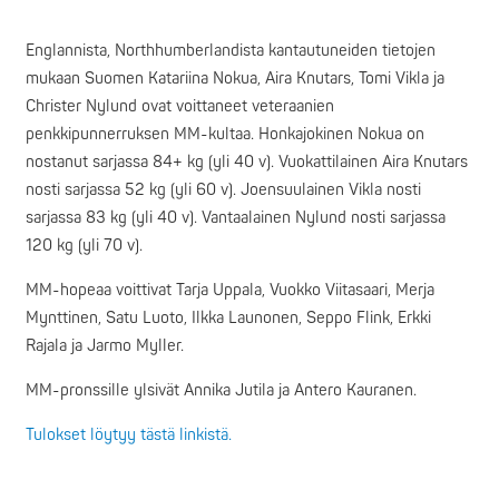
Englannista, Northhumberlandista kantautuneiden tietojen
mukaan Suomen Katariina Nokua, Aira Knutars, Tomi Vikla ja
Christer Nylund ovat voittaneet veteraanien
penkkipunnerruksen MM-kultaa. Honkajokinen Nokua on
nostanut sarjassa 84+ kg (yli 40 v). Vuokattilainen Aira Knutars
nosti sarjassa 52 kg (yli 60 v). Joensuulainen Vikla nosti
sarjassa 83 kg (yli 40 v). Vantaalainen Nylund nosti sarjassa
120 kg (yli 70 v).
MM-hopeaa voittivat Tarja Uppala, Vuokko Viitasaari, Merja
Mynttinen, Satu Luoto, Ilkka Launonen, Seppo Flink, Erkki
Rajala ja Jarmo Myller.
MM-pronssille ylsivät Annika Jutila ja Antero Kauranen.
Tulokset löytyy tästä linkistä.