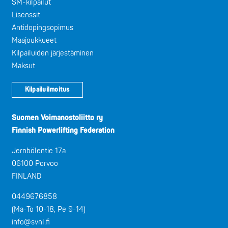
SM-kilpailut
Lisenssit
Antidopingsopimus
Maajoukkueet
Kilpailuiden järjestäminen
Maksut
Kilpailuilmoitus
Suomen Voimanostoliitto ry
Finnish Powerlifting Federation
Jernbölentie 17a
06100 Porvoo
FINLAND
0449676858
(Ma-To 10-18, Pe 9-14)
info@svnl.fi