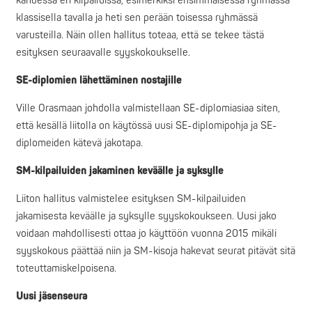
kahdessa eri kilpailuissa, esimerkiksi ensimmäisessä ryhmässä
klassisella tavalla ja heti sen perään toisessa ryhmässä
varusteilla. Näin ollen hallitus toteaa, että se tekee tästä
esityksen seuraavalle syyskokoukselle.
SE-diplomien lähettäminen nostajille
Ville Orasmaan johdolla valmistellaan SE-diplomiasiaa siten,
että kesällä liitolla on käytössä uusi SE-diplomipohja ja SE-
diplomeiden kätevä jakotapa.
SM-kilpailuiden jakaminen keväälle ja syksylle
Liiton hallitus valmistelee esityksen SM-kilpailuiden
jakamisesta keväälle ja syksylle syyskokoukseen. Uusi jako
voidaan mahdollisesti ottaa jo käyttöön vuonna 2015 mikäli
syyskokous päättää niin ja SM-kisoja hakevat seurat pitävät sitä
toteuttamiskelpoisena.
Uusi jäsenseura