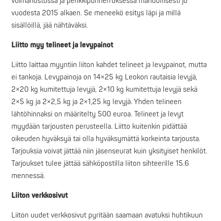
voimanostossa ja penkkipunnerruksessa mahdollisesti jo
vuodesta 2015 alkaen. Se meneekö esitys läpi ja millä
sisällöillä, jää nähtäväksi.
Liitto myy telineet ja levypainot
Liitto laittaa myyntiin liiton kahdet telineet ja levypainot, mutta
ei tankoja. Levypainoja on 14×25 kg Leokon rautaisia levyjä,
2×20 kg kumitettuja levyjä, 2×10 kg kumitettuja levyjä sekä
2×5 kg ja 2×2,5 kg ja 2×1,25 kg levyjä. Yhden telineen
lähtöhinnaksi on määritelty 500 euroa. Telineet ja levyt
myydään tarjousten perusteella. Liitto kuitenkin pidättää
oikeuden hyväksyä tai olla hyväksymättä korkeinta tarjousta.
Tarjouksia voivat jättää niin jäsenseurat kuin yksityiset henkilöt.
Tarjoukset tulee jättää sähköpostilla liiton sihteerille 15.6
mennessä.
Liiton verkkosivut
Liiton uudet verkkosivut pyritään saamaan avatuksi huhtikuun