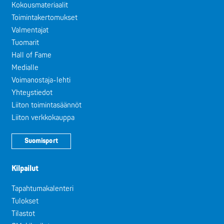
Kokousmateriaalit
Toimintakertomukset
Valmentajat
Tuomarit
Hall of Fame
Medialle
Voimanostaja-lehti
Yhteystiedot
Liiton toimintasäännöt
Liiton verkkokauppa
Suomisport
Kilpailut
Tapahtumakalenteri
Tulokset
Tilastot