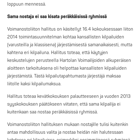
loppuun mennessä.
Sama nostaja ei saa kisata peräkkäisissä ryhmissä
Voimanostoliiton hallitus on käsitellyt 16.4 kokouksessaan liiton
2014 toimintasuunnitelman kohtaa kansallisten kilpailuiden
(varusteilla ja klassisena) järjestämisestä samanaikaisesti, mutta
kahtena eri kilpailuna. Hallitus toteaa, että käytyjen
keskustelujen perusteella Hartolan Voimailijoiden alkuperäisen
aloitteen tarkoituksena oli helpottaa kansallisten kilpailuiden
järjestämistä. Tästä kilpailutapahtumasta järjestäjä maksaa
liitolle kaksi kilpailumaksua.
Hallitus toteaa kevätkokouksen palautteeseen ja vuoden 2013
syyskokouksen päätökseen viitaten, että sama kilpailija ei
kuitenkaan saa nostaa peräkkäisissä ryhmissä.
Voimanostoliiton hallituksen mukaan nostajille tulisi kuitenkin
antaa mahdollisuus valita ja nostaa heidän niin halutessaan