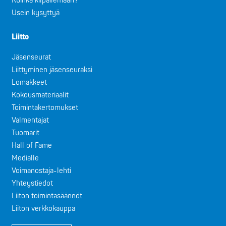
Kuinka kilpailemaan?
Usein kysyttyä
Liitto
Jäsenseurat
Liittyminen jäsenseuraksi
Lomakkeet
Kokousmateriaalit
Toimintakertomukset
Valmentajat
Tuomarit
Hall of Fame
Medialle
Voimanostaja-lehti
Yhteystiedot
Liiton toimintasäännöt
Liiton verkkokauppa