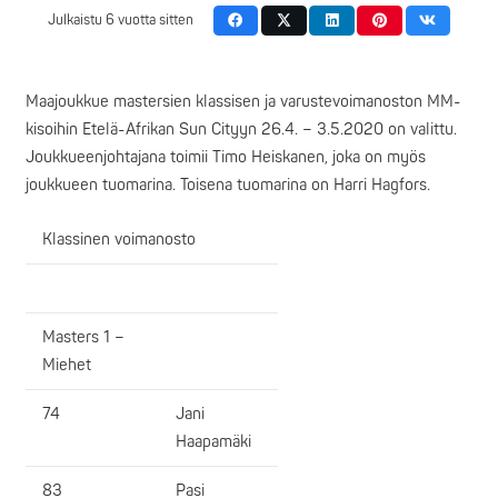
Julkaistu
6 vuotta sitten
Maajoukkue mastersien klassisen ja varustevoimanoston MM-
kisoihin Etelä-Afrikan Sun Cityyn 26.4. – 3.5.2020 on valittu.
Joukkueenjohtajana toimii Timo Heiskanen, joka on myös
joukkueen tuomarina. Toisena tuomarina on Harri Hagfors.
Klassinen voimanosto
Masters 1 –
Miehet
74
Jani
Haapamäki
83
Pasi