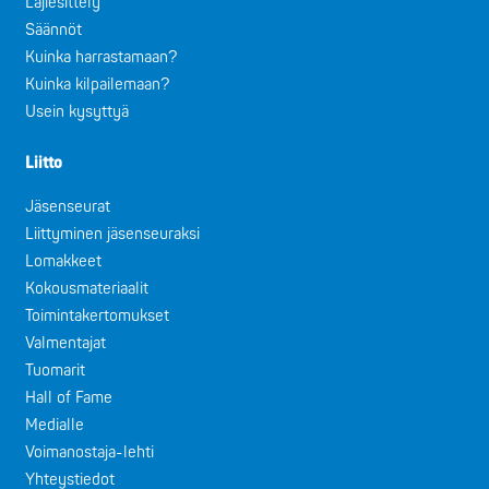
Lajiesittely
Säännöt
Kuinka harrastamaan?
Kuinka kilpailemaan?
Usein kysyttyä
Liitto
Jäsenseurat
Liittyminen jäsenseuraksi
Lomakkeet
Kokousmateriaalit
Toimintakertomukset
Valmentajat
Tuomarit
Hall of Fame
Medialle
Voimanostaja-lehti
Yhteystiedot