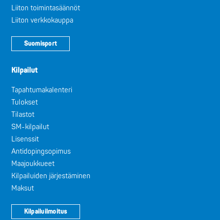
Liiton toimintasäännöt
Liiton verkkokauppa
Suomisport
Kilpailut
Tapahtumakalenteri
Tulokset
Tilastot
SM-kilpailut
Lisenssit
Antidopingsopimus
Maajoukkueet
Kilpailuiden järjestäminen
Maksut
Kilpailuilmoitus