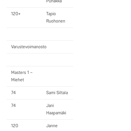
Puhakka
120+
Tapio
Ruohonen
Varustevoimanosto
Masters 1 –
Miehet
74
Sami Siltala
74
Jani
Haapamäki
120
Janne