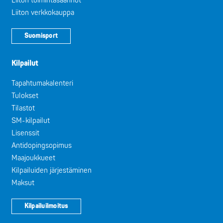
Liiton toimintasäännöt
Liiton verkkokauppa
Suomisport
Kilpailut
Tapahtumakalenteri
Tulokset
Tilastot
SM-kilpailut
Lisenssit
Antidopingsopimus
Maajoukkueet
Kilpailuiden järjestäminen
Maksut
Kilpailuilmoitus