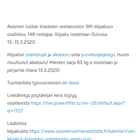
Avoimen luokan klassisen voimanoston SM-kilpailuun
osallistuu 148 nostajaa. Kilpailu nostetaan Oulussa
13.-15.3.2020.
Kilpailun
osallistujat
ja
aikataulu
sekä
punnitusjärjestys
. Huom
muuttunut aikataulu! Miesten sarja 83 kg:a nostetaan jo
perjantai-iltana 13.3.2020!
Tuomarilista työvuoroineen on
tässä
.
Livelähetys pöytäkirjan kera löytyy
osoitteesta
https://live.powerlifter.cz/en-US/default.aspx?
id=1727
Lisätietoa
kilpailuista
https://www.suomenvoimanostoliitto.fi/kalenteri/sm-
kilpailut-klassinen-voimanosto-avoin-oulu