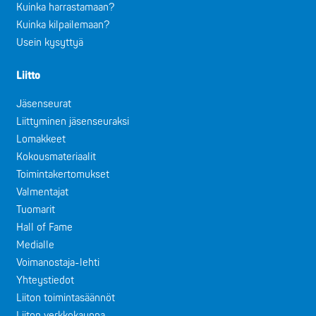
Kuinka harrastamaan?
Kuinka kilpailemaan?
Usein kysyttyä
Liitto
Jäsenseurat
Liittyminen jäsenseuraksi
Lomakkeet
Kokousmateriaalit
Toimintakertomukset
Valmentajat
Tuomarit
Hall of Fame
Medialle
Voimanostaja-lehti
Yhteystiedot
Liiton toimintasäännöt
Liiton verkkokauppa