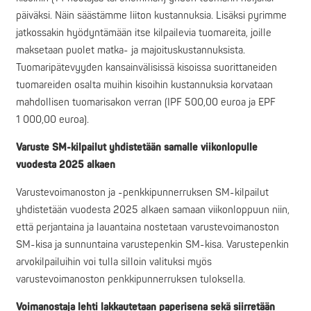
päiväksi. Näin säästämme liiton kustannuksia. Lisäksi pyrimme
jatkossakin hyödyntämään itse kilpailevia tuomareita, joille
maksetaan puolet matka- ja majoituskustannuksista.
Tuomaripätevyyden kansainvälisissä kisoissa suorittaneiden
tuomareiden osalta muihin kisoihin kustannuksia korvataan
mahdollisen tuomarisakon verran (IPF 500,00 euroa ja EPF
1 000,00 euroa).
Varuste SM-kilpailut yhdistetään samalle viikonlopulle
vuodesta 2025 alkaen
Varustevoimanoston ja -penkkipunnerruksen SM-kilpailut
yhdistetään vuodesta 2025 alkaen samaan viikonloppuun niin,
että perjantaina ja lauantaina nostetaan varustevoimanoston
SM-kisa ja sunnuntaina varustepenkin SM-kisa. Varustepenkin
arvokilpailuihin voi tulla silloin valituksi myös
varustevoimanoston penkkipunnerruksen tuloksella.
Voimanostaja lehti lakkautetaan paperisena sekä siirretään