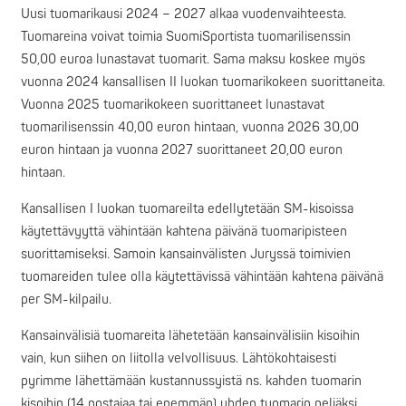
Uusi tuomarikausi 2024 – 2027 alkaa vuodenvaihteesta.
Tuomareina voivat toimia SuomiSportista tuomarilisenssin
50,00 euroa lunastavat tuomarit. Sama maksu koskee myös
vuonna 2024 kansallisen II luokan tuomarikokeen suorittaneita.
Vuonna 2025 tuomarikokeen suorittaneet lunastavat
tuomarilisenssin 40,00 euron hintaan, vuonna 2026 30,00
euron hintaan ja vuonna 2027 suorittaneet 20,00 euron
hintaan.
Kansallisen I luokan tuomareilta edellytetään SM-kisoissa
käytettävyyttä vähintään kahtena päivänä tuomaripisteen
suorittamiseksi. Samoin kansainvälisten Juryssä toimivien
tuomareiden tulee olla käytettävissä vähintään kahtena päivänä
per SM-kilpailu.
Kansainvälisiä tuomareita lähetetään kansainvälisiin kisoihin
vain, kun siihen on liitolla velvollisuus. Lähtökohtaisesti
pyrimme lähettämään kustannussyistä ns. kahden tuomarin
kisoihin (14 nostajaa tai enemmän) yhden tuomarin neljäksi