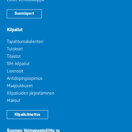
Suomisport
Kilpailut
Tapahtumakalenteri
Tulokset
Tilastot
SM-kilpailut
Lisenssit
Antidopingsopimus
Maajoukkueet
Kilpailuiden järjestäminen
Maksut
Kilpailuilmoitus
Suomen Voimanostoliitto ry