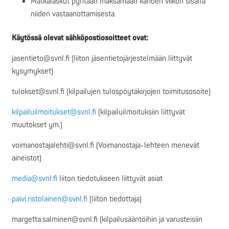
Matkalaskut pyritään maksamaan kahden viikon sisällä
niiden vastaanottamisesta.
Käytössä olevat sähköpostiosoitteet ovat:
jasentieto@svnl.fi (liiton jäsentietojärjestelmään liittyvät
kysymykset)
tulokset@svnl.fi (kilpailujen tulospöytäkirjojen toimitusosoite)
kilpailuilmoitukset@svnl.fi
(kilpailuilmoituksiin liittyvät
muutokset ym.)
voimanostajalehti@svnl.fi (Voimanostaja-lehteen menevät
aineistot)
media@svnl.fi
liiton tiedotukseen liittyvät asiat
paivi.ristolainen@svnl.fi
(liiton tiedottaja)
margetta.salminen@svnl.fi (kilpailusääntöihin ja varusteisiin