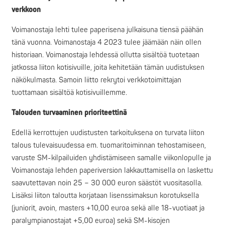
verkkoon
Voimanostaja lehti tulee paperisena julkaisuna tiensä päähän
tänä vuonna. Voimanostaja 4 2023 tulee jäämään näin ollen
historiaan. Voimanostaja lehdessä ollutta sisältöä tuotetaan
jatkossa liiton kotisivuille, joita kehitetään tämän uudistuksen
näkökulmasta. Samoin liitto rekrytoi verkkotoimittajan
tuottamaan sisältöä kotisivuillemme.
Talouden turvaaminen prioriteettinä
Edellä kerrottujen uudistusten tarkoituksena on turvata liiton
talous tulevaisuudessa em. tuomaritoiminnan tehostamiseen,
varuste SM-kilpailuiden yhdistämiseen samalle viikonlopulle ja
Voimanostaja lehden paperiversion lakkauttamisella on laskettu
saavutettavan noin 25 – 30 000 euron säästöt vuositasolla.
Lisäksi liiton taloutta korjataan lisenssimaksun korotuksella
(juniorit, avoin, masters +10,00 euroa sekä alle 18-vuotiaat ja
paralympianostajat +5,00 euroa) sekä SM-kisojen