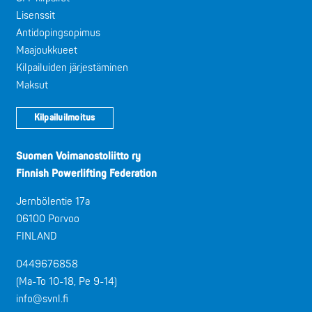
Lisenssit
Antidopingsopimus
Maajoukkueet
Kilpailuiden järjestäminen
Maksut
Kilpailuilmoitus
Suomen Voimanostoliitto ry
Finnish Powerlifting Federation
Jernbölentie 17a
06100 Porvoo
FINLAND
0449676858
(Ma-To 10-18, Pe 9-14)
info@svnl.fi