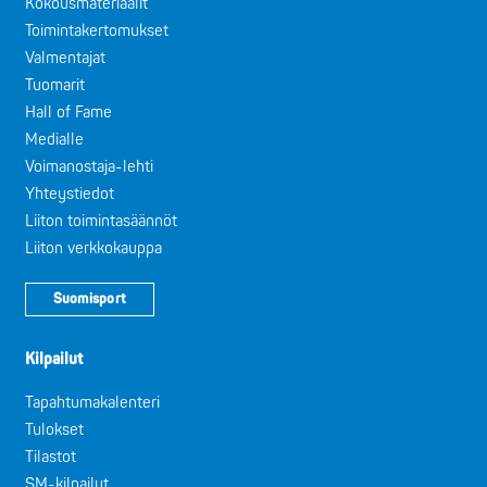
Kokousmateriaalit
Toimintakertomukset
Valmentajat
Tuomarit
Hall of Fame
Medialle
Voimanostaja-lehti
Yhteystiedot
Liiton toimintasäännöt
Liiton verkkokauppa
Suomisport
Kilpailut
Tapahtumakalenteri
Tulokset
Tilastot
SM-kilpailut