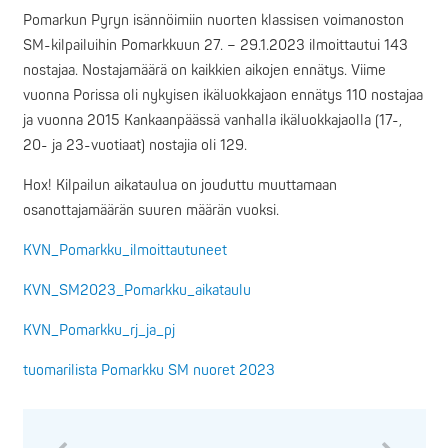
Pomarkun Pyryn isännöimiin nuorten klassisen voimanoston
SM-kilpailuihin Pomarkkuun 27. – 29.1.2023 ilmoittautui 143
nostajaa. Nostajamäärä on kaikkien aikojen ennätys. Viime
vuonna Porissa oli nykyisen ikäluokkajaon ennätys 110 nostajaa
ja vuonna 2015 Kankaanpäässä vanhalla ikäluokkajaolla (17-,
20- ja 23-vuotiaat) nostajia oli 129.
Hox! Kilpailun aikataulua on jouduttu muuttamaan
osanottajamäärän suuren määrän vuoksi.
KVN_Pomarkku_ilmoittautuneet
KVN_SM2023_Pomarkku_aikataulu
KVN_Pomarkku_rj_ja_pj
tuomarilista Pomarkku SM nuoret 2023