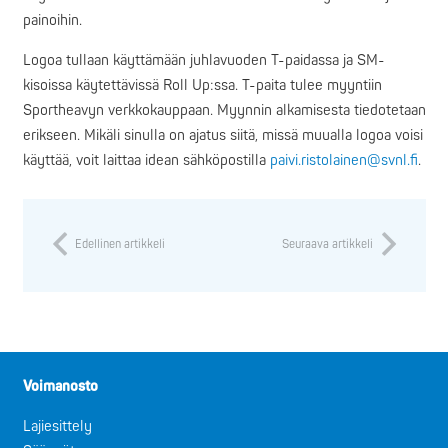
painoihin.
Logoa tullaan käyttämään juhlavuoden T-paidassa ja SM-
kisoissa käytettävissä Roll Up:ssa. T-paita tulee myyntiin
Sportheavyn verkkokauppaan. Myynnin alkamisesta tiedotetaan
erikseen. Mikäli sinulla on ajatus siitä, missä muualla logoa voisi
käyttää, voit laittaa idean sähköpostilla
paivi.ristolainen@svnl.fi
.
Edellinen artikkeli
Seuraava artikkeli
Voimanosto
Lajiesittely