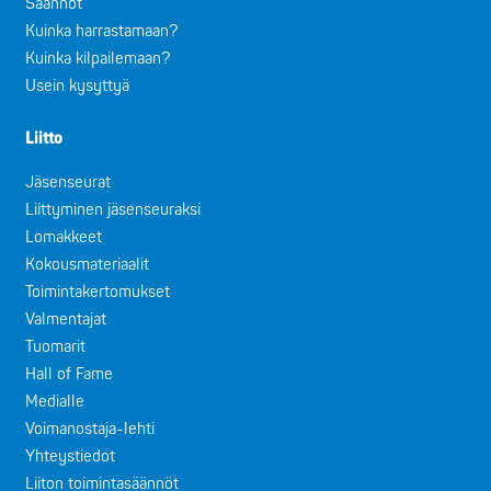
Säännöt
Kuinka harrastamaan?
Kuinka kilpailemaan?
Usein kysyttyä
Liitto
Jäsenseurat
Liittyminen jäsenseuraksi
Lomakkeet
Kokousmateriaalit
Toimintakertomukset
Valmentajat
Tuomarit
Hall of Fame
Medialle
Voimanostaja-lehti
Yhteystiedot
Liiton toimintasäännöt