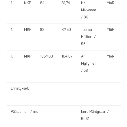
1.
NKP
84
81,74
Heli
YlöR
5
Mikkonen
/ 86
1.
MKP
83
82,50
Teemu
YlöR
1
Hällfors /
95
1.
MKP
105M60
104,07
Ari
YlöR
1
Myllyniemi
/ 58
Ennätykset:
Päätuomari / nro
Eero Mäntysaari /
6031