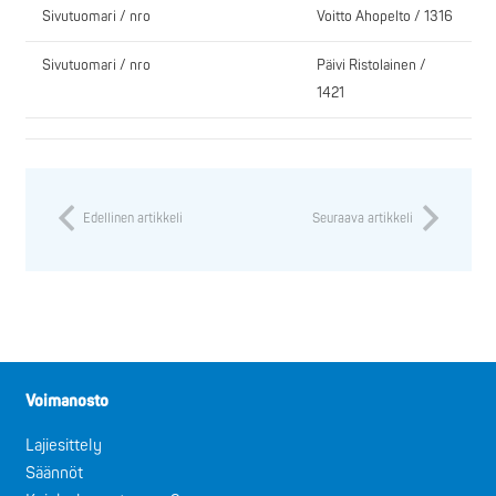
Sivutuomari / nro
Voitto Ahopelto / 1316
Sivutuomari / nro
Päivi Ristolainen /
1421
Edellinen artikkeli
Seuraava artikkeli
Voimanosto
Lajiesittely
Säännöt