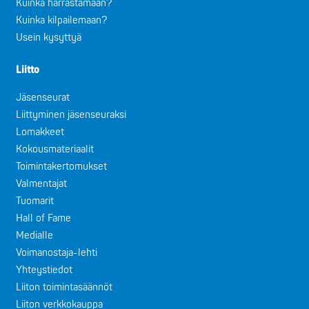
Kuinka harrastamaan?
Kuinka kilpailemaan?
Usein kysyttyä
Liitto
Jäsenseurat
Liittyminen jäsenseuraksi
Lomakkeet
Kokousmateriaalit
Toimintakertomukset
Valmentajat
Tuomarit
Hall of Fame
Medialle
Voimanostaja-lehti
Yhteystiedot
Liiton toimintasäännöt
Liiton verkkokauppa