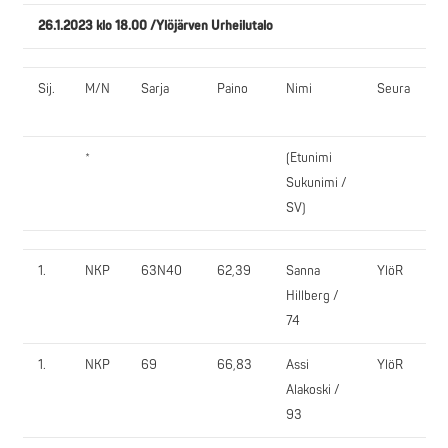
26.1.2023 klo 18.00 /Ylöjärven Urheilutalo
Sij.
M/N
Sarja
Paino
Nimi
Seura
P
*
(Etunimi
1.
Sukunimi /
SV)
1.
NKP
63N40
62,39
Sanna
YlöR
5
Hillberg /
74
1.
NKP
69
66,83
Assi
YlöR
5
Alakoski /
93