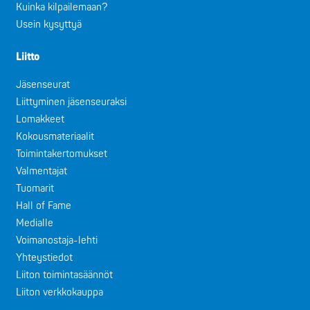
Kuinka kilpailemaan?
Usein kysyttyä
Liitto
Jäsenseurat
Liittyminen jäsenseuraksi
Lomakkeet
Kokousmateriaalit
Toimintakertomukset
Valmentajat
Tuomarit
Hall of Fame
Medialle
Voimanostaja-lehti
Yhteystiedot
Liiton toimintasäännöt
Liiton verkkokauppa