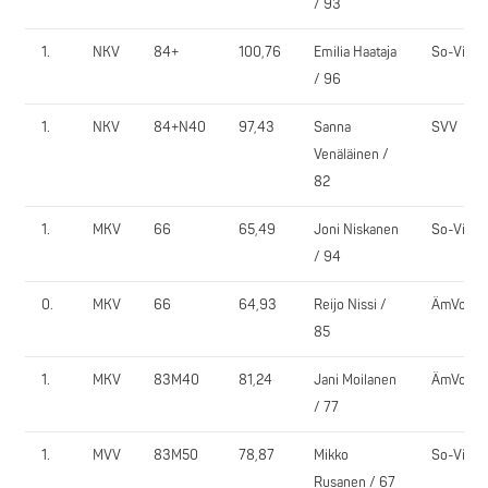
/ 93
1.
NKV
84+
100,76
Emilia Haataja
So-Vi
/ 96
1.
NKV
84+N40
97,43
Sanna
SVV
Venäläinen /
82
1.
MKV
66
65,49
Joni Niskanen
So-Vi
/ 94
0.
MKV
66
64,93
Reijo Nissi /
ÄmVoima
85
1.
MKV
83M40
81,24
Jani Moilanen
ÄmVoima
/ 77
1.
MVV
83M50
78,87
Mikko
So-Vi
Rusanen / 67