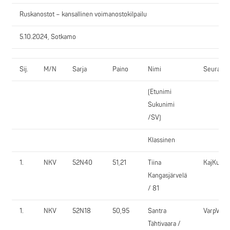
Ruskanostot – kansallinen voimanostokilpailu
5.10.2024, Sotkamo
Sij.
M/N
Sarja
Paino
Nimi
Seura
(Etunimi
Sukunimi
/SV)
Klassinen
1.
NKV
52N40
51,21
Tiina
KajKu
Kangasjärvelä
/ 81
1.
NKV
52N18
50,95
Santra
VarpVi
Tähtivaara /