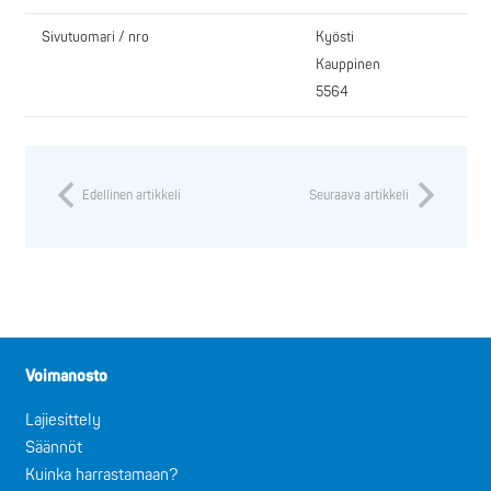
Sivutuomari / nro
Kyösti
Kauppinen
5564
Edellinen artikkeli
Seuraava artikkeli
Voimanosto
Lajiesittely
Säännöt
Kuinka harrastamaan?