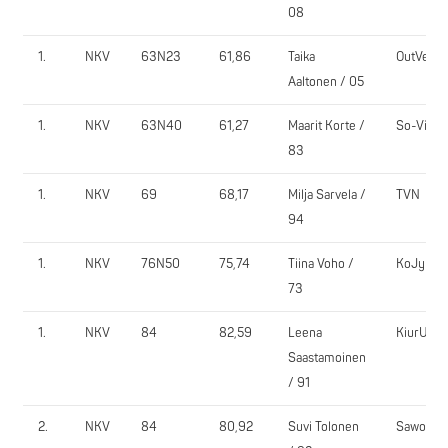
08
1.
NKV
63N23
61,86
Taika
OutVe
Aaltonen / 05
1.
NKV
63N40
61,27
Maarit Korte /
So-Vi
83
1.
NKV
69
68,17
Milja Sarvela /
TVN
94
1.
NKV
76N50
75,74
Tiina Voho /
KoJy
73
1.
NKV
84
82,59
Leena
KiurU
Saastamoinen
/ 91
2.
NKV
84
80,92
Suvi Tolonen
Sawo