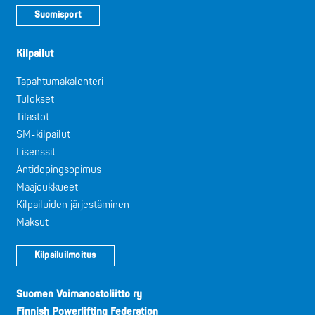
Suomisport
Kilpailut
Tapahtumakalenteri
Tulokset
Tilastot
SM-kilpailut
Lisenssit
Antidopingsopimus
Maajoukkueet
Kilpailuiden järjestäminen
Maksut
Kilpailuilmoitus
Suomen Voimanostoliitto ry
Finnish Powerlifting Federation