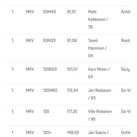
1.
MKV
93M40
91,01
Matti
ÄmVoima
Kaikkonen /
78
1.
MKV
93M23
91,08
Taneli
RautU
Hänninen /
04
1.
MKV
105M23
101,01
Aaro Molari /
SaJy
04
1.
MKV
120M60
113,24
Jari Niskanen
So-Vi
/ 63
1.
MKV
120
117,20
Ville Niskanen
So-Vi
/ 95
1.
MKV
120+
148,53
Jari Saario /
OutVe