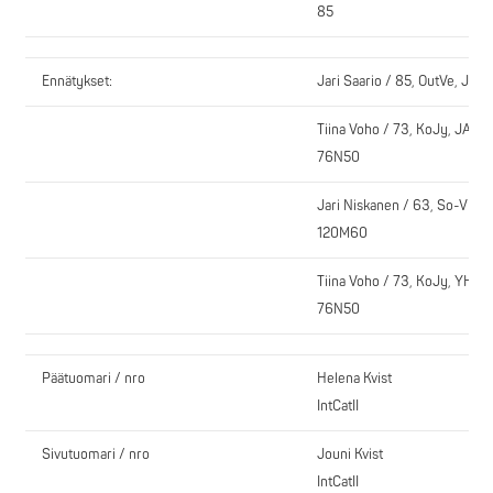
85
Ennätykset:
Jari Saario / 85, OutVe, JA
Tiina Voho / 73, KoJy, JALK
76N50
Jari Niskanen / 63, So-Vi, 
120M60
Tiina Voho / 73, KoJy, YHTE
76N50
Päätuomari / nro
Helena Kvist
IntCatII
Sivutuomari / nro
Jouni Kvist
IntCatII