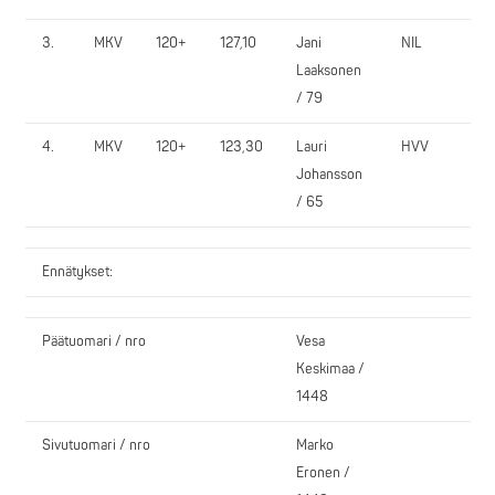
3.
MKV
120+
127,10
Jani
NIL
Laaksonen
/ 79
4.
MKV
120+
123,30
Lauri
HVV
Johansson
/ 65
Ennätykset:
Päätuomari / nro
Vesa
Keskimaa /
1448
Sivutuomari / nro
Marko
Eronen /