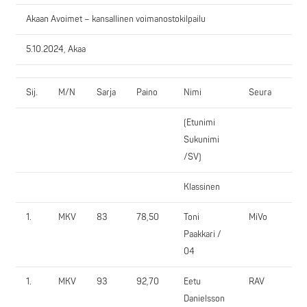
Akaan Avoimet – kansallinen voimanostokilpailu
5.10.2024, Akaa
Sij.
M/N
Sarja
Paino
Nimi
Seura
(Etunimi
Sukunimi
/SV)
Klassinen
1.
MKV
83
78,50
Toni
MiVo
Paakkari /
04
1.
MKV
93
92,70
Eetu
RAV
Danielsson