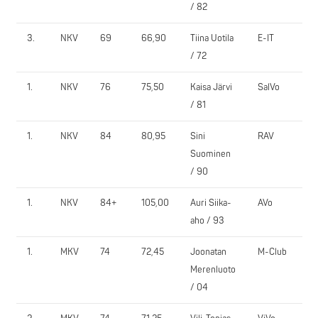
/ 82
3.
NKV
69
66,90
Tiina Uotila
E-IT
/ 72
1.
NKV
76
75,50
Kaisa Järvi
SalVo
/ 81
1.
NKV
84
80,95
Sini
RAV
Suominen
/ 90
1.
NKV
84+
105,00
Auri Siika-
AVo
aho / 93
1.
MKV
74
72,45
Joonatan
M-Club
Merenluoto
/ 04