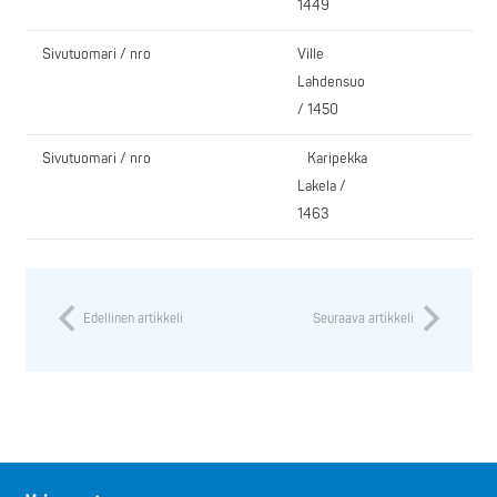
1449
Sivutuomari / nro
Ville
Lahdensuo
/ 1450
Sivutuomari / nro
Karipekka
Lakela /
1463
Edellinen artikkeli
Seuraava artikkeli