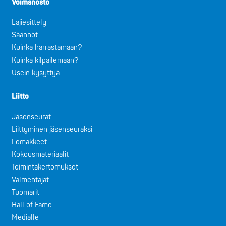
Voimanosto
Lajiesittely
Säännöt
Kuinka harrastamaan?
Kuinka kilpailemaan?
Usein kysyttyä
Liitto
Jäsenseurat
Liittyminen jäsenseuraksi
Lomakkeet
Kokousmateriaalit
Toimintakertomukset
Valmentajat
Tuomarit
Hall of Fame
Medialle