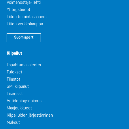
Voimanostaja-lehti
Yhteystiedot
Liiton toimintasäännöt
Liiton verkkokauppa
Suomisport
Kilpailut
Tapahtumakalenteri
Tulokset
Tilastot
SM-kilpailut
Lisenssit
Antidopingsopimus
Maajoukkueet
Kilpailuiden järjestäminen
Maksut