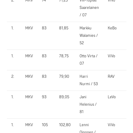
2.
MKV
74
71,25
Vili-Topias
ViVo
Saarelainen
/ 07
1.
MKV
83
81,85
Markku
KeBo
Walamies /
52
1.
MKV
83
78,75
Otto Virta /
ViVo
07
2.
MKV
83
79,90
Harri
RAV
Nurmi / 53
1.
MKV
93
89,05
Jani
LeVo
Helenius /
81
1.
MKV
105
102,80
Lenni
ViVo
Oinonen /