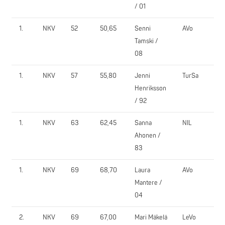
/ 01
1.
NKV
52
50,65
Senni
AVo
Tamski /
08
1.
NKV
57
55,80
Jenni
TurSa
Henriksson
/ 92
1.
NKV
63
62,45
Sanna
NIL
Ahonen /
83
1.
NKV
69
68,70
Laura
AVo
Mantere /
04
2.
NKV
69
67,00
Mari Mäkelä
LeVo