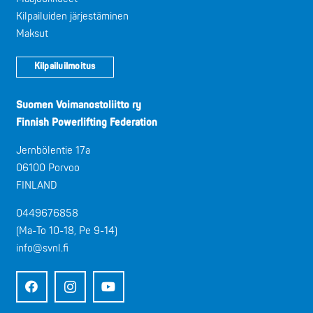
Kilpailuiden järjestäminen
Maksut
Kilpailuilmoitus
Suomen Voimanostoliitto ry
Finnish Powerlifting Federation
Jernbölentie 17a
06100 Porvoo
FINLAND
0449676858
(Ma-To 10-18, Pe 9-14)
info@svnl.fi