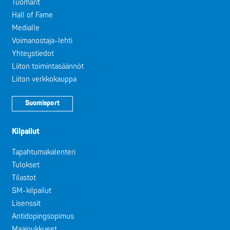
Tuomarit
Hall of Fame
Medialle
Voimanostaja-lehti
Yhteystiedot
Liiton toimintasäännöt
Liiton verkkokauppa
Suomisport
Kilpailut
Tapahtumakalenteri
Tulokset
Tilastot
SM-kilpailut
Lisenssit
Antidopingsopimus
Maajoukkueet