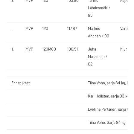
2.
MVP
120
105,80
Tarmo
KajKu
Lähdesmäki /
85
–
MVP
120
117,87
Markus
VarpVi
Ahonen / 90
1.
MVP
120M60
106,51
Juha
KiurU
Makkonen /
62
Ennätykset:
Tiina Voho, sarja 84 kg, PP
Kari Hollsten, sarja 93 kg,
Eveliina Partanen, sarja 69 
Tiina Voho. Sarja 84 kg, PP