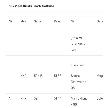
15.7.2023 Hiukka Beach, Sotkamo
Sij.
M/N
Sarja
Paino
Nimi
Seura
*
(Etunimi
Sukunimi /
SV)
Klassinen
1.
NKP
52N18
51,68
Santra
VarpVi
Tähtivaara /
08
1.
NKP
52
51,44
Mari Ukkonen
JuPu
/ 90