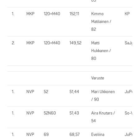
05
1.
MKP
120+M40
152,11
Kimmo
KP
Matilainen /
82
2.
MKP
120+M40
149,52
Matti
SaJy
Hukkanen /
80
Varuste
1.
NVP
52
51,44
Mari Ukkonen
JuPu
/ 90
1.
NVP
52N60
51,43
Aira Knutars /
So-Vi
54
1.
NVP
69
68,57
Eveliina
JuPu