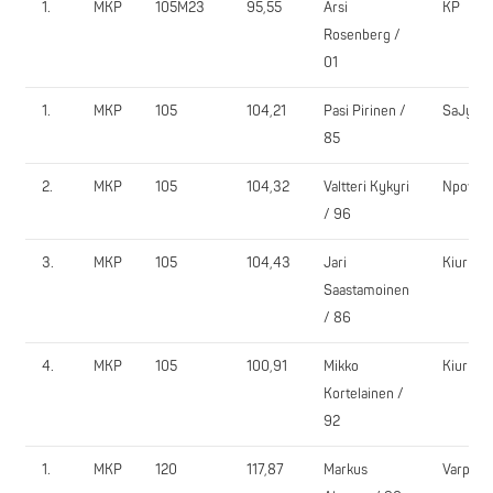
1.
MKP
105M23
95,55
Arsi
KP
Rosenberg /
01
1.
MKP
105
104,21
Pasi Pirinen /
SaJy
85
2.
MKP
105
104,32
Valtteri Kykyri
Npower
/ 96
3.
MKP
105
104,43
Jari
KiurU
Saastamoinen
/ 86
4.
MKP
105
100,91
Mikko
KiurU
Kortelainen /
92
1.
MKP
120
117,87
Markus
VarpVi