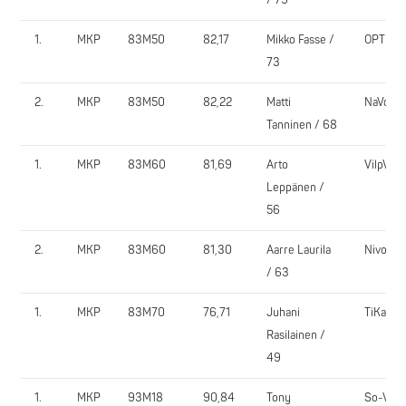
1.
MKP
83M50
82,17
Mikko Fasse /
OPT
73
2.
MKP
83M50
82,22
Matti
NaVo
Tanninen / 68
1.
MKP
83M60
81,69
Arto
VilpVe
Leppänen /
56
2.
MKP
83M60
81,30
Aarre Laurila
Nivo
/ 63
1.
MKP
83M70
76,71
Juhani
TiKa
Rasilainen /
49
1.
MKP
93M18
90,84
Tony
So-Vi