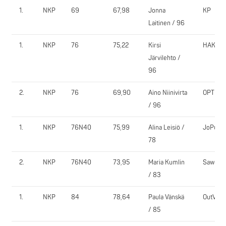
1.
NKP
69
67,98
Jonna
KP
Laitinen / 96
1.
NKP
76
75,22
Kirsi
HAK
Järvilehto /
96
2.
NKP
76
69,90
Aino Niinivirta
OPT
/ 96
1.
NKP
76N40
75,99
Alina Leisiö /
JoPuPo
78
2.
NKP
76N40
73,95
Maria Kumlin
Sawo
/ 83
1.
NKP
84
78,64
Paula Vänskä
OutVe
/ 85