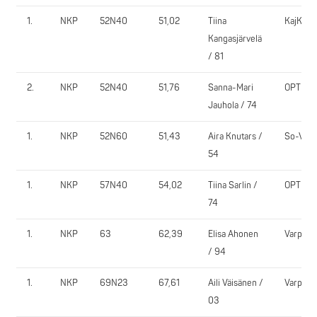
1.
NKP
52N40
51,02
Tiina
KajKu
Kangasjärvelä
/ 81
2.
NKP
52N40
51,76
Sanna-Mari
OPT
Jauhola / 74
1.
NKP
52N60
51,43
Aira Knutars /
So-Vi
54
1.
NKP
57N40
54,02
Tiina Sarlin /
OPT
74
1.
NKP
63
62,39
Elisa Ahonen
VarpVi
/ 94
1.
NKP
69N23
67,61
Aili Väisänen /
VarpVi
03