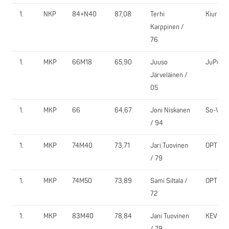
1.
NKP
84+N40
87,08
Terhi
KiurU
Karppinen /
76
1.
MKP
66M18
65,90
Juuso
JuPu
Järveläinen /
05
1.
MKP
66
64,67
Joni Niskanen
So-Vi
/ 94
1.
MKP
74M40
73,71
Jari Tuovinen
OPT
/ 79
1.
MKP
74M50
73,89
Sami Siltala /
OPT
72
1.
MKP
83M40
78,84
Jani Tuovinen
KEV
/ 79