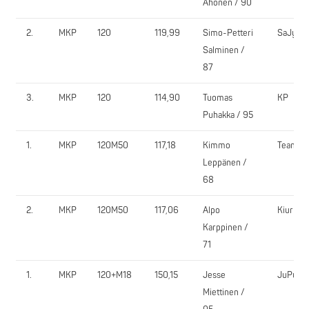
Ahonen / 90
2.
MKP
120
119,99
Simo-Petteri
SaJy
Salminen /
87
3.
MKP
120
114,90
Tuomas
KP
Puhakka / 95
1.
MKP
120M50
117,18
Kimmo
Team36
Leppänen /
68
2.
MKP
120M50
117,06
Alpo
KiurU
Karppinen /
71
1.
MKP
120+M18
150,15
Jesse
JuPu
Miettinen /