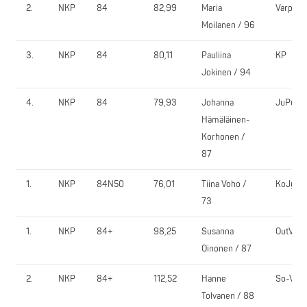
2.
NKP
84
82,99
Maria
VarpVi
Moilanen / 96
3.
NKP
84
80,11
Pauliina
KP
Jokinen / 94
4.
NKP
84
79,93
Johanna
JuPu
Hämäläinen-
Korhonen /
87
1.
NKP
84N50
76,01
Tiina Voho /
KoJy
73
1.
NKP
84+
98,25
Susanna
OutVe
Oinonen / 87
2.
NKP
84+
112,52
Hanne
So-Vi
Tolvanen / 88