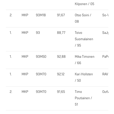
Kilponen / 05
2.
MKP
93M18
91,67
Otso Soini /
So-Vi
08
1.
MKP
93
88,77
Toivo
SaJy
Suomalainen
/ 95
1.
MKP
93M50
92,88
Mika Timonen
PaPu
/ 66
1.
MKP
93M70
92,12
Kari Hollsten
RAV
/ 50
2.
MKP
93M70
91,65
Timo
OutVe
Poutiainen /
51