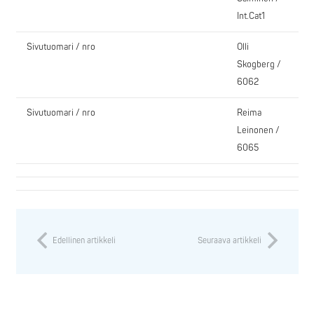
Int.Cat1
Sivutuomari / nro
Olli
Skogberg /
6062
Sivutuomari / nro
Reima
Leinonen /
6065
Edellinen artikkeli
Seuraava artikkeli