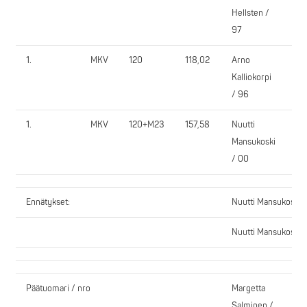
Hellsten /
97
1.
MKV
120
118,02
Arno
PV
Kalliokorpi
/ 96
1.
MKV
120+M23
157,58
Nuutti
PP
Mansukoski
/ 00
Ennätykset:
Nuutti Mansukoski, 
Nuutti Mansukoski, 
Päätuomari / nro
Margetta
Salminen /