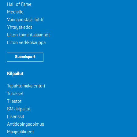
Hall of Fame
Medialle
Voimanostaja-lehti
Yhteystiedot
Liiton toimintasäännöt
Liiton verkkokauppa
Suomisport
Kilpailut
Tapahtumakalenteri
Tulokset
Tilastot
SM-kilpailut
Lisenssit
Antidopingsopimus
Maajoukkueet