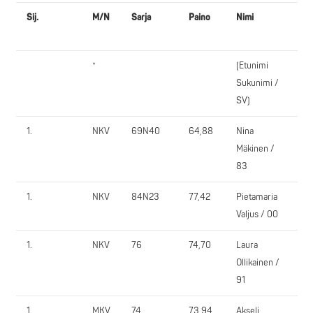
Sij.
M/N
Sarja
Paino
Nimi
Se
*
(Etunimi
Sukunimi /
SV)
1.
NKV
69N40
64,88
Nina
MY
Mäkinen /
Po
83
1.
NKV
84N23
77,42
Pietamaria
Hk
Valjus / 00
1.
NKV
76
74,70
Laura
Hk
Ollikainen /
91
1.
MKV
74
73,94
Akseli
Hk