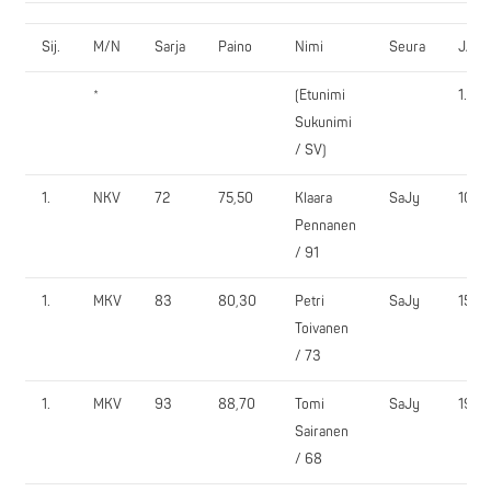
Sij.
M/N
Sarja
Paino
Nimi
Seura
JAL
*
(Etunimi
1.
Sukunimi
/ SV)
1.
NKV
72
75,50
Klaara
SaJy
100,
Pennanen
/ 91
1.
MKV
83
80,30
Petri
SaJy
150,
Toivanen
/ 73
1.
MKV
93
88,70
Tomi
SaJy
190,
Sairanen
/ 68