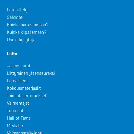
Lajiesittely
Säännöt
Kuinka harrastamaan?
Kuinka kilpailemaan?
Usein kysyttyä
Liitto
Jäsenseurat
Liittyminen jäsenseuraksi
Lomakkeet
Kokousmateriaalit
Toimintakertomukset
Valmentajat
Tuomarit
Hall of Fame
Medialle
Voimanostaja-lehti