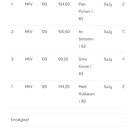
1.
MKV
105
104,60
Pasi
SaJy
200,
Pirinen /
85
2.
MKV
105
100,60
Ari
SaJy
170,
Simonen
/ 62
3.
MKV
105
99,20
Simo
SaJy
145,
Konsti /
69
1.
MKV
120
144,20
Matti
SaJy
210,
Hukkanen
/ 80
Ennätykset