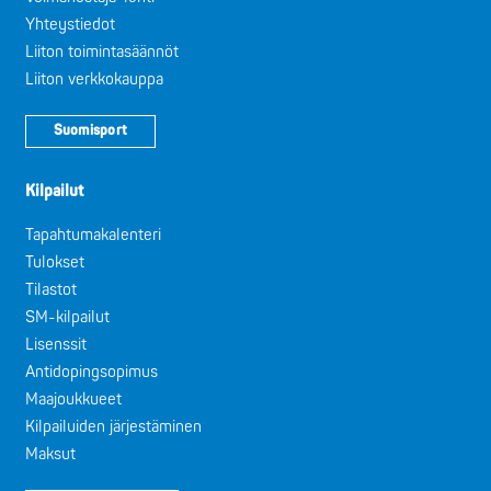
Yhteystiedot
Liiton toimintasäännöt
Liiton verkkokauppa
Suomisport
Kilpailut
Tapahtumakalenteri
Tulokset
Tilastot
SM-kilpailut
Lisenssit
Antidopingsopimus
Maajoukkueet
Kilpailuiden järjestäminen
Maksut