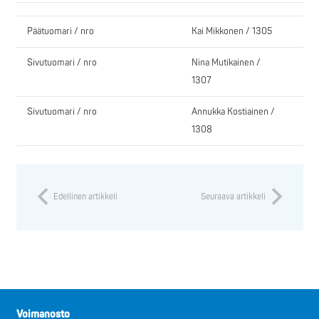
Päätuomari / nro
Kai Mikkonen / 1305
Sivutuomari / nro
Nina Mutikainen /
1307
Sivutuomari / nro
Annukka Kostiainen /
1308
Edellinen artikkeli
Seuraava artikkeli
Voimanosto