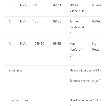
1.
MVV
83
82,70
Matias
NPower
Viiperi / 94
1.
MVV
105
98,35
Tarmo
KajKu
Lähdesmäki
/ 85
1.
MVV
105M60
95,45
Harri
My-
Hagfors /
Power
61
Ennätykset
Matias Viiperi, sarja 83 kg
Tuomas Hautala, sarja 105 k
Tuomarit / nro
Mika Honkaniemi / Int.Cat