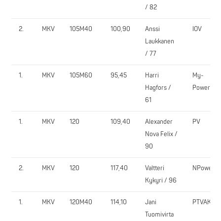
/ 82
2.
MKV
105M40
100,90
Anssi
IOV
Laukkanen
/ 77
1.
MKV
105M60
95,45
Harri
My-
Hagfors /
Power
61
1.
MKV
120
109,40
Alexander
PV
Nova Felix /
90
2.
MKV
120
117,40
Valtteri
NPower
Kykyri / 96
1.
MKV
120M40
114,10
Jani
PTVAK
Tuomivirta