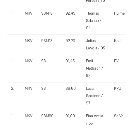
Forsell / 70
1.
MKV
93M18
92,45
Thomas
Huima
Salahub /
04
–
MKV
93M18
92,20
Julius
KoJy
Lankila / 05
1.
MKV
93
91,45
Emil
PV
Mattsson /
93
2.
MKV
93
89,60
Lassi
KPU
Saarinen /
97
1.
MKV
93M60
91,00
Eino Antila
SeiVo
/ 55