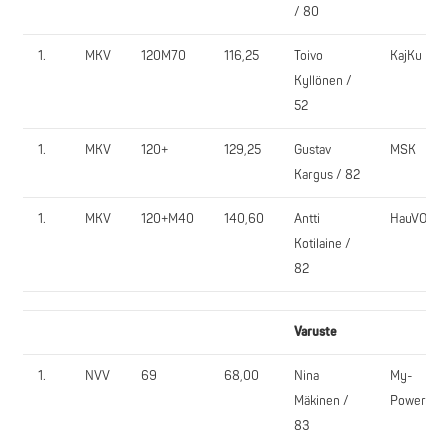
/ 80
1.
MKV
120M70
116,25
Toivo
KajKu
Kyllönen /
52
1.
MKV
120+
129,25
Gustav
MSK
Kargus / 82
1.
MKV
120+M40
140,60
Antti
HauVO
Kotilaine /
82
Varuste
1.
NVV
69
68,00
Nina
My-
Mäkinen /
Power
83