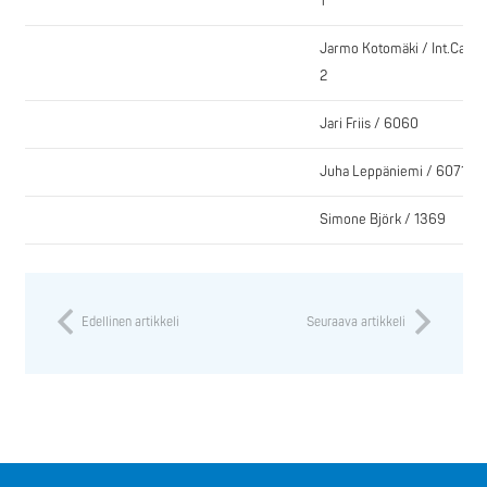
1
Jarmo Kotomäki / Int.Cat
2
Jari Friis / 6060
Juha Leppäniemi / 6071
Simone Björk / 1369
Edellinen artikkeli
Seuraava artikkeli