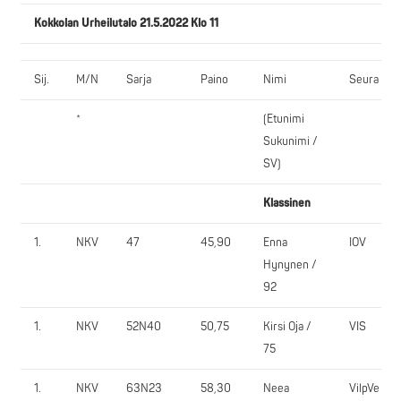
Kokkolan Urheilutalo 21.5.2022 Klo 11
Sij.
M/N
Sarja
Paino
Nimi
Seura
*
(Etunimi
Sukunimi /
SV)
Klassinen
1.
NKV
47
45,90
Enna
IOV
Hynynen /
92
1.
NKV
52N40
50,75
Kirsi Oja /
VIS
75
1.
NKV
63N23
58,30
Neea
VilpVe