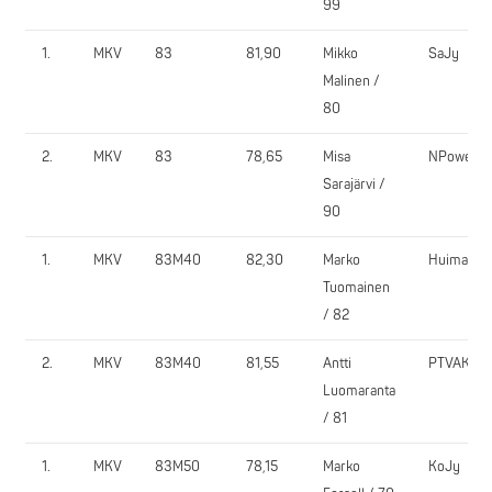
99
1.
MKV
83
81,90
Mikko
SaJy
Malinen /
80
2.
MKV
83
78,65
Misa
NPower
Sarajärvi /
90
1.
MKV
83M40
82,30
Marko
Huima
Tuomainen
/ 82
2.
MKV
83M40
81,55
Antti
PTVAK
Luomaranta
/ 81
1.
MKV
83M50
78,15
Marko
KoJy