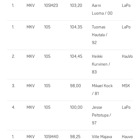
1.
MKV
105M23
103,20
Aarni
LaPo
Luoma / 00
1.
MKV
105
104,35
Tuomas
LaPo
Hautala /
92
2.
MKV
105
104,45
Heikki
HauVo
Kurvinen /
83
3.
MKV
105
98,00
Mikael Kock
MSK
/ 81
4.
MKV
105
100,00
Jesse
LaPo
Peltotupa /
97
1.
MKV
105M40
98,25
Ville Majava
Hauvo