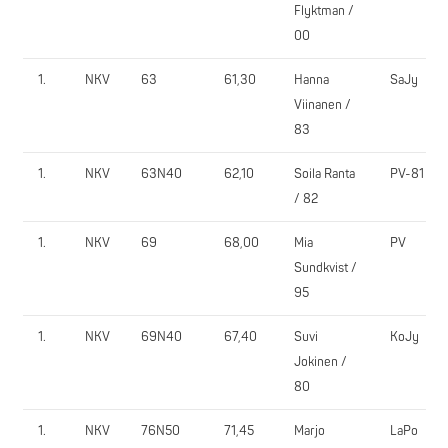
Flyktman /
00
1.
NKV
63
61,30
Hanna
SaJy
Viinanen /
83
1.
NKV
63N40
62,10
Soila Ranta
PV-81
/ 82
1.
NKV
69
68,00
Mia
PV
Sundkvist /
95
1.
NKV
69N40
67,40
Suvi
KoJy
Jokinen /
80
1.
NKV
76N50
71,45
Marjo
LaPo