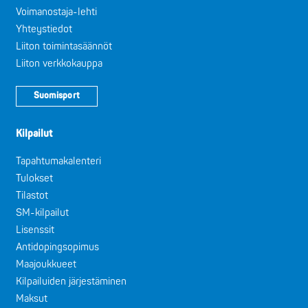
Voimanostaja-lehti
Yhteystiedot
Liiton toimintasäännöt
Liiton verkkokauppa
Suomisport
Kilpailut
Tapahtumakalenteri
Tulokset
Tilastot
SM-kilpailut
Lisenssit
Antidopingsopimus
Maajoukkueet
Kilpailuiden järjestäminen
Maksut