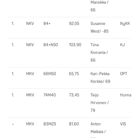
Mansikka /
66
1.
NKV
84+
92,05
Susanne
NyKK
West/ -85
1.
NKV
84+N50
103,90
Tiina
KJ
Kiviranta /
66
1.
MKV
66M50
65,75
Kari-Pekka
OPT
Körkkö/ 69
1.
MKV
74M40
73,45
Teijo
Huima
Hirvonen /
79
–
MKV
83M23
81,60
Anton
VIS
Matkala /