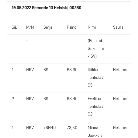
19.05.2022 Ratsastie 10 Helsinki, 00280
Sij.
M/N
Sarja
Paino
Nimi
Seura
*
(Etunimi
Sukunimi
/ SV)
1.
NKV
69
68,30
Riikka
HeTarmo
Tenhola /
95
2.
NKV
69
68,40
Eveliina
HeTarmo
Tenhola /
92
1.
NKV
76N40
73,30
Minna
HeTarmo
Jaakkola