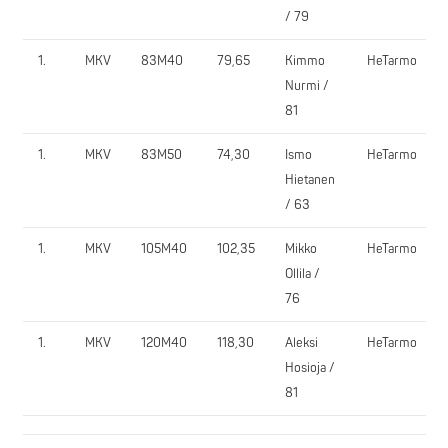
/ 79
1.
MKV
83M40
79,65
Kimmo
HeTarmo
Nurmi /
81
1.
MKV
83M50
74,30
Ismo
HeTarmo
Hietanen
/ 63
1.
MKV
105M40
102,35
Mikko
HeTarmo
Ollila /
76
1.
MKV
120M40
118,30
Aleksi
HeTarmo
Hosioja /
81