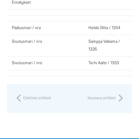
Ennätykset
Päätuomari / nro
Heikki Ollila / 1354
Sivutuomari / nro
Samppa Valkama /
1326
Sivutuomari / nro
Terhi Aalto / 1353
Edellinen artikkeli
Seuraava artikkeli