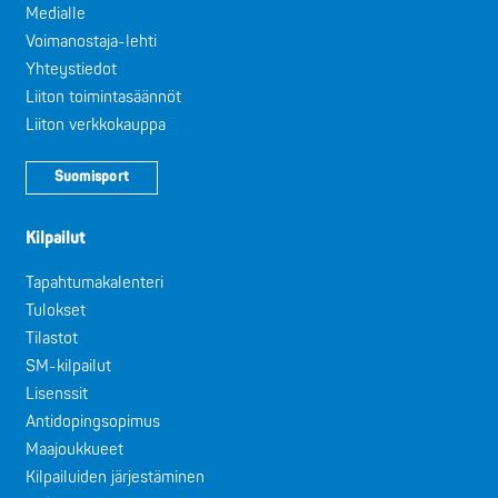
Medialle
Voimanostaja-lehti
Yhteystiedot
Liiton toimintasäännöt
Liiton verkkokauppa
Suomisport
Kilpailut
Tapahtumakalenteri
Tulokset
Tilastot
SM-kilpailut
Lisenssit
Antidopingsopimus
Maajoukkueet
Kilpailuiden järjestäminen