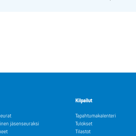
Kilpailut
eurat
Tapahtumakalenteri
minen jäsenseuraksi
Tulokset
keet
Tilastot