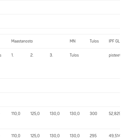
Maastanosto
MN
Tulos
IPF GL
s
1.
2.
3.
Tulos
pisteet
0
110,0
125,0
130,0
130,0
300
52,829
0
110,0
125,0
130,0
130,0
295
49,514