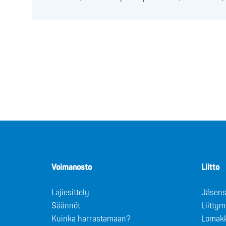
Voimanosto
Liitto
Lajiesittely
Jäsens
Säännöt
Liitty
Kuinka harrastamaan?
Lomak