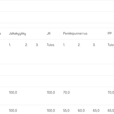
a
Jalkakyykky
JK
Penkkipunnerrus
PP
1.
2.
3.
Tulos
1.
2.
3.
Tulo
100,0
100,0
70,0
70,
100,0
100,0
55,0
60,0
65,0
65,