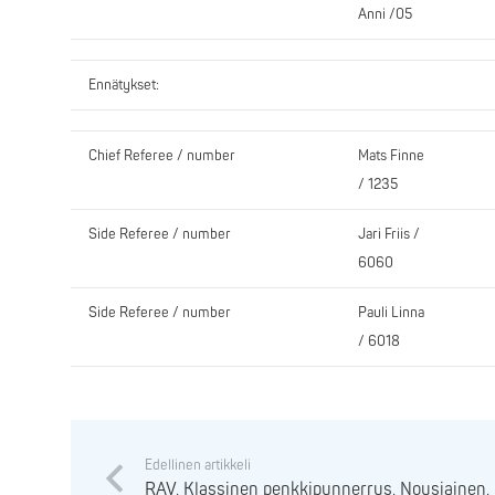
Anni /05
Ennätykset:
Chief Referee / number
Mats Finne
/ 1235
Side Referee / number
Jari Friis /
6060
Side Referee / number
Pauli Linna
/ 6018
Edellinen artikkeli
RAV, Klassinen penkkipunnerrus, Nousiainen, 