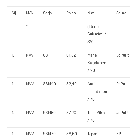
Sij.
M/N
Sarja
Paino
Nimi
Seura
*
(Etunimi
Sukunimi /
SV)
1.
NVV
63
61,82
Maria
JoPuPo
Karjalainen
/ 90
1.
MVV
83M40
82,40
Antti
PaPu
Liimatainen
/ 76
1.
MVV
93M50
87,20
Tomi Vikla
JoPuPo
/ 70
1.
MVV
93M70
88,60
Tapani
KP