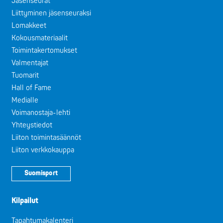
Jäsenseurat
Liittyminen jäsenseuraksi
Lomakkeet
Kokousmateriaalit
Toimintakertomukset
Valmentajat
Tuomarit
Hall of Fame
Medialle
Voimanostaja-lehti
Yhteystiedot
Liiton toimintasäännöt
Liiton verkkokauppa
Suomisport
Kilpailut
Tapahtumakalenteri