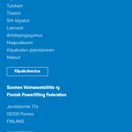
Tulokset
Tilastot
SM-kilpailut
Lisenssit
Antidopingsopimus
Maajoukkueet
Kilpailuiden järjestäminen
Maksut
Kilpailuilmoitus
Suomen Voimanostoliitto ry
Finnish Powerlifting Federation
Jernbölentie 17a
06100 Porvoo
FINLAND