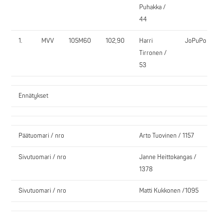
Puhakka /
44
1.
MVV
105M60
102,90
Harri
JoPuPo
Tirronen /
53
Ennätykset
Päätuomari / nro
Arto Tuovinen / 1157
Sivutuomari / nro
Janne Heittokangas /
1378
Sivutuomari / nro
Matti Kukkonen /1095