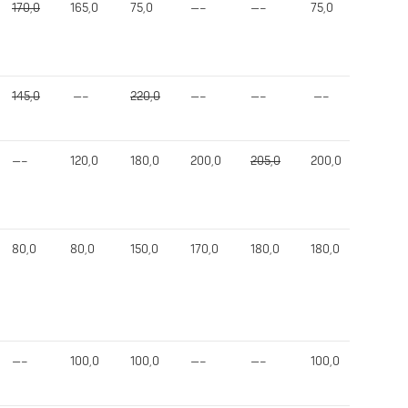
170,0
165,0
75,0
—–
—–
75,0
315,0
145,0
—–
220,0
—–
—–
—–
out
—–
120,0
180,0
200,0
205,0
200,0
480,0
80,0
80,0
150,0
170,0
180,0
180,0
400,0
—–
100,0
100,0
—–
—–
100,0
300,0