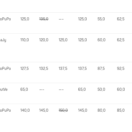
JoPuPo
125,0
135,0
—–
125,0
55,0
62,5
aJy
110,0
120,0
125,0
125,0
60,0
62,5
JoPuPo
127,5
132,5
137,5
137,5
87,5
92,5
utVe
65,0
—–
—–
65,0
50,0
60,0
JoPuPo
140,0
145,0
150,0
145,0
80,0
85,0