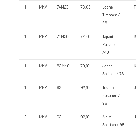
1.
MKV
74M23
73,65
Joona
Timonen /
99
1.
MKV
74M50
72,40
Tapani
Pulkkinen
/40
1.
MKV
83M40
79,10
Janne
Sallinen / 73
1.
MKV
93
92,10
Tuomas
Kosonen /
96
2.
MKV
93
92,10
Aleksi
Saaristo / 95