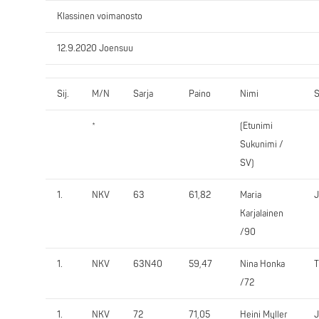
Klassinen voimanosto
12.9.2020 Joensuu
Sij.
M/N
Sarja
Paino
Nimi
S
*
(Etunimi
Sukunimi /
SV)
1.
NKV
63
61,82
Maria
Karjalainen
/90
1.
NKV
63N40
59,47
Nina Honka
/72
1.
NKV
72
71,05
Heini Myller