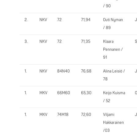
/ 90
2.
NKV
72
71,94
Outi Nyman
/ 89
3.
NKV
72
71,35
Klaara
S
Pennanen /
91
1.
NKV
84N40
76,68
Alina Leisiö /
78
1.
MKV
66M60
65,30
Keijo Kuisma
O
/ 52
1.
MKV
74M18
72,60
Viljami
Hakkarainen
/03