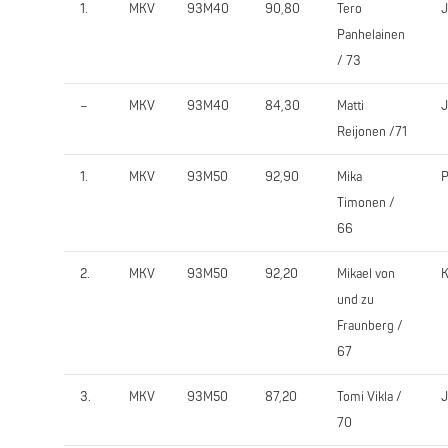
1.
MKV
93M40
90,80
Tero
Panhelainen
/ 73
–
MKV
93M40
84,30
Matti
Reijonen /71
1.
MKV
93M50
92,90
Mika
Timonen /
66
2.
MKV
93M50
92,20
Mikael von
und zu
Fraunberg /
67
3.
MKV
93M50
87,20
Tomi Vikla /
70