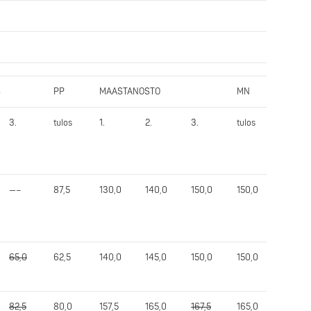
S
PP
MAASTANOSTO
MN
Yht.
3.
tulos
1.
2.
3.
tulos
tulos
—–
87,5
130,0
140,0
150,0
150,0
362,5
65,0
62,5
140,0
145,0
150,0
150,0
322,5
82,5
80,0
157,5
165,0
167,5
165,0
372,5