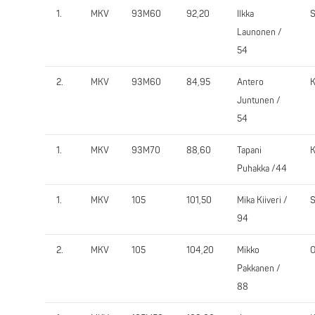
1.
MKV
93M60
92,20
Ilkka
Launonen /
54
2.
MKV
93M60
84,95
Antero
K
Juntunen /
54
1.
MKV
93M70
88,60
Tapani
Puhakka /44
1.
MKV
105
101,50
Mika Kiiveri /
94
2.
MKV
105
104,20
Mikko
O
Pakkanen /
88