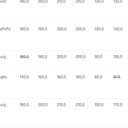
KesU
180,0
200,0
210,0
210,0
130,0
135,0
JoPuPo
180,0
190,0
200,0
200,0
130,0
140,0
aJy
180,0
180,0
200,0
200,0
90,0
105,0
ajKu
140,0
160,0
180,0
180,0
80,0
87,5
aJy
180,0
200,0
210,0
210,0
150,0
170,0