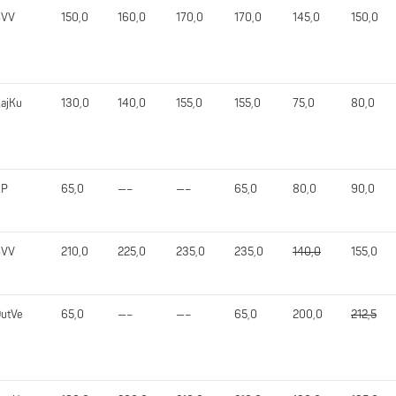
SVV
150,0
160,0
170,0
170,0
145,0
150,0
ajKu
130,0
140,0
155,0
155,0
75,0
80,0
KP
65,0
—–
—–
65,0
80,0
90,0
SVV
210,0
225,0
235,0
235,0
140,0
155,0
utVe
65,0
—–
—–
65,0
200,0
212,5