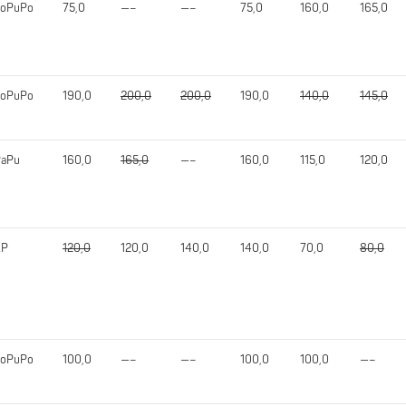
JoPuPo
75,0
—–
—–
75,0
160,0
165,0
JoPuPo
190,0
200,0
200,0
190,0
140,0
145,0
PaPu
160,0
165,0
—–
160,0
115,0
120,0
KP
120,0
120,0
140,0
140,0
70,0
80,0
JoPuPo
100,0
—–
—–
100,0
100,0
—–