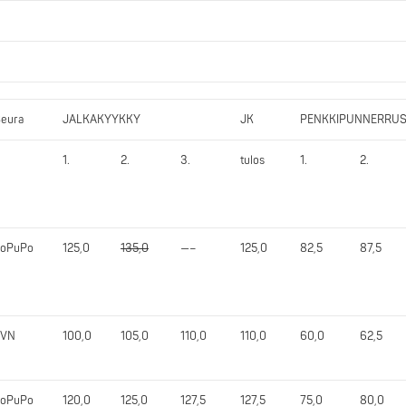
eura
JALKAKYYKKY
JK
PENKKIPUNNERRU
1.
2.
3.
tulos
1.
2.
JoPuPo
125,0
135,0
—–
125,0
82,5
87,5
TVN
100,0
105,0
110,0
110,0
60,0
62,5
JoPuPo
120,0
125,0
127,5
127,5
75,0
80,0