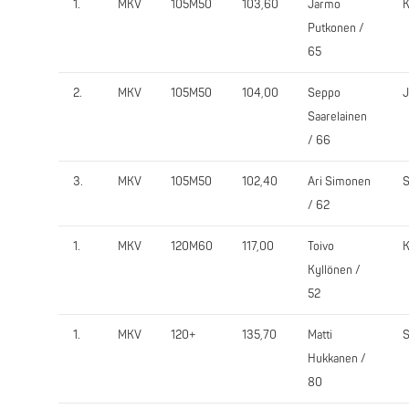
1.
MKV
105M50
103,60
Jarmo
Putkonen /
65
2.
MKV
105M50
104,00
Seppo
Saarelainen
/ 66
3.
MKV
105M50
102,40
Ari Simonen
S
/ 62
1.
MKV
120M60
117,00
Toivo
K
Kyllönen /
52
1.
MKV
120+
135,70
Matti
S
Hukkanen /
80