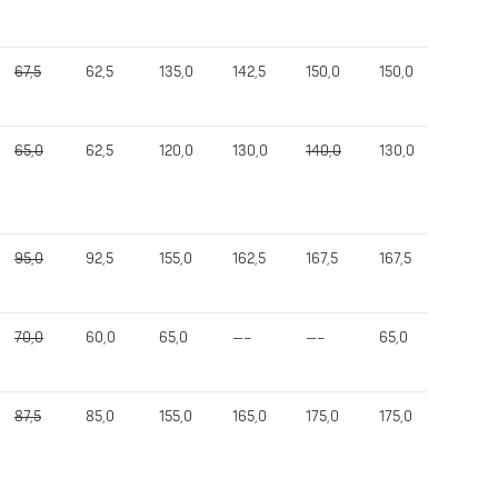
67,5
62,5
135,0
142,5
150,0
150,0
337,5
65,0
62,5
120,0
130,0
140,0
130,0
317,5
95,0
92,5
155,0
162,5
167,5
167,5
397,5
70,0
60,0
65,0
—–
—–
65,0
190,0
87,5
85,0
155,0
165,0
175,0
175,0
405,0