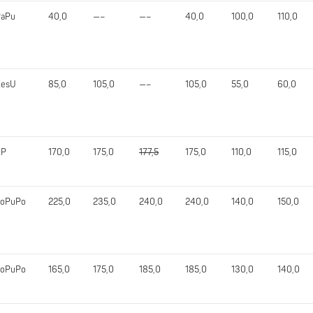
PaPu
40,0
—–
—–
40,0
100,0
110,0
KesU
85,0
105,0
—–
105,0
55,0
60,0
KP
170,0
175,0
177,5
175,0
110,0
115,0
JoPuPo
225,0
235,0
240,0
240,0
140,0
150,0
JoPuPo
165,0
175,0
185,0
185,0
130,0
140,0