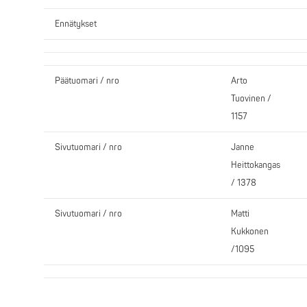
Ennätykset
Päätuomari / nro
Arto
Tuovinen /
1157
Sivutuomari / nro
Janne
Heittokangas
/ 1378
Sivutuomari / nro
Matti
Kukkonen
/1095