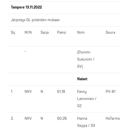
Tampere 13.11.2022
Järjestys GL-pisteiden mukaan
Sij.
M/N
Sarja
Paino
Nimi
Seura
*
(Etunimi
Sukunimi /
SV)
Naiset
1.
NKV
N
61,18
Fanny
PV-81
Lamminen /
02
2.
NKV
N
60,26
Hanna
HeTarmo
Seppä / 93