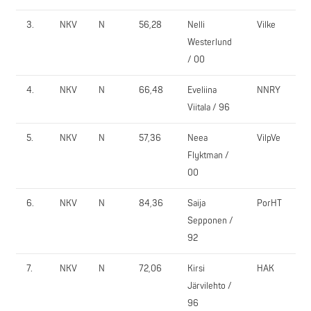
3.
NKV
N
56,28
Nelli
Vilke
Westerlund
/ 00
4.
NKV
N
66,48
Eveliina
NNRY
Viitala / 96
5.
NKV
N
57,36
Neea
VilpVe
Flyktman /
00
6.
NKV
N
84,36
Saija
PorHT
Sepponen /
92
7.
NKV
N
72,06
Kirsi
HAK
Järvilehto /
96