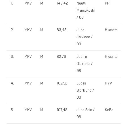
1.
MKV
M
148,42
Nuutti
PP
Mansukoski
/ 00
2.
MKV
M
83,48
Juha
Hkaanto
Järvinen /
99
3.
MKV
M
82,76
Jethro
Hkaanto
Ollaranta /
98
4.
MKV
M
102,52
Lucas
HYV
Björklund /
00
5.
MKV
M
107,48
Juho Salo /
KeBo
98