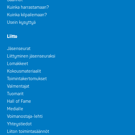
Kuinka harrastamaan?
Kuinka kilpailemaan?
Usein kysyttyä
Liitto
Jäsenseurat
Liittyminen jäsenseuraksi
Lomakkeet
Kokousmateriaalit
Toimintakertomukset
Valmentajat
Tuomarit
Hall of Fame
Medialle
Voimanostaja-lehti
Yhteystiedot
Liiton toimintasäännöt