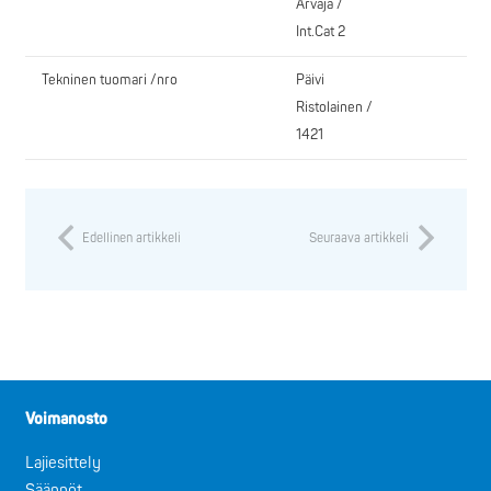
Arvaja /
Int.Cat 2
Tekninen tuomari /nro
Päivi
Ristolainen /
1421
Edellinen artikkeli
Seuraava artikkeli
Voimanosto
Lajiesittely
Säännöt