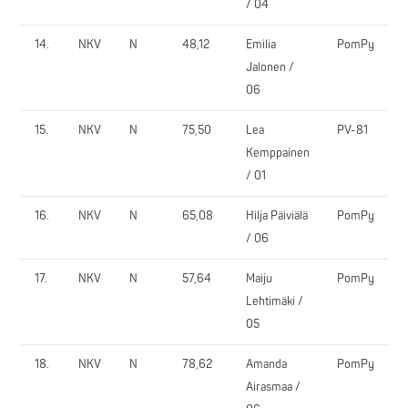
/ 04
14.
NKV
N
48,12
Emilia
PomPy
Jalonen /
06
15.
NKV
N
75,50
Lea
PV-81
Kemppainen
/ 01
16.
NKV
N
65,08
Hilja Päiviälä
PomPy
/ 06
17.
NKV
N
57,64
Maiju
PomPy
Lehtimäki /
05
18.
NKV
N
78,62
Amanda
PomPy
Airasmaa /