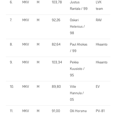
6.
MKV
M
103,78
Justus
LVK
Rantala / 99
team
7.
MKV
M
92,26
Oskari
RAV
Helenius /
98
8.
MKV
M
82,64
Paul Ahokas
Hkaanto
/ 99
9.
MKV
M
103,34
Pekka
Hkaanto
Kuusisto /
95
10.
MKV
M
89,80
Ville
EV
Hannula /
05
11.
MKV
M
91,00
Olli Horsma
PV-81