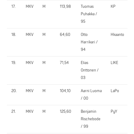
17.
MKV
M
113,98
Tuomas
KP
Puhakka /
95
18.
MKV
M
64,60
Otto
Hkaanto
Harrikari /
94
19.
MKV
M
71,54
Elias
LIKE
Onttonen /
03
20.
MKV
M
104,10
Aarni Luoma
LaPo
/ 00
21.
MKV
M
125,60
Benjamin
PyY
Rischebode
/ 99