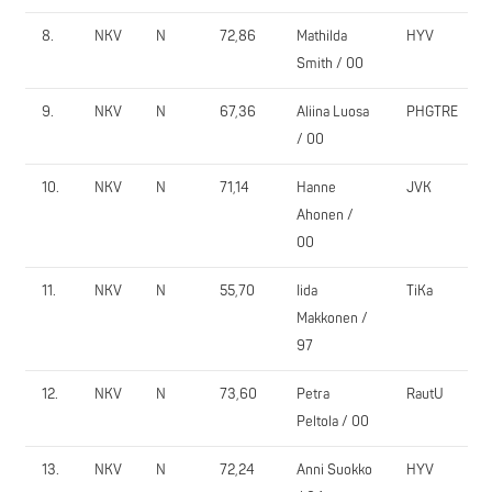
8.
NKV
N
72,86
Mathilda
HYV
Smith / 00
9.
NKV
N
67,36
Aliina Luosa
PHGTRE
/ 00
10.
NKV
N
71,14
Hanne
JVK
Ahonen /
00
11.
NKV
N
55,70
Iida
TiKa
Makkonen /
97
12.
NKV
N
73,60
Petra
RautU
Peltola / 00
13.
NKV
N
72,24
Anni Suokko
HYV