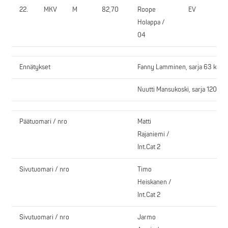
22.
MKV
M
82,70
Roope
EV
Holappa /
04
Ennätykset
Fanny Lamminen, sarja 63 kg, Y
Nuutti Mansukoski, sarja 120+ k
Päätuomari / nro
Matti
Rajaniemi /
Int.Cat 2
Sivutuomari / nro
Timo
Heiskanen /
Int.Cat 2
Sivutuomari / nro
Jarmo