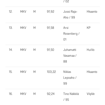
/ 02
12.
MKV
M
91,92
Jussi Raja-
Hkaanto
Aho / 99
13.
MKV
M
91,58
Arsi
KP
Rosenberg /
01
14.
MKV
M
91,50
Juhamatti
HuiVo
Vasamaa /
88
15.
MKV
M
103,22
Niklas
Hkaanto
Lepoaho /
99
16.
MKV
M
92,24
Tino Näkkilä
VilpVe
/ 95