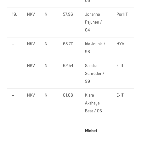
06
19.
NKV
N
57,96
Johanna
PorHT
Pajunen /
04
–
NKV
N
65,70
Ida Jouhki /
HYV
96
–
NKV
N
62,54
Sandra
E-IT
Schröder /
99
–
NKV
N
61,68
Kiara
E-IT
Akshaya
Basa / 06
Miehet