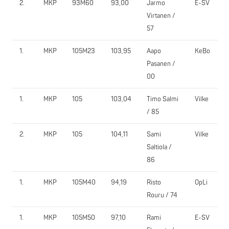
2.
MKP
93M60
93,00
Jarmo
E-SV
Virtanen /
57
1.
MKP
105M23
103,95
Aapo
KeBo
Pasanen /
00
1.
MKP
105
103,04
Timo Salmi
Vilke
/ 85
2.
MKP
105
104,11
Sami
Vilke
Saltiola /
86
1.
MKP
105M40
94,19
Risto
OpLi
Rouru / 74
1.
MKP
105M50
97,10
Rami
E-SV