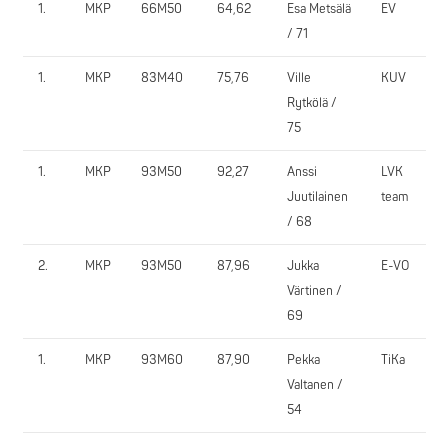
1.
MKP
66M50
64,62
Esa Metsälä
EV
/ 71
1.
MKP
83M40
75,76
Ville
KUV
Rytkölä /
75
1.
MKP
93M50
92,27
Anssi
LVK
Juutilainen
team
/ 68
2.
MKP
93M50
87,96
Jukka
E-VO
Värtinen /
69
1.
MKP
93M60
87,90
Pekka
TiKa
Valtanen /
54