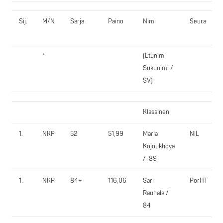
Sij.
M/N
Sarja
Paino
Nimi
Seura
*
(Etunimi
Sukunimi /
SV)
Klassinen
1.
NKP
52
51,99
Maria
NIL
Kojoukhova
/ 89
1.
NKP
84+
116,06
Sari
PorHT
Rauhala /
84