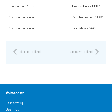
Päätuomari / nro
Timo Rukkila / 6087
Sivutuomari / nro
Petri Ronkainen / 1312
Sivutuomari / nro
Jari Salste / 1442
Edellinen artikkeli
Seuraava artikkeli
Voimanosto
Lajiesittely
Säännöt