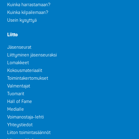
Kuinka harrastamaan?
Kuinka kilpailemaan?
Usein kysyttyä
Liitto
Jäsenseurat
Liittyminen jäsenseuraksi
Lomakkeet
Kokousmateriaalit
Toimintakertomukset
Valmentajat
Tuomarit
Hall of Fame
Medialle
Voimanostaja-lehti
Yhteystiedot
Liiton toimintasäännöt