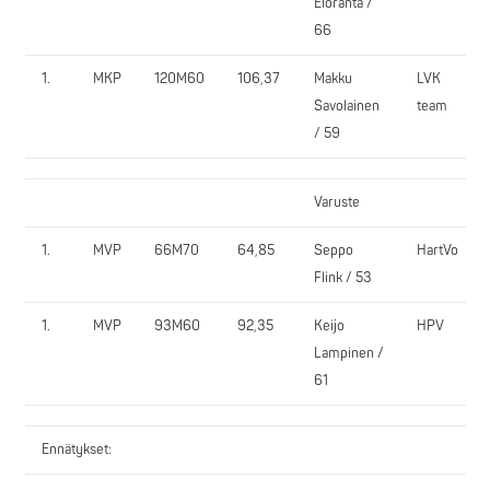
Eloranta /
66
1.
MKP
120M60
106,37
Makku
LVK
Savolainen
team
/ 59
Varuste
1.
MVP
66M70
64,85
Seppo
HartVo
Flink / 53
1.
MVP
93M60
92,35
Keijo
HPV
Lampinen /
61
Ennätykset: