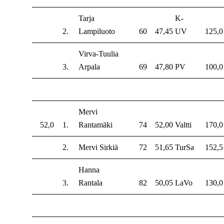
Tarja
K-
2.
Lampiluoto
60
47,45
UV
125,0
Virva-Tuulia
3.
Arpala
69
47,80
PV
100,0
Mervi
52,0
1.
Rantamäki
74
52,00
Valtti
170,0
2.
Mervi Sirkiä
72
51,65
TurSa
152,5
Hanna
3.
Rantala
82
50,05
LaVo
130,0