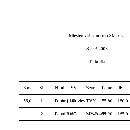
Miesten voimanoston SM-kisat
8.-9.3.2003
Tikkurila
Sarja
Sij.
Nimi
SV
Seura
Paino
JK
56,0
1.
Dmitrij Jakovlev
82
TVN
55,80
180,0
2.
Pentti Rimpi
67
MY-Power
55,20
165,0