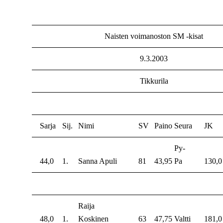
Naisten voimanoston SM -kisat
9.3.2003
Tikkurila
Sarja
Sij.
Nimi
SV
Paino
Seura
JK
Py-
44,0
1.
Sanna Apuli
81
43,95
Pa
130,0
Raija
48,0
1.
Koskinen
63
47,75
Valtti
181,0