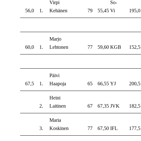
Virpi
So-
56,0
1.
Kehänen
79
55,45
Vi
195,0
Marjo
60,0
1.
Lehtonen
77
59,60
KGB
152,5
Päivi
67,5
1.
Haapoja
65
66,55
YJ
200,5
Heini
2.
Laitinen
67
67,35
JVK
182,5
Maria
3.
Koskinen
77
67,50
IFL
177,5