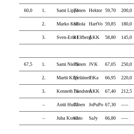
60,0
1.
Sami Lipponen
73
Hektor
59,70
200,0
2.
Marko Kalliola
68
HartVo
59,85
180,0
3.
Sven-Erik Elfberg
81
ÅKK
58,80
145,0
67,5
1.
Sami Nieminen
75
JVK
67,05
250,0
2.
Martti Kilpeläinen
55
TiKa
66,95
220,0
3.
Kenneth Lundsten
76
ÅKK
67,40
212,5
–
Antti Huttunen
77
JoPuPo
67,30
—–
–
Juha Koivisto
63
SaJy
66,80
—–