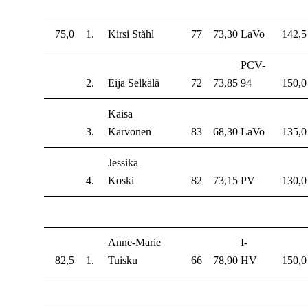
75,0
1.
Kirsi Ståhl
77
73,30
LaVo
142,5
PCV-
2.
Eija Selkälä
72
73,85
94
150,0
Kaisa
3.
Karvonen
83
68,30
LaVo
135,0
Jessika
4.
Koski
82
73,15
PV
130,0
Anne-Marie
I-
82,5
1.
Tuisku
66
78,90
HV
150,0