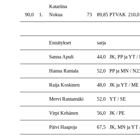
Katariina
90,0
1.
Nokua
73
89,85
PTVAK
210,0
Ennätykset
sarja
Sanna Apuli
44,0
JK, PP ja YT /
Hanna Rantala
52,0
PP ja MN / N2
Raija Koskinen
48,0
JK ja YT / ME
Mervi Rantamäki
52,0
YT / SE
Virpi Kehänen
56,0
JK / PE
Päivi Haapoja
67,5
JK, MN ja YT 