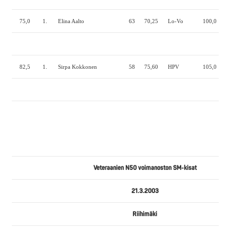
75,0
1.
Elina Aalto
63
70,25
Lo-Vo
100,0
80
82,5
1.
Sirpa Kokkonen
58
75,60
HPV
105,0
70
Veteraanien N50 voimanoston SM-kisat
21.3.2003
Riihimäki