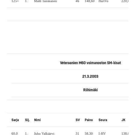
125+
1.
Matti Tanskanen
46
148,60
HartVo
220,0
1
Veteraanien M60 voimanoston SM-kisat
21.3.2003
Riihimäki
Sarja
Sij.
Nimi
SV
Paino
Seura
JK
60,0
1.
Juho Valkjärvi
31
58,30
I-HV
138,0
6