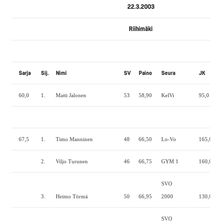
22.3.2003
Riihimäki
Sarja
Sij.
Nimi
SV
Paino
Seura
JK
60,0
1.
Matti Jalonen
53
58,90
KelVi
95,0
5
67,5
1.
Timo Manninen
48
66,50
Lo-Vo
165,0
1
2.
Viljo Turunen
46
66,75
GYM 1
160,0
1
SVO
3.
Heimo Törmä
50
66,95
2000
130,0
8
SVO