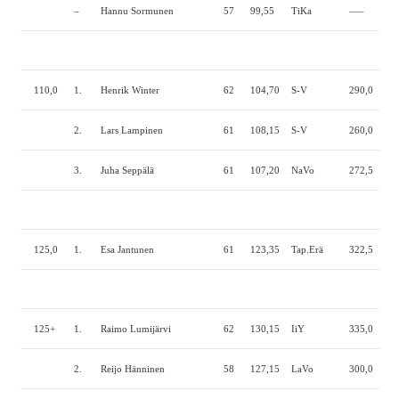
–
Hannu Sormunen
57
99,55
TiKa
—–
—
110,0
1.
Henrik Winter
62
104,70
S-V
290,0
205
2.
Lars Lampinen
61
108,15
S-V
260,0
200
3.
Juha Seppälä
61
107,20
NaVo
272,5
185
125,0
1.
Esa Jantunen
61
123,35
Tap.Erä
322,5
242
125+
1.
Raimo Lumijärvi
62
130,15
IiY
335,0
232
2.
Reijo Hänninen
58
127,15
LaVo
300,0
185