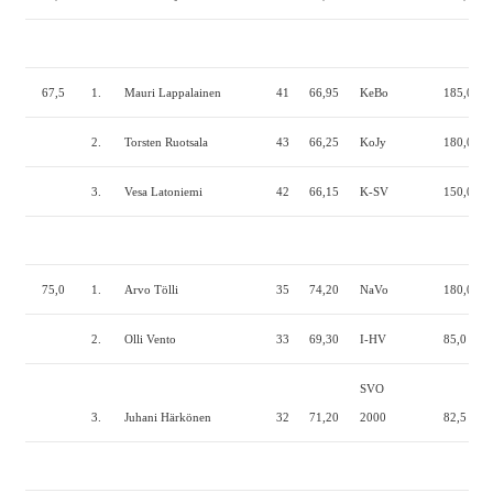
67,5
1.
Mauri Lappalainen
41
66,95
KeBo
185,0
6
2.
Torsten Ruotsala
43
66,25
KoJy
180,0
9
3.
Vesa Latoniemi
42
66,15
K-SV
150,0
7
75,0
1.
Arvo Tölli
35
74,20
NaVo
180,0
1
2.
Olli Vento
33
69,30
I-HV
85,0
9
SVO
3.
Juhani Härkönen
32
71,20
2000
82,5
5