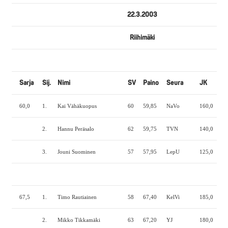
22.3.2003
Riihimäki
Sarja
Sij.
Nimi
SV
Paino
Seura
JK
PP
60,0
1.
Kai Vähäkuopus
60
59,85
NaVo
160,0
90,
2.
Hannu Peräsalo
62
59,75
TVN
140,0
90,
3.
Jouni Suominen
57
57,95
LepU
125,0
77,
67,5
1.
Timo Rautiainen
58
67,40
KelVi
185,0
127
2.
Mikko Tikkamäki
63
67,20
YJ
180,0
107