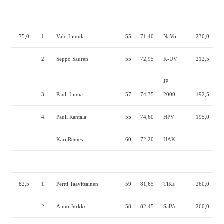
75,0
1.
Valo Lintula
55
71,40
NaVo
230,0
132
2.
Seppo Saurén
55
72,95
K-UV
212,5
130
JP
3.
Pauli Linna
57
74,35
2000
192,5
117
4.
Pauli Rantala
55
74,60
HPV
195,0
127
–
Kari Remes
60
72,20
HAK
—–
—
82,5
1.
Pertti Taavitsainen
59
81,65
TiKa
260,0
150
2.
Aimo Jurkko
58
82,45
SalVo
260,0
150