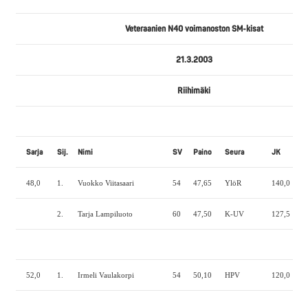
Veteraanien N40 voimanoston SM-kisat
21.3.2003
Riihimäki
Sarja
Sij.
Nimi
SV
Paino
Seura
JK
P
48,0
1.
Vuokko Viitasaari
54
47,65
YlöR
140,0
72
2.
Tarja Lampiluoto
60
47,50
K-UV
127,5
60
52,0
1.
Irmeli Vaulakorpi
54
50,10
HPV
120,0
65