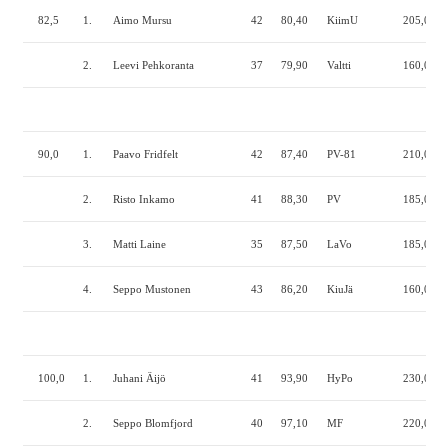
82,5
1.
Aimo Mursu
42
80,40
KiimU
205,0
1
2.
Leevi Pehkoranta
37
79,90
Valtti
160,0
6
90,0
1.
Paavo Fridfelt
42
87,40
PV-81
210,0
1
2.
Risto Inkamo
41
88,30
PV
185,0
1
3.
Matti Laine
35
87,50
LaVo
185,0
1
4.
Seppo Mustonen
43
86,20
KiuJä
160,0
1
100,0
1.
Juhani Äijö
41
93,90
HyPo
230,0
2
2.
Seppo Blomfjord
40
97,10
MF
220,0
1