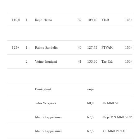
110,0
1.
Reijo Heino
32
109,40
YlöR
145,0
9
125+
1.
Raimo Sandelin
40
127,75
PTVAK
150,0
1
2.
Voitto Isoniemi
41
133,30
Tap.Erä
100,0
6
Ennätykset
sarja
Juho Valkjärvi
60,0
JK M60 SE
Mauri Lappalainen
67,5
JK ja MN M60 SE/PE/E
Mauri Lappalainen
67,5
YT M60 PE/EE