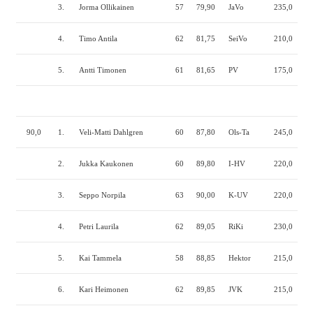
3.
Jorma Ollikainen
57
79,90
JaVo
235,0
132
4.
Timo Antila
62
81,75
SeiVo
210,0
145
5.
Antti Timonen
61
81,65
PV
175,0
145
90,0
1.
Veli-Matti Dahlgren
60
87,80
Ols-Ta
245,0
155
2.
Jukka Kaukonen
60
89,80
I-HV
220,0
175
3.
Seppo Norpila
63
90,00
K-UV
220,0
170
4.
Petri Laurila
62
89,05
RiKi
230,0
167
5.
Kai Tammela
58
88,85
Hektor
215,0
150
6.
Kari Heimonen
62
89,85
JVK
215,0
140