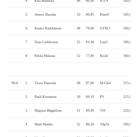
4.
Kari Misukka
46
80,90
K-UV
160,0
1
5.
Antero Hautala
53
80,85
KiimU
185,0
1
6.
Kauko Kärkkäinen
48
79,00
GYM 1
160,0
1
7.
Teijo Liukkonen
52
81,40
LepU
180,0
1
8.
Pekka Malassu
52
77,80
KiuJä
160,0
9
90,0
1.
Tuure Hannula
48
87,80
M-Club
215,0
1
2.
Pauli Konttinen
50
89,10
PV
225,0
1
3.
Magnus Häggblom
51
89,80
VIS
220,0
1
4.
Matti Mattila
52
86,20
VilpVe
200,0
1