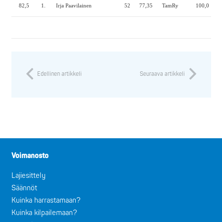
82,5
1.
Irja Paavilainen
52
77,35
TamRy
100,0
40
Edellinen artikkeli
Seuraava artikkeli
Voimanosto
Lajiesittely
Säännöt
Kuinka harrastamaan?
Kuinka kilpailemaan?