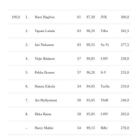
100,0
1.
Harri Hagfors
61
97,30
JVK
300,0
190
2.
Tapani Laitala
63
98,20
TiKa
282,5
185
3.
Jari Niskanen
63
99,55
So-Vi
277,5
190
4.
Veijo Räsänen
57
90,85
I-HV
230,0
180
5.
Pekka Ikonen
57
96,20
S-V
255,0
150
6.
Hannu Eskola
54
94,05
TurSa
210,0
195
7.
Ari Myllyniemi
58
95,65
YlöR
240,0
155
8.
Ilkka Ranta
58
95,05
I-HV
205,0
150
–
Harry Maltio
54
99,15
RiKi
270,0
—