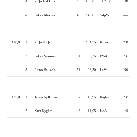
4.
Reijo Jaakkola
48
98,60
JP 2000
180,0
1
–
Pekka Ahonen
46
94,60
VilpVe
—–
110,0
1.
Reijo Harjula
53
101,55
KyPo
230,0
1
2.
Pekka Saarinen
51
106,25
PV-81
232,5
1
3.
Reino Hakkola
51
108,50
LaVo
200,0
1
125,0
1.
Toivo Kyllönen
52
110,95
KajKu
235,0
2
2.
Kurt Nygård
46
111,05
KoJy
140,0
1