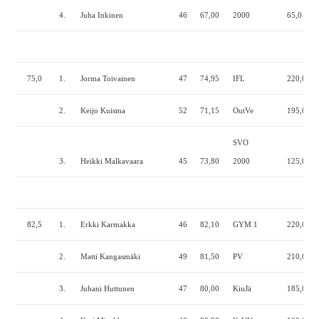
4.
Juha Inkinen
46
67,00
2000
65,0
1
75,0
1.
Jorma Toivainen
47
74,95
IFL
220,0
1
2.
Keijo Kuisma
52
71,15
OutVe
195,0
1
SVO
3.
Heikki Malkavaara
45
73,80
2000
125,0
1
82,5
1.
Erkki Karmakka
46
82,10
GYM 1
220,0
1
2.
Matti Kangasmäki
49
81,50
PV
210,0
1
3.
Juhani Huttunen
47
80,00
KiuJä
185,0
1