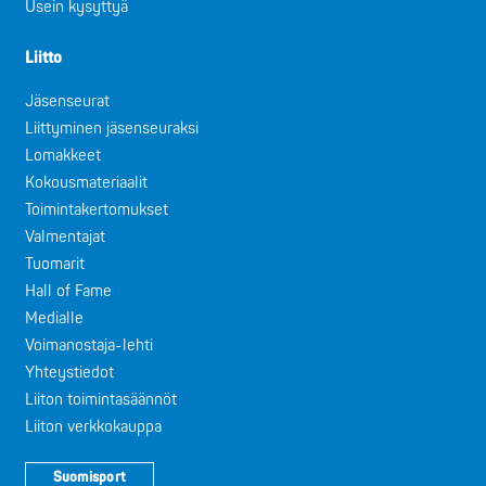
Usein kysyttyä
Liitto
Jäsenseurat
Liittyminen jäsenseuraksi
Lomakkeet
Kokousmateriaalit
Toimintakertomukset
Valmentajat
Tuomarit
Hall of Fame
Medialle
Voimanostaja-lehti
Yhteystiedot
Liiton toimintasäännöt
Liiton verkkokauppa
Suomisport