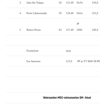
3.
Juha Ali-Tolppa
56
125,40
NoVo
250,0
195
4.
Pertti Lähteenmäki
59
129,40
OrGn
255,0
160
JP
5.
Robert Pernu
63
137,40
2000
240,0
135
Ennätykset
sarja
Esa Jantunen
125,0
PP ja YT M40 SE/PE
Veteraanien M50 voimanoston SM -kisat