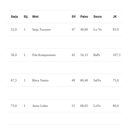
Sarja
Sij.
Nimi
SV
Paino
Seura
JK
P
52,0
1.
Seija Turunen
47
48,80
Lo-Vo
85,0
60
56,0
1.
Eila Kumpuniemi
42
54,15
RaPe
107,5
60
67,5
1.
Ritva Vainio
49
60,40
SalVo
75,0
37
75,0
1.
Anne Lehto
51
68,05
LaVo
80,0
52