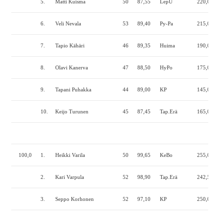
5.
Matti Kuisma
50
87,55
LepU
220,0
1
6.
Veli Nevala
53
89,40
Py-Pa
215,0
9
7.
Tapio Kähäri
46
89,35
Huima
190,0
1
8.
Olavi Kanerva
47
88,50
HyPo
175,0
1
9.
Tapani Puhakka
44
89,00
KP
145,0
1
10.
Keijo Turunen
45
87,45
Tap.Erä
165,0
1
100,0
1.
Heikki Varila
50
99,65
KeBo
255,0
1
2.
Kari Varpula
52
98,90
Tap.Erä
242,5
1
3.
Seppo Korhonen
52
97,10
KP
250,0
1