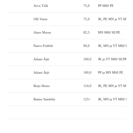
Arvo Tölli
75,0
PP M60 PE
Olli Vento
75,0
JK, PP, MN ja YT M70 S
Aimo Mursu
82,5
MN M60 SE/PE
Paavo Fridfelt
90,0
JK, MN ja YT M60 PE
Juhani Äijö
100,0
JK ja YT M60 SE/PE
Juhani Äijö
100,0
PP ja MN M60 PE
Reijo Heino
110,0
JK, PP, MN ja YT M70 S
Raimo Sandelin
125+
JK, MN ja YT M60 SE/P