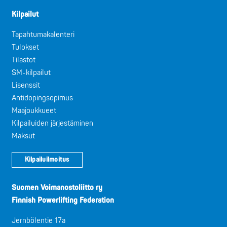
Kilpailut
Tapahtumakalenteri
Tulokset
Tilastot
SM-kilpailut
Lisenssit
Antidopingsopimus
Maajoukkueet
Kilpailuiden järjestäminen
Maksut
Kilpailuilmoitus
Suomen Voimanostoliitto ry
Finnish Powerlifting Federation
Jernbölentie 17a