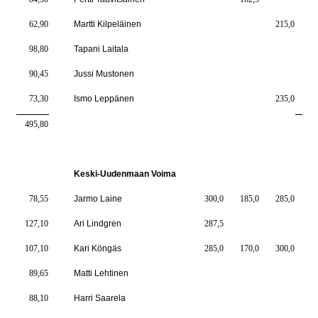
62,90
Martti Kilpeläinen
215,0
5
98,80
Tapani Laitala
7
90,45
Jussi Mustonen
6
73,30
Ismo Leppänen
235,0
5
495,80
393
Keski-Uudenmaan Voima
78,55
Jarmo Laine
300,0
185,0
285,0
7
127,10
Ari Lindgren
287,5
7
107,10
Kari Köngäs
285,0
170,0
300,0
7
89,65
Matti Lehtinen
6
88,10
Harri Saarela
6