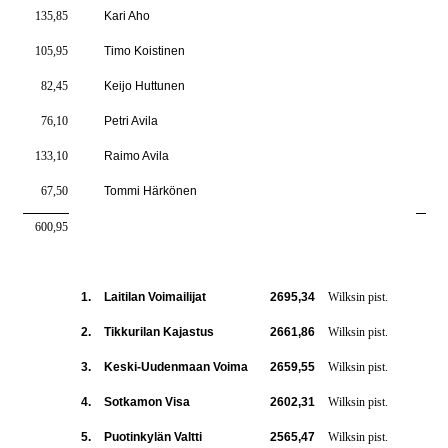
135,85
Kari Aho
7
105,95
Timo Koistinen
7
82,45
Keijo Huttunen
6
76,10
Petri Avila
6
133,10
Raimo Avila
7
67,50
Tommi Härkönen
5
600,95
404
1.
Laitilan Voimailijat
2695,34
Wilksin pist.
2.
Tikkurilan Kajastus
2661,86
Wilksin pist.
3.
Keski-Uudenmaan Voima
2659,55
Wilksin pist.
4.
Sotkamon Visa
2602,31
Wilksin pist.
5.
Puotinkylän Valtti
2565,47
Wilksin pist.