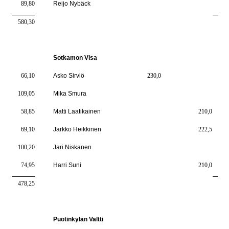
89,80
Reijo Nybäck
6
580,30
423
Sotkamon Visa
66,10
Asko Sirviö
230,0
6
109,05
Mika Smura
7
58,85
Matti Laatikainen
210,0
4
69,10
Jarkko Heikkinen
222,5
5
100,20
Jari Niskanen
7
74,95
Harri Suni
210,0
5
478,25
368
Puotinkylän Valtti