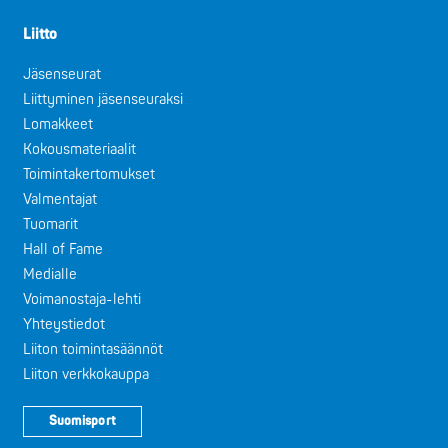
Liitto
Jäsenseurat
Liittyminen jäsenseuraksi
Lomakkeet
Kokousmateriaalit
Toimintakertomukset
Valmentajat
Tuomarit
Hall of Fame
Medialle
Voimanostaja-lehti
Yhteystiedot
Liiton toimintasäännöt
Liiton verkkokauppa
Suomisport