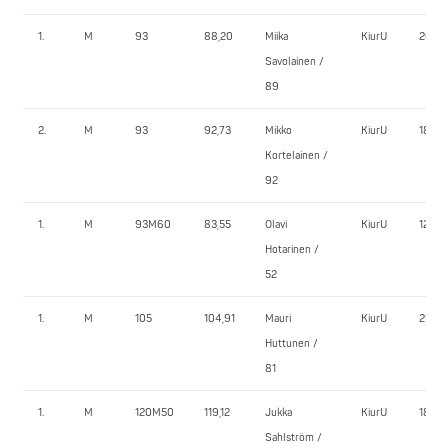
1.
M
93
88,20
Miika
KiurU
200,0
Savolainen /
89
2.
M
93
92,73
Mikko
KiurU
180,0
Kortelainen /
92
1.
M
93M60
83,55
Olavi
KiurU
120,0
Hotarinen /
52
1.
M
105
104,91
Mauri
KiurU
210,0
Huttunen /
81
1.
M
120M50
119,12
Jukka
KiurU
180,0
Sahlström /