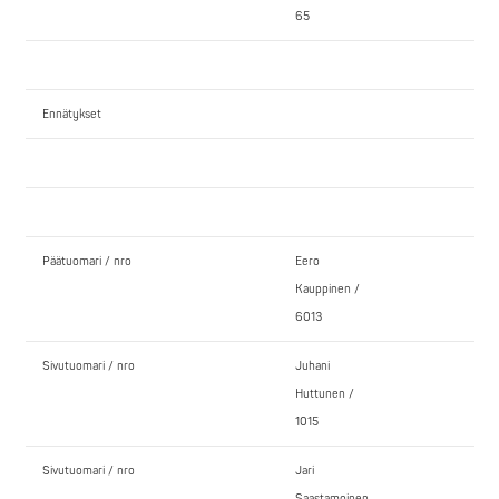
65
Ennätykset
Päätuomari / nro
Eero
Kauppinen /
6013
Sivutuomari / nro
Juhani
Huttunen /
1015
Sivutuomari / nro
Jari
Saastamoinen