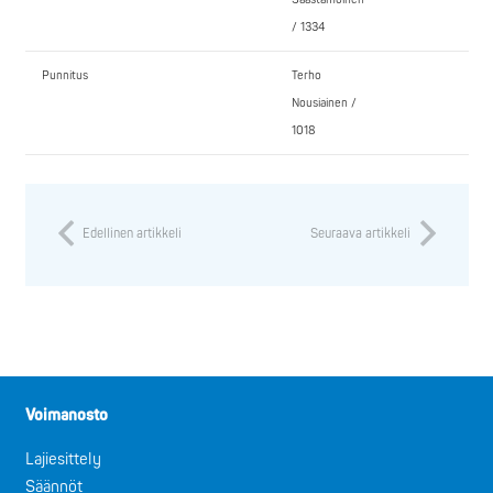
/ 1334
Punnitus
Terho
Nousiainen /
1018
Edellinen artikkeli
Seuraava artikkeli
Voimanosto
Lajiesittely
Säännöt