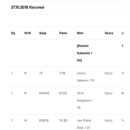
27.10.2018 Kiuruvesi
Sij.
M/N
Sarja
Paino
Nimi
Seura
JALK
(Etunimi
1.
Sukunimi /
SV)
1.
N
72
71,16
Leena
KiurU
150,0
Vatanen / 91
1.
N
84N40
81,03
Terhi
KiurU
100,0
Karppinen /
76
1.
M
83M18
74,30
Jan-Patrik
KiurU
140,0
Åvist / 01