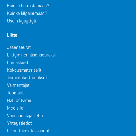
Kuinka harrastamaan?
Kuinka kilpailemaan?
Usein kysyttyä
Liitto
Jäsenseurat
Liittyminen jäsenseuraksi
Lomakkeet
Kokousmateriaalit
Toimintakertomukset
Valmentajat
Tuomarit
Hall of Fame
Medialle
Voimanostaja-lehti
Yhteystiedot
Liiton toimintasäännöt