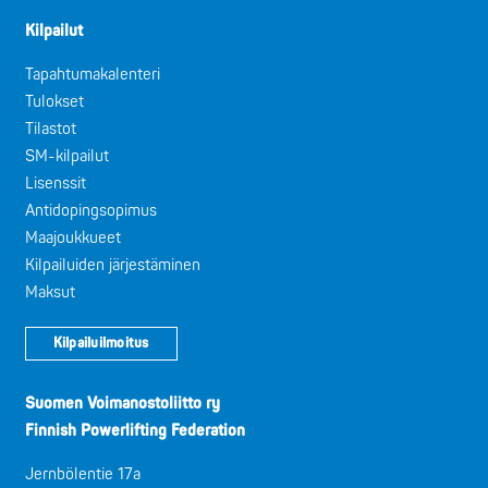
Kilpailut
Tapahtumakalenteri
Tulokset
Tilastot
SM-kilpailut
Lisenssit
Antidopingsopimus
Maajoukkueet
Kilpailuiden järjestäminen
Maksut
Kilpailuilmoitus
Suomen Voimanostoliitto ry
Finnish Powerlifting Federation
Jernbölentie 17a