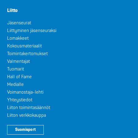
Liitto
Jäsenseurat
Liittyminen jäsenseuraksi
Lomakkeet
Kokousmateriaalit
Toimintakertomukset
Valmentajat
Tuomarit
Hall of Fame
Medialle
Voimanostaja-lehti
Yhteystiedot
Liiton toimintasäännöt
Liiton verkkokauppa
Suomisport