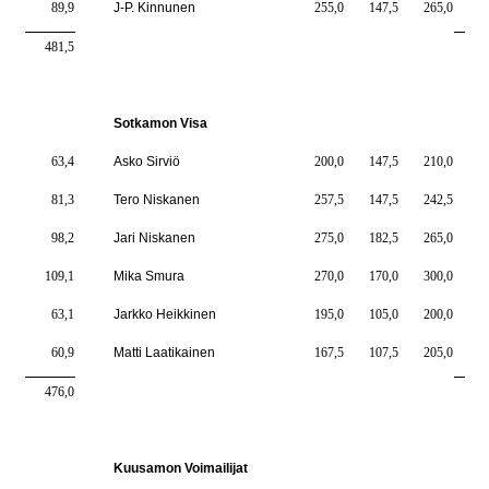
89,9
J-P. Kinnunen
255,0
147,5
265,0
6
481,5
382
Sotkamon Visa
63,4
Asko Sirviö
200,0
147,5
210,0
5
81,3
Tero Niskanen
257,5
147,5
242,5
6
98,2
Jari Niskanen
275,0
182,5
265,0
7
109,1
Mika Smura
270,0
170,0
300,0
7
63,1
Jarkko Heikkinen
195,0
105,0
200,0
5
60,9
Matti Laatikainen
167,5
107,5
205,0
4
476,0
364
Kuusamon Voimailijat