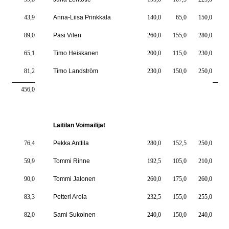
43,9
Anna-Liisa Prinkkala
140,0
65,0
150,0
3
89,0
Pasi Vilen
260,0
155,0
280,0
6
65,1
Timo Heiskanen
200,0
115,0
230,0
5
81,2
Timo Landström
230,0
150,0
250,0
6
456,0
356
Laitilan Voimailijat
76,4
Pekka Anttila
280,0
152,5
250,0
6
59,9
Tommi Rinne
192,5
105,0
210,0
5
90,0
Tommi Jalonen
260,0
175,0
260,0
6
83,3
Petteri Arola
232,5
155,0
255,0
6
82,0
Sami Sukoinen
240,0
150,0
240,0
6