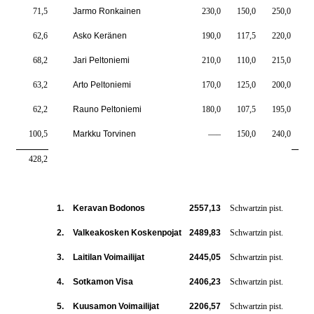
71,5
Jarmo Ronkainen
230,0
150,0
250,0
6
62,6
Asko Keränen
190,0
117,5
220,0
5
68,2
Jari Peltoniemi
210,0
110,0
215,0
5
63,2
Arto Peltoniemi
170,0
125,0
200,0
4
62,2
Rauno Peltoniemi
180,0
107,5
195,0
4
100,5
Markku Torvinen
—–
150,0
240,0
3
428,2
306
1.
Keravan Bodonos
2557,13
Schwartzin pist.
2.
Valkeakosken Koskenpojat
2489,83
Schwartzin pist.
3.
Laitilan Voimailijat
2445,05
Schwartzin pist.
4.
Sotkamon Visa
2406,23
Schwartzin pist.
5.
Kuusamon Voimailijat
2206,57
Schwartzin pist.