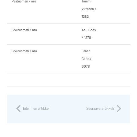
Päätuomari / nro
Tommi
Virtanen /
1282
Sivutuomari / nro
Anu Göös
/ 1278
Sivutuomari / nro
Janne
Göös /
6078
Edellinen artikkeli
Seuraava artikkeli