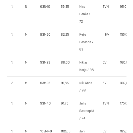
1.
N
63N40
59,35
Nina
TVN
95,0
Honka /
72
1.
M
83M50
82,25
Keijo
I-HV
155,0
Pasanen /
63
1.
M
93M23
88,00
Niklas
EV
160,0
Korja / 98
2.
M
93M23
91,85
Niki Göös
EV
160,0
/ 98
1.
M
93M40
91,75
Juha
TVN
175,0
Saarenpää
/ 74
1.
M
105M40
102,05
Jani
EV
185,0