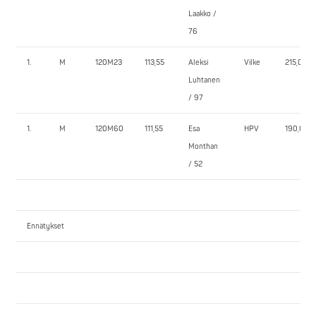
Laakko /
76
1.
M
120M23
113,55
Aleksi
Vilke
215,0
Luhtanen
/ 97
1.
M
120M60
111,55
Esa
HPV
190,0
Monthan
/ 52
Ennätykset