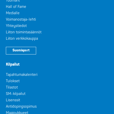
Tuomarit
Hall of Fame
Medialle
Voimanostaja-lehti
Yhteystiedot
Liiton toimintasäännöt
Liiton verkkokauppa
Suomisport
Kilpailut
Tapahtumakalenteri
Tulokset
Tilastot
SM-kilpailut
Lisenssit
Antidopingsopimus
Maajoukkueet