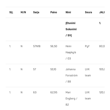
Sij.
M/N
Sarja
Paino
Nimi
Seura
JALKAK
(Etunimi
1.
Sukunimi
/ SV)
1.
N
57N18
56,50
Heini
PyY
80,0
Haapkylä
/ 03
1.
N
57
55,10
Johanna
LVK
105,0
Forsström
team
/ 88
1.
N
63
62,95
Mari
LVK
120,0
Engberg /
team
82