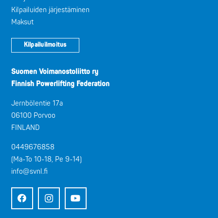
Kilpailuiden järjestäminen
Maksut
Kilpailuilmoitus
Suomen Voimanostoliitto ry
Finnish Powerlifting Federation
Jernbölentie 17a
06100 Porvoo
FINLAND
0449676858
(Ma-To 10-18, Pe 9-14)
info@svnl.fi