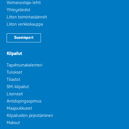
Voimanostaja-lehti
Yhteystiedot
Liiton toimintasäännöt
Liiton verkkokauppa
Suomisport
Kilpailut
Tapahtumakalenteri
Tulokset
Tilastot
SM-kilpailut
Lisenssit
Antidopingsopimus
Maajoukkueet
Kilpailuiden järjestäminen
Maksut