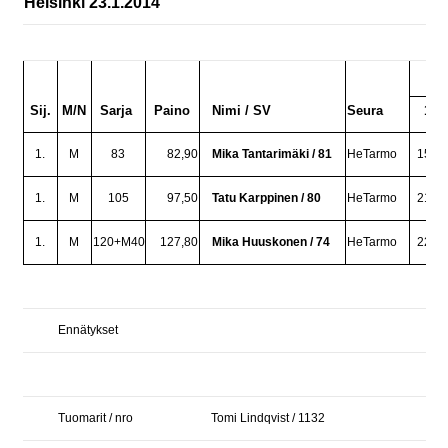
Helsinki 23.1.2014
Ja
Sij.
M/N
Sarja
Paino
Nimi / SV
Seura
1.
1.
M
83
82,90
Mika Tantarimäki / 81
HeTarmo
150,0
1.
M
105
97,50
Tatu Karppinen / 80
HeTarmo
210,0
1.
M
120+M40
127,80
Mika Huuskonen / 74
HeTarmo
220,0
Ennätykset
Tuomarit / nro
Tomi Lindqvist / 1132