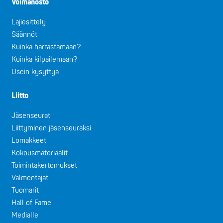
Voimanosto
Lajiesittely
Säännöt
Kuinka harrastamaan?
Kuinka kilpailemaan?
Usein kysyttyä
Liitto
Jäsenseurat
Liittyminen jäsenseuraksi
Lomakkeet
Kokousmateriaalit
Toimintakertomukset
Valmentajat
Tuomarit
Hall of Fame
Medialle