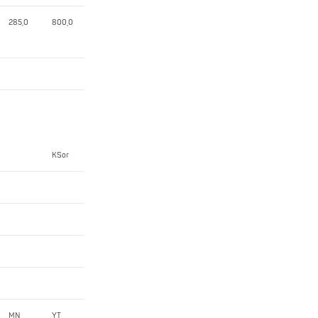
285,0
800,0
KSor
MN
YT