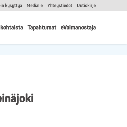
in kysyttyä
Medialle
Yhteystiedot
Uutiskirje
kohtaista
Tapahtumat
eVoimanostaja
inäjoki