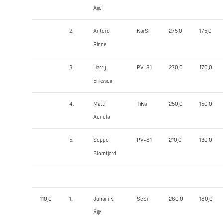
Äijö
2.
Antero
KarSi
275,0
175,0
Rinne
3.
Harry
PV-81
270,0
170,0
Eriksson
4.
Matti
TiKa
250,0
150,0
Aunula
5.
Seppo
PV-81
210,0
130,0
Blomfjord
110,0
1.
Juhani K.
SeSi
260,0
180,0
Äijö