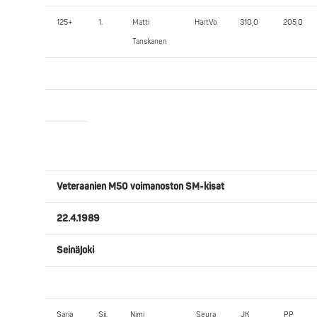
125+
1.
Matti
HartVo
310,0
205,0
Tanskanen
Veteraanien M50 voimanoston SM-kisat
22.4.1989
Seinäjoki
Sarja
Sij.
Nimi
Seura
JK
PP