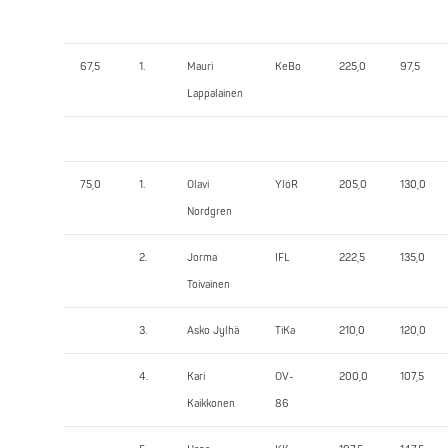
67,5
1.
Mauri
KeBo
225,0
97,5
Lappalainen
75,0
1.
Olavi
YlöR
205,0
130,0
Nordgren
2.
Jorma
IFL
222,5
135,0
Toivainen
3.
Asko Jylhä
TiKa
210,0
120,0
4.
Kari
OV-
200,0
107,5
Kaikkonen
86