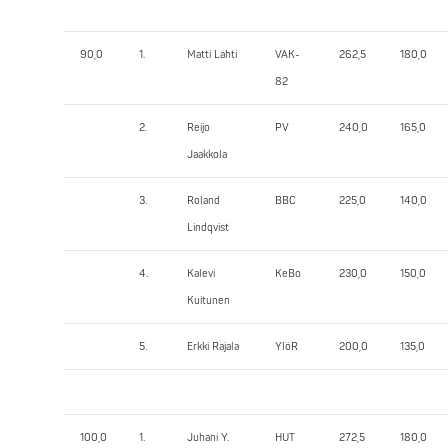
90,0
1.
Matti Lahti
VAK-
262,5
180,0
82
2.
Reijo
PV
240,0
165,0
Jaakkola
3.
Roland
BBC
225,0
140,0
Lindqvist
4.
Kalevi
KeBo
230,0
150,0
Kuitunen
5.
Erkki Rajala
YlöR
200,0
135,0
100,0
1.
Juhani Y.
HUT
272,5
180,0