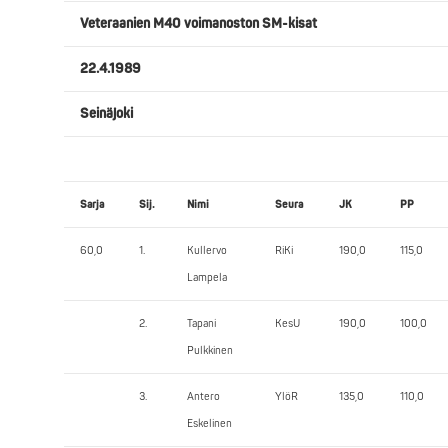
Veteraanien M40 voimanoston SM-kisat
22.4.1989
Seinäjoki
Sarja
Sij.
Nimi
Seura
JK
PP
60,0
1.
Kullervo
RiKi
190,0
115,0
Lampela
2.
Tapani
KesU
190,0
100,0
Pulkkinen
3.
Antero
YlöR
135,0
110,0
Eskelinen