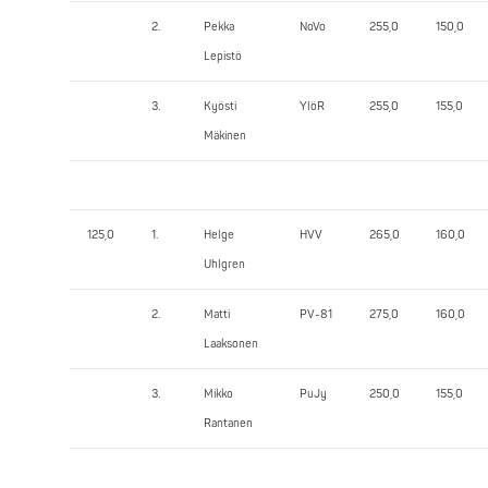
2.
Pekka
NoVo
255,0
150,0
Lepistö
3.
Kyösti
YlöR
255,0
155,0
Mäkinen
125,0
1.
Helge
HVV
265,0
160,0
Uhlgren
2.
Matti
PV-81
275,0
160,0
Laaksonen
3.
Mikko
PuJy
250,0
155,0
Rantanen