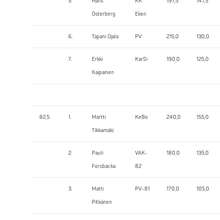
5.
Hans
KK
197,5
147,5
Österberg
Eken
6.
Tapani Ojala
PV
215,0
130,0
7.
Erkki
KarSi
190,0
125,0
Kaipainen
82,5
1.
Martti
KeBo
240,0
155,0
Tikkamäki
2.
Pauli
VAK-
180,0
135,0
Forsbacka
82
3.
Matti
PV-81
170,0
105,0
Pitkänen