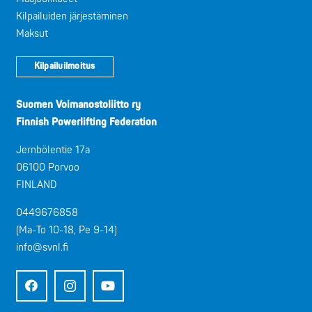
Kilpailuiden järjestäminen
Maksut
Kilpailuilmoitus
Suomen Voimanostoliitto ry
Finnish Powerlifting Federation
Jernbölentie 17a
06100 Porvoo
FINLAND
0449676858
(Ma-To 10-18, Pe 9-14)
info@svnl.fi