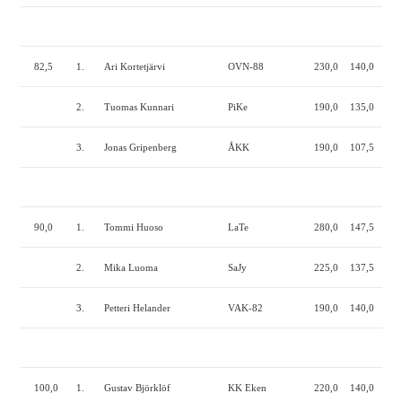
82,5
1.
Ari Kortetjärvi
OVN-88
230,0
140,0
240
2.
Tuomas Kunnari
PiKe
190,0
135,0
200
3.
Jonas Gripenberg
ÅKK
190,0
107,5
215
90,0
1.
Tommi Huoso
LaTe
280,0
147,5
240
2.
Mika Luoma
SaJy
225,0
137,5
230
3.
Petteri Helander
VAK-82
190,0
140,0
215
100,0
1.
Gustav Björklöf
KK Eken
220,0
140,0
235