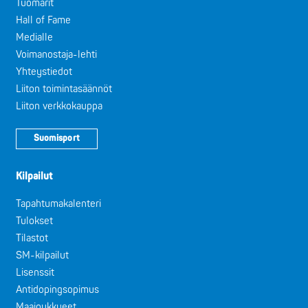
Tuomarit
Hall of Fame
Medialle
Voimanostaja-lehti
Yhteystiedot
Liiton toimintasäännöt
Liiton verkkokauppa
Suomisport
Kilpailut
Tapahtumakalenteri
Tulokset
Tilastot
SM-kilpailut
Lisenssit
Antidopingsopimus
Maajoukkueet