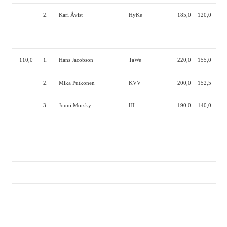
2.
Kari Åvist
HyKe
185,0
120,0
195
110,0
1.
Hans Jacobson
TaWe
220,0
155,0
245
2.
Mika Putkonen
KVV
200,0
152,5
220
3.
Jouni Mörsky
HI
190,0
140,0
220