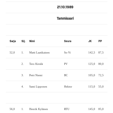
21.10.1989
Tammisaari
Sarja
Sij.
Nimi
Seura
JK
PP
MN
52,0
1.
Matti Laatikainen
So-Vi
142,5
87,5
172
2.
Tero Kirsilä
PV
125,0
80,0
175
3.
Petri Niemi
BC
105,0
72,5
142
4.
Sami Lipponen
Hektor
115,0
55,0
30,
56,0
1.
Henrik Kylänen
RTU
145,0
85,0
167