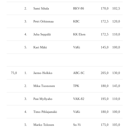
2.
Sami Siltala
RKV-86
170,0
102,5
215
3.
Petri Orhinmaa
KBC
172,5
120,0
195
4.
Juha Seppälä
KK Eken
172,5
110,0
202
5.
Kari Mäki
VäKi
145,0
100,0
180
75,0
1.
Jarmo Holkko
ABC-SC
205,0
130,0
205
2.
Mika Tuononen
TPK
180,0
145,0
190
3.
Pasi Myllyaho
VAK-82
195,0
110,0
200
4.
Timo Pihlajamäki
VäKi
180,0
100,0
210
5.
Marko Tolonen
So-Vi
175,0
105,0
190