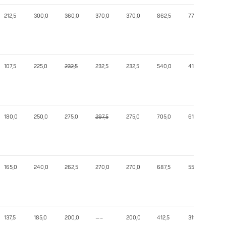
212,5
300,0
360,0
370,0
370,0
862,5
776,11
107,5
225,0
232,5
232,5
232,5
540,0
419,14
180,0
250,0
275,0
297,5
275,0
705,0
611,05
165,0
240,0
262,5
270,0
270,0
687,5
557,54
137,5
185,0
200,0
—–
200,0
412,5
319,93