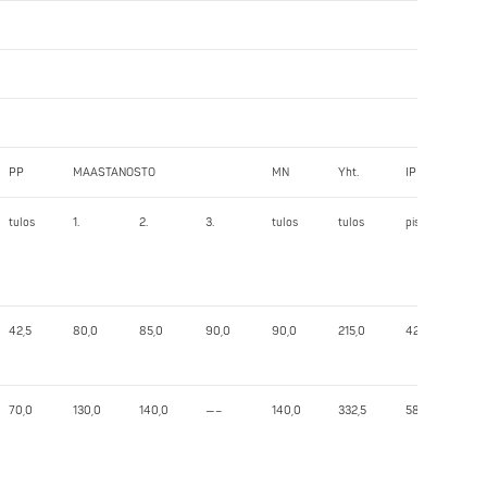
PP
MAASTANOSTO
MN
Yht.
IPF
tulos
1.
2.
3.
tulos
tulos
pist.
42,5
80,0
85,0
90,0
90,0
215,0
422,77
70,0
130,0
140,0
—–
140,0
332,5
584,56