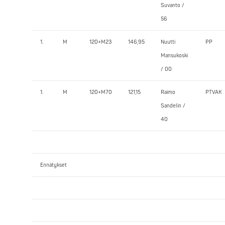
Suvanto /
56
1.
M
120+M23
146,95
Nuutti
PP
Mansukoski
/ 00
1.
M
120+M70
121,15
Raimo
PTVAK
Sandelin /
40
Ennätykset