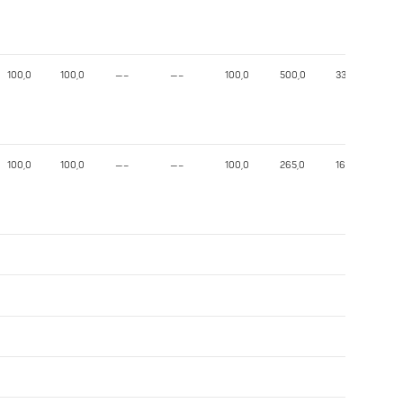
100,0
100,0
—–
—–
100,0
500,0
337,52
100,0
100,0
—–
—–
100,0
265,0
160,33