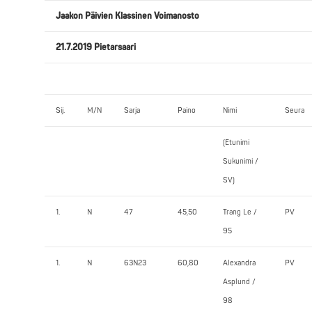
Jaakon Päivien Klassinen Voimanosto
21.7.2019 Pietarsaari
Sij.
M/N
Sarja
Paino
Nimi
Seura
(Etunimi
Sukunimi /
SV)
1.
N
47
45,50
Trang Le /
PV
95
1.
N
63N23
60,80
Alexandra
PV
Asplund /
98