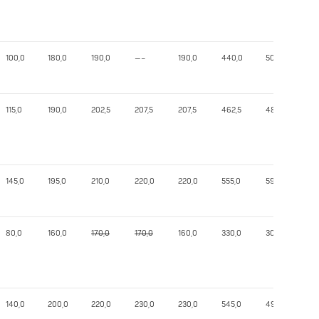
100,0
180,0
190,0
—–
190,0
440,0
501,56
115,0
190,0
202,5
207,5
207,5
462,5
480,42
145,0
195,0
210,0
220,0
220,0
555,0
594,38
80,0
160,0
170,0
170,0
160,0
330,0
302,79
140,0
200,0
220,0
230,0
230,0
545,0
499,31