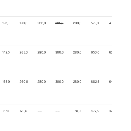
122,5
180,0
200,0
205,0
200,0
525,0
474,59
142,5
265,0
280,0
300,0
280,0
650,0
622,29
165,0
260,0
280,0
300,0
280,0
682,5
642,38
137,5
170,0
—–
—–
170,0
477,5
427,29