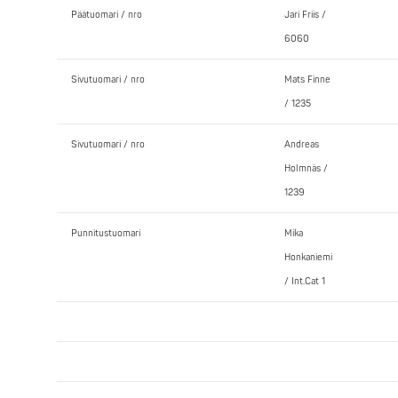
Päätuomari / nro
Jari Friis /
6060
Sivutuomari / nro
Mats Finne
/ 1235
Sivutuomari / nro
Andreas
Holmnäs /
1239
Punnitustuomari
Mika
Honkaniemi
/ Int.Cat 1