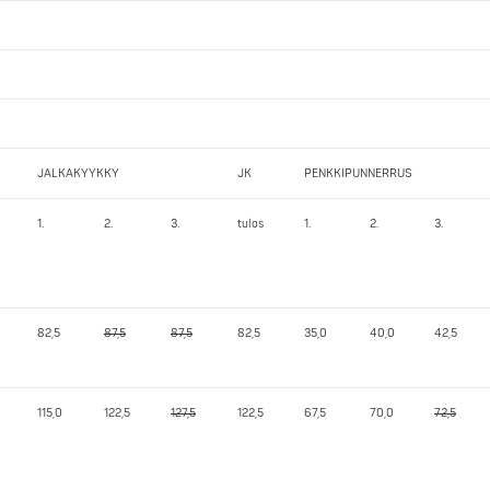
JALKAKYYKKY
JK
PENKKIPUNNERRUS
1.
2.
3.
tulos
1.
2.
3.
82,5
87,5
87,5
82,5
35,0
40,0
42,5
115,0
122,5
127,5
122,5
67,5
70,0
72,5