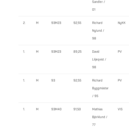
Sandler /
01
2.
M
93M23
92,55
Richard
NyKK
Nylund /
98
1.
M
93M23
89,25
David
PV
Liljeqvist /
98
1.
M
93
92,55
Richard
PV
Byggmästar
/ 95
1.
M
93M40
91,50
Mathias
VIS
Björklund /
77