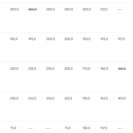
260,0
280,0
280,0
280,0
205,0
212,5
—–
185,0
195,0
200,0
200,0
100,0
105,0
107,5
220,0
235,0
250,0
250,0
170,0
180,0
190,0
230,0
242,5
252,5
252,5
155,0
162,5
165,0
75,0
—–
—–
75,0
130,0
137,5
—–