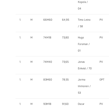
Kopola /
04
1.
M
66M60
64,95
Timo Leino
PV
/ 58
1.
M
74M18
73,80
Hugo
PV
Forsman /
01
1.
M
74M40
73,65
Jonas
PV
Enkvist / 70
1.
M
83M60
78,55
Jorma
OPT
Immonen /
53
1.
M
93M18
91,60
Oscar
PV