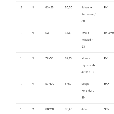
2.
N
63N23
60,70
Johanne
PV
Pettersen /
00
1.
N
63
61,30
Emelie
HeTarm
Wikblad /
93
1.
N
72N50
67,25
Monica
PV
Liljestrand-
Jutila / 67
1.
M
59M70
57,50
Seppo
HAK
Helander /
39
1.
M
66M18
65,40
Juho
SiSi