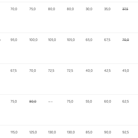
70,0
75,0
80,0
80,0
30,0
35,0
37,5
o
95,0
100,0
105,0
105,0
65,0
67,5
70,0
67,5
70,0
72,5
72,5
40,0
42,5
45,0
75,0
80,0
—–
75,0
55,0
60,0
62,5
115,0
125,0
130,0
130,0
85,0
90,0
92,5