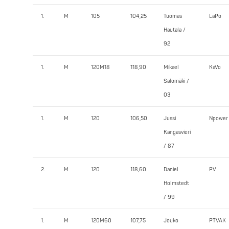
1.
M
105
104,25
Tuomas
LaPo
Hautala /
92
1.
M
120M18
118,90
Mikael
KaVo
Salomäki /
03
1.
M
120
106,50
Jussi
Npower
Kangasvieri
/ 87
2.
M
120
118,60
Daniel
PV
Holmstedt
/ 99
1.
M
120M60
107,75
Jouko
PTVAK